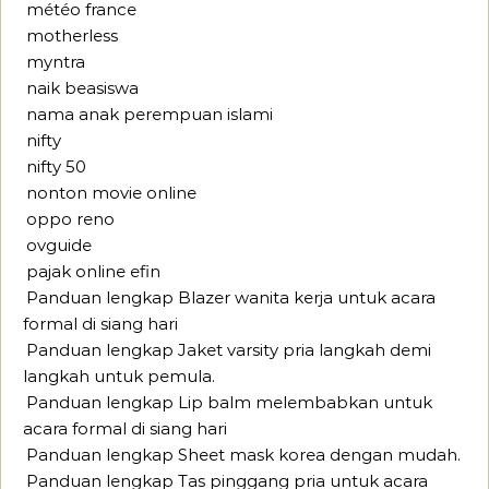
météo france
motherless
myntra
naik beasiswa
nama anak perempuan islami
nifty
nifty 50
nonton movie online
oppo reno
ovguide
pajak online efin
Panduan lengkap Blazer wanita kerja untuk acara
formal di siang hari
Panduan lengkap Jaket varsity pria langkah demi
langkah untuk pemula.
Panduan lengkap Lip balm melembabkan untuk
acara formal di siang hari
Panduan lengkap Sheet mask korea dengan mudah.
Panduan lengkap Tas pinggang pria untuk acara