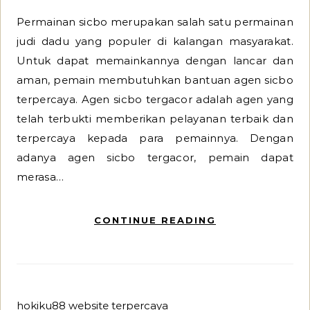
Permainan sicbo merupakan salah satu permainan
judi dadu yang populer di kalangan masyarakat.
Untuk dapat memainkannya dengan lancar dan
aman, pemain membutuhkan bantuan agen sicbo
terpercaya. Agen sicbo tergacor adalah agen yang
telah terbukti memberikan pelayanan terbaik dan
terpercaya kepada para pemainnya. Dengan
adanya agen sicbo tergacor, pemain dapat
merasa…
CONTINUE READING
hokiku88 website terpercaya