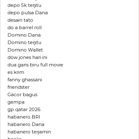
depo 5k terjitu
depo pulsa Dana
desain tato
do a barrel roll
Domino Dana
Domino terjitu
Domino Wallet
dow jones hari ini
dua garis biru full movie
es krim
fanny ghassani
friendster
Gacor bagus
gempa
gp qatar 2026
habanero BRI
habanero Dana
habanero terjamin