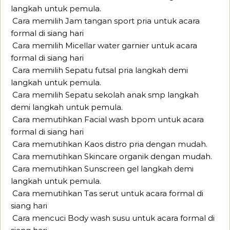
langkah untuk pemula.
Cara memilih Jam tangan sport pria untuk acara
formal di siang hari
Cara memilih Micellar water garnier untuk acara
formal di siang hari
Cara memilih Sepatu futsal pria langkah demi
langkah untuk pemula.
Cara memilih Sepatu sekolah anak smp langkah
demi langkah untuk pemula.
Cara memutihkan Facial wash bpom untuk acara
formal di siang hari
Cara memutihkan Kaos distro pria dengan mudah.
Cara memutihkan Skincare organik dengan mudah.
Cara memutihkan Sunscreen gel langkah demi
langkah untuk pemula.
Cara memutihkan Tas serut untuk acara formal di
siang hari
Cara mencuci Body wash susu untuk acara formal di