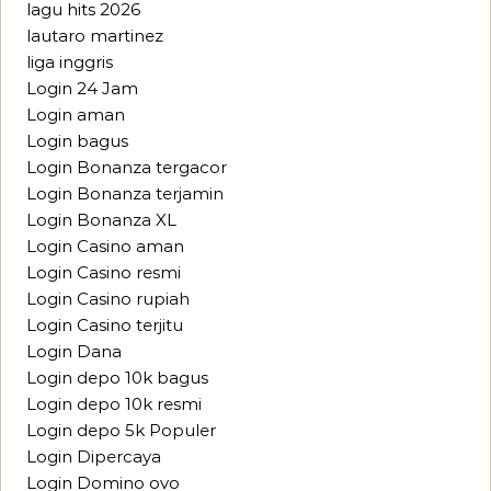
lagu hits 2026
lautaro martinez
liga inggris
Login 24 Jam
Login aman
Login bagus
Login Bonanza tergacor
Login Bonanza terjamin
Login Bonanza XL
Login Casino aman
Login Casino resmi
Login Casino rupiah
Login Casino terjitu
Login Dana
Login depo 10k bagus
Login depo 10k resmi
Login depo 5k Populer
Login Dipercaya
Login Domino ovo