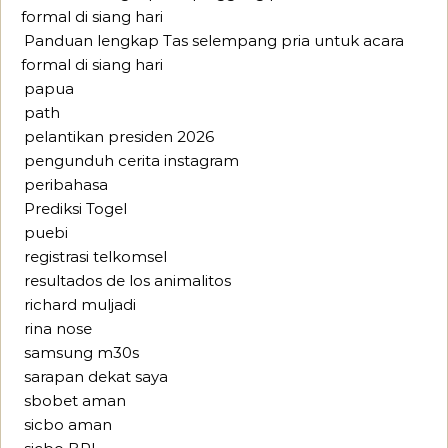
formal di siang hari
Panduan lengkap Tas selempang pria untuk acara
formal di siang hari
papua
path
pelantikan presiden 2026
pengunduh cerita instagram
peribahasa
Prediksi Togel
puebi
registrasi telkomsel
resultados de los animalitos
richard muljadi
rina nose
samsung m30s
sarapan dekat saya
sbobet aman
sicbo aman