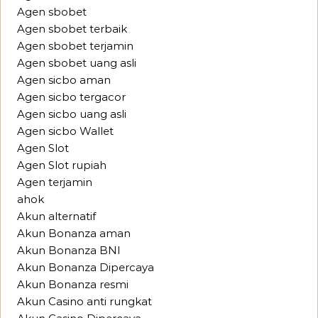
Agen sbobet
Agen sbobet terbaik
Agen sbobet terjamin
Agen sbobet uang asli
Agen sicbo aman
Agen sicbo tergacor
Agen sicbo uang asli
Agen sicbo Wallet
Agen Slot
Agen Slot rupiah
Agen terjamin
ahok
Akun alternatif
Akun Bonanza aman
Akun Bonanza BNI
Akun Bonanza Dipercaya
Akun Bonanza resmi
Akun Casino anti rungkat