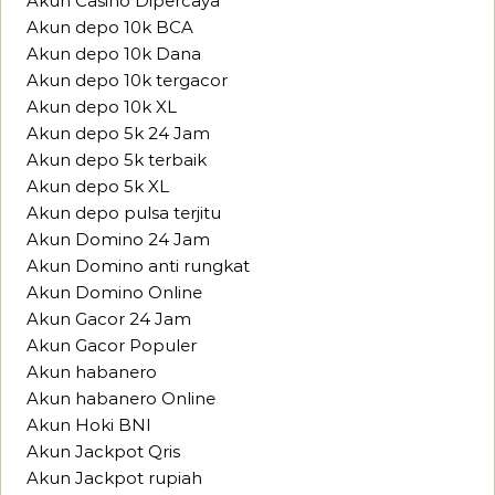
Akun Casino Dipercaya
Akun depo 10k BCA
Akun depo 10k Dana
Akun depo 10k tergacor
Akun depo 10k XL
Akun depo 5k 24 Jam
Akun depo 5k terbaik
Akun depo 5k XL
Akun depo pulsa terjitu
Akun Domino 24 Jam
Akun Domino anti rungkat
Akun Domino Online
Akun Gacor 24 Jam
Akun Gacor Populer
Akun habanero
Akun habanero Online
Akun Hoki BNI
Akun Jackpot Qris
Akun Jackpot rupiah