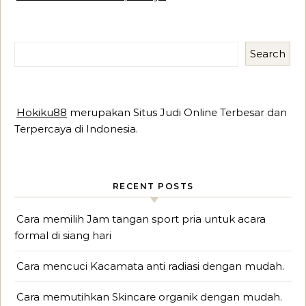
Search
Hokiku88
merupakan Situs Judi Online Terbesar dan
Terpercaya di Indonesia.
RECENT POSTS
Cara memilih Jam tangan sport pria untuk acara
formal di siang hari
Cara mencuci Kacamata anti radiasi dengan mudah.
Cara memutihkan Skincare organik dengan mudah.