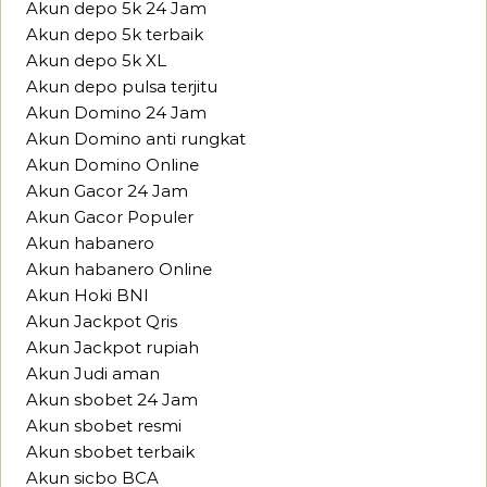
Akun depo 5k 24 Jam
Akun depo 5k terbaik
Akun depo 5k XL
Akun depo pulsa terjitu
Akun Domino 24 Jam
Akun Domino anti rungkat
Akun Domino Online
Akun Gacor 24 Jam
Akun Gacor Populer
Akun habanero
Akun habanero Online
Akun Hoki BNI
Akun Jackpot Qris
Akun Jackpot rupiah
Akun Judi aman
Akun sbobet 24 Jam
Akun sbobet resmi
Akun sbobet terbaik
Akun sicbo BCA