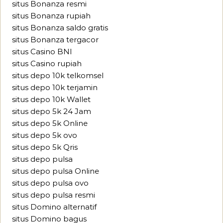
situs Bonanza resmi
situs Bonanza rupiah
situs Bonanza saldo gratis
situs Bonanza tergacor
situs Casino BNI
situs Casino rupiah
situs depo 10k telkomsel
situs depo 10k terjamin
situs depo 10k Wallet
situs depo 5k 24 Jam
situs depo 5k Online
situs depo 5k ovo
situs depo 5k Qris
situs depo pulsa
situs depo pulsa Online
situs depo pulsa ovo
situs depo pulsa resmi
situs Domino alternatif
situs Domino bagus