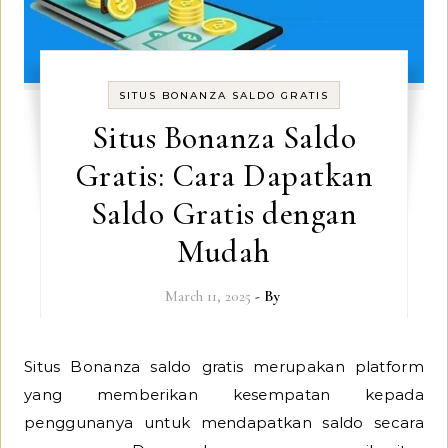
SITUS BONANZA SALDO GRATIS
Situs Bonanza Saldo
Gratis: Cara Dapatkan
Saldo Gratis dengan
Mudah
March 11, 2025
- By
Situs Bonanza saldo gratis merupakan platform
yang memberikan kesempatan kepada
penggunanya untuk mendapatkan saldo secara