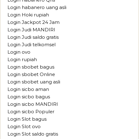
Login habanero uang asli
Login Hoki rupiah
Login Jackpot 24 Jam
Login Judi MANDIRI
Login Judi saldo gratis
Login Judi telkomsel
Login ovo
Login rupiah
Login sbobet bagus
Login sbobet Online
Login sbobet uang asli
Login sicbo aman
Login sicbo bagus
Login sicbo MANDIRI
Login sicbo Populer
Login Slot bagus
Login Slot ovo
Login Slot saldo gratis