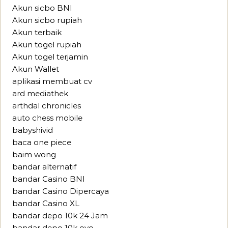
Akun sicbo BNI
Akun sicbo rupiah
Akun terbaik
Akun togel rupiah
Akun togel terjamin
Akun Wallet
aplikasi membuat cv
ard mediathek
arthdal chronicles
auto chess mobile
babyshivid
baca one piece
baim wong
bandar alternatif
bandar Casino BNI
bandar Casino Dipercaya
bandar Casino XL
bandar depo 10k 24 Jam
bandar depo 10k ovo