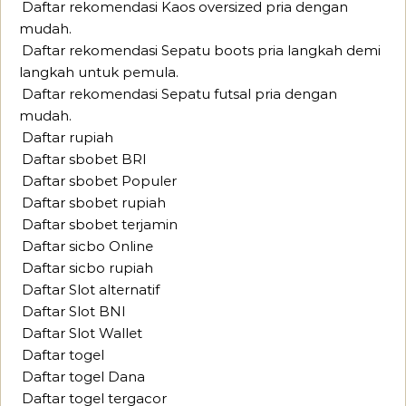
Daftar rekomendasi Kaos oversized pria dengan
mudah.
Daftar rekomendasi Sepatu boots pria langkah demi
langkah untuk pemula.
Daftar rekomendasi Sepatu futsal pria dengan
mudah.
Daftar rupiah
Daftar sbobet BRI
Daftar sbobet Populer
Daftar sbobet rupiah
Daftar sbobet terjamin
Daftar sicbo Online
Daftar sicbo rupiah
Daftar Slot alternatif
Daftar Slot BNI
Daftar Slot Wallet
Daftar togel
Daftar togel Dana
Daftar togel tergacor