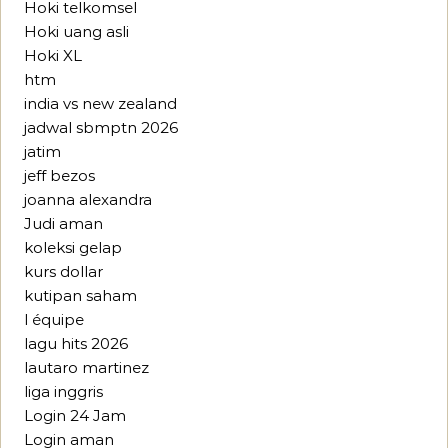
Hoki telkomsel
Hoki uang asli
Hoki XL
htm
india vs new zealand
jadwal sbmptn 2026
jatim
jeff bezos
joanna alexandra
Judi aman
koleksi gelap
kurs dollar
kutipan saham
l équipe
lagu hits 2026
lautaro martinez
liga inggris
Login 24 Jam
Login aman