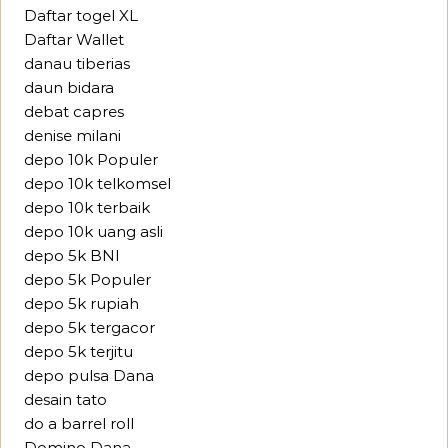
Daftar togel XL
Daftar Wallet
danau tiberias
daun bidara
debat capres
denise milani
depo 10k Populer
depo 10k telkomsel
depo 10k terbaik
depo 10k uang asli
depo 5k BNI
depo 5k Populer
depo 5k rupiah
depo 5k tergacor
depo 5k terjitu
depo pulsa Dana
desain tato
do a barrel roll
Domino Dana