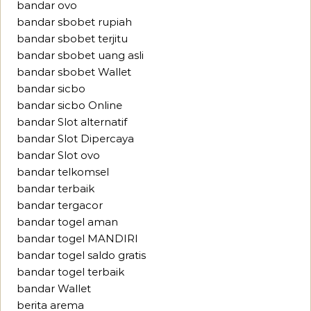
bandar ovo
bandar sbobet rupiah
bandar sbobet terjitu
bandar sbobet uang asli
bandar sbobet Wallet
bandar sicbo
bandar sicbo Online
bandar Slot alternatif
bandar Slot Dipercaya
bandar Slot ovo
bandar telkomsel
bandar terbaik
bandar tergacor
bandar togel aman
bandar togel MANDIRI
bandar togel saldo gratis
bandar togel terbaik
bandar Wallet
berita arema