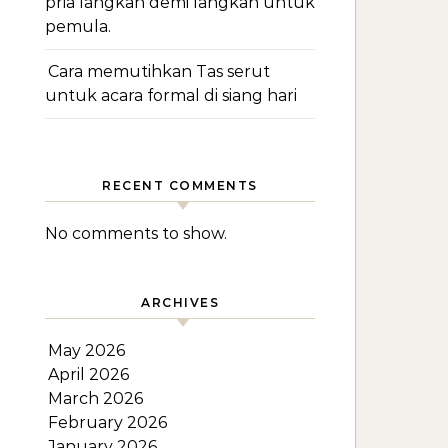
pria langkah demi langkah untuk
pemula.
Cara memutihkan Tas serut
untuk acara formal di siang hari
RECENT COMMENTS
No comments to show.
ARCHIVES
May 2026
April 2026
March 2026
February 2026
January 2026