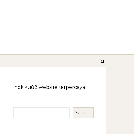
hokiku88 website terpercaya
Search