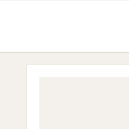
Skip to content