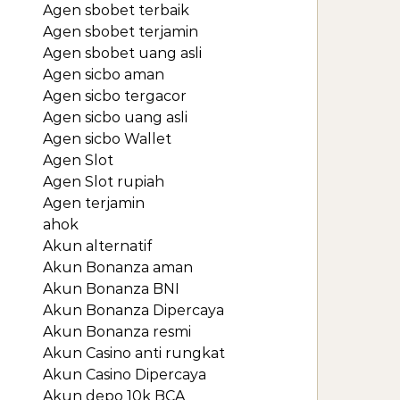
Agen sbobet terbaik
Agen sbobet terjamin
Agen sbobet uang asli
Agen sicbo aman
Agen sicbo tergacor
Agen sicbo uang asli
Agen sicbo Wallet
Agen Slot
Agen Slot rupiah
Agen terjamin
ahok
Akun alternatif
Akun Bonanza aman
Akun Bonanza BNI
Akun Bonanza Dipercaya
Akun Bonanza resmi
Akun Casino anti rungkat
Akun Casino Dipercaya
Akun depo 10k BCA