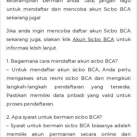
keterampilan bermain anda. Jadi, jangan ragu
untuk mendaftar dan mencoba akun Sicbo BCA
sekarang juga!
Jika anda ingin mencoba daftar akun Sicbo BCA
sekarang juga, silakan klik
Akun Sicbo BCA
untuk
informasi lebih lanjut.
1. Bagaimana cara mendaftar akun sicbo BCA?
– Untuk mendaftar akun sicbo BCA, Anda perlu
mengakses situs resmi sicbo BCA dan mengikuti
langkah-langkah pendaftaran yang tersedia.
Pastikan memiliki data pribadi yang valid untuk
proses pendaftaran.
2. Apa syarat untuk bermain sicbo BCA?
– Syarat untuk bermain sicbo BCA biasanya adalah
memiliki akun permainan secara online dan