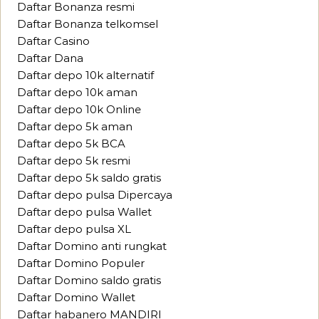
Daftar Bonanza resmi
Daftar Bonanza telkomsel
Daftar Casino
Daftar Dana
Daftar depo 10k alternatif
Daftar depo 10k aman
Daftar depo 10k Online
Daftar depo 5k aman
Daftar depo 5k BCA
Daftar depo 5k resmi
Daftar depo 5k saldo gratis
Daftar depo pulsa Dipercaya
Daftar depo pulsa Wallet
Daftar depo pulsa XL
Daftar Domino anti rungkat
Daftar Domino Populer
Daftar Domino saldo gratis
Daftar Domino Wallet
Daftar habanero MANDIRI