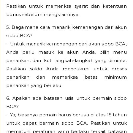
Pastikan untuk memeriksa syarat dan ketentuan
bonus sebelum mengklaimnya.
5. Bagaimana cara menarik kemenangan dari akun
sicbo BCA?
– Untuk menarik kemenangan dari akun sicbo BCA,
Anda perlu masuk ke akun Anda, pilih menu
penarikan, dan ikuti langkah-langkah yang diminta.
Pastikan saldo Anda mencukupi untuk proses
penarikan dan memeriksa batas minimum
penarikan yang berlaku.
6. Apakah ada batasan usia untuk bermain sicbo
BCA?
– Ya, biasanya pemain harus berusia di atas 18 tahun
untuk dapat bermain sicbo BCA. Pastikan untuk
mematuhi peraturan yang berlaku terkait batasan