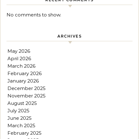
No comments to show.
ARCHIVES
May 2026
April 2026
March 2026
February 2026
January 2026
December 2025
November 2025
August 2025
July 2025
June 2025
March 2025
February 2025