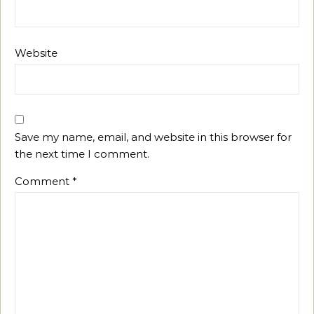
Website
Save my name, email, and website in this browser for
the next time I comment.
Comment
*