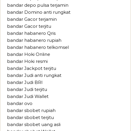
bandar depo pulsa terjamin
bandar Domino anti rungkat
bandar Gacor terjamin
bandar Gacor terjitu
bandar habanero Qris
bandar habanero rupiah
bandar habanero telkomsel
bandar Hoki Online
bandar Hoki resmi
bandar Jackpot terjitu
bandar Judi anti rungkat
bandar Judi BRI
bandar Judi terjitu
bandar Judi Wallet
bandar ovo
bandar sbobet rupiah
bandar sbobet terjitu
bandar sbobet uang asli