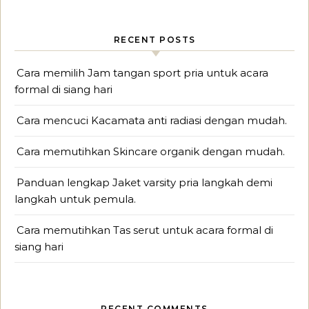
RECENT POSTS
Cara memilih Jam tangan sport pria untuk acara
formal di siang hari
Cara mencuci Kacamata anti radiasi dengan mudah.
Cara memutihkan Skincare organik dengan mudah.
Panduan lengkap Jaket varsity pria langkah demi
langkah untuk pemula.
Cara memutihkan Tas serut untuk acara formal di
siang hari
RECENT COMMENTS