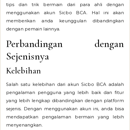
tips dan trik bermain dari para ahli dengan
menggunakan akun Sicbo BCA. Hal ini akan
memberikan anda keunggulan dibandingkan
dengan pemain lainnya.
Perbandingan dengan
Sejenisnya
Kelebihan
Salah satu kelebihan dari akun Sicbo BCA adalah
pengalaman pengguna yang lebih baik dan fitur
yang lebih lengkap dibandingkan dengan platform
sejenis. Dengan menggunakan akun ini, anda bisa
mendapatkan pengalaman bermain yang lebih
menyenangkan.