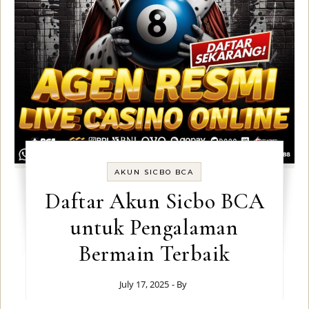
AKUN SICBO BCA
Daftar Akun Sicbo BCA
untuk Pengalaman
Bermain Terbaik
July 17, 2025
- By