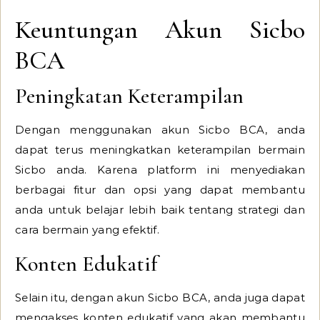
Keuntungan Akun Sicbo
BCA
Peningkatan Keterampilan
Dengan menggunakan akun Sicbo BCA, anda
dapat terus meningkatkan keterampilan bermain
Sicbo anda. Karena platform ini menyediakan
berbagai fitur dan opsi yang dapat membantu
anda untuk belajar lebih baik tentang strategi dan
cara bermain yang efektif.
Konten Edukatif
Selain itu, dengan akun Sicbo BCA, anda juga dapat
mengakses konten edukatif yang akan membantu