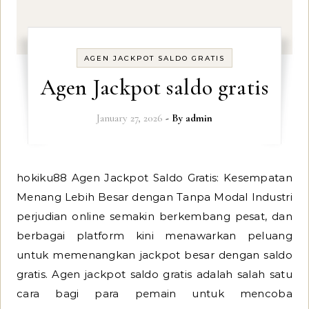
AGEN JACKPOT SALDO GRATIS
Agen Jackpot saldo gratis
January 27, 2026
- By
admin
hokiku88 Agen Jackpot Saldo Gratis: Kesempatan
Menang Lebih Besar dengan Tanpa Modal Industri
perjudian online semakin berkembang pesat, dan
berbagai platform kini menawarkan peluang
untuk memenangkan jackpot besar dengan saldo
gratis. Agen jackpot saldo gratis adalah salah satu
cara bagi para pemain untuk mencoba