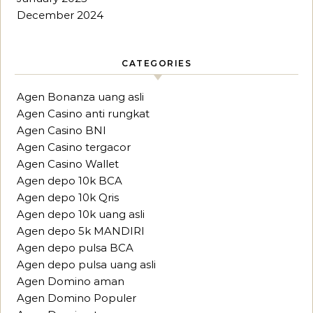
December 2024
CATEGORIES
Agen Bonanza uang asli
Agen Casino anti rungkat
Agen Casino BNI
Agen Casino tergacor
Agen Casino Wallet
Agen depo 10k BCA
Agen depo 10k Qris
Agen depo 10k uang asli
Agen depo 5k MANDIRI
Agen depo pulsa BCA
Agen depo pulsa uang asli
Agen Domino aman
Agen Domino Populer