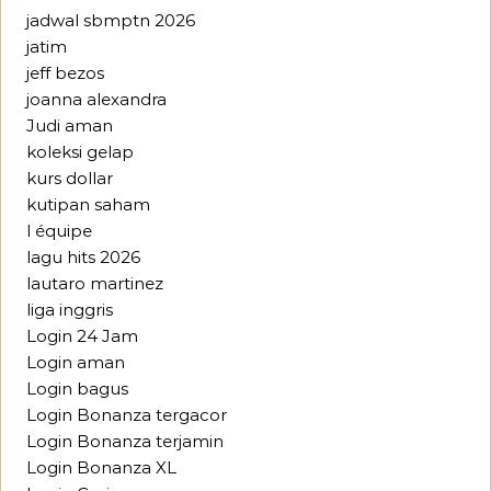
jadwal sbmptn 2026
jatim
jeff bezos
joanna alexandra
Judi aman
koleksi gelap
kurs dollar
kutipan saham
l équipe
lagu hits 2026
lautaro martinez
liga inggris
Login 24 Jam
Login aman
Login bagus
Login Bonanza tergacor
Login Bonanza terjamin
Login Bonanza XL