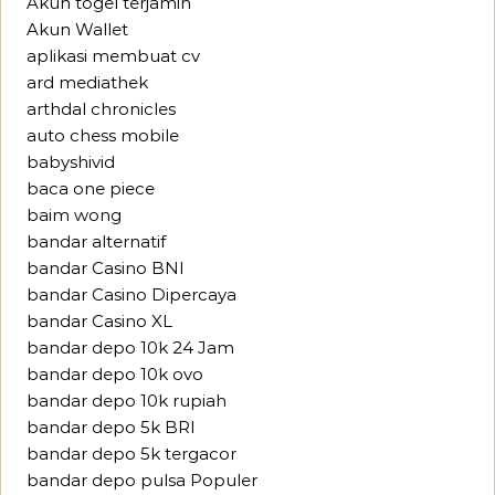
Akun togel terjamin
Akun Wallet
aplikasi membuat cv
ard mediathek
arthdal chronicles
auto chess mobile
babyshivid
baca one piece
baim wong
bandar alternatif
bandar Casino BNI
bandar Casino Dipercaya
bandar Casino XL
bandar depo 10k 24 Jam
bandar depo 10k ovo
bandar depo 10k rupiah
bandar depo 5k BRI
bandar depo 5k tergacor
bandar depo pulsa Populer