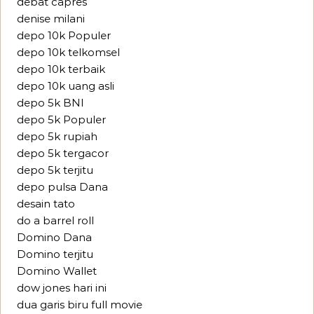
debat capres
denise milani
depo 10k Populer
depo 10k telkomsel
depo 10k terbaik
depo 10k uang asli
depo 5k BNI
depo 5k Populer
depo 5k rupiah
depo 5k tergacor
depo 5k terjitu
depo pulsa Dana
desain tato
do a barrel roll
Domino Dana
Domino terjitu
Domino Wallet
dow jones hari ini
dua garis biru full movie