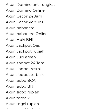
Akun Domino anti rungkat
Akun Domino Online
Akun Gacor 24 Jam
Akun Gacor Populer
Akun habanero
Akun habanero Online
Akun Hoki BNI
Akun Jackpot Qris
Akun Jackpot rupiah
Akun Judi aman
Akun sbobet 24 Jam
Akun sbobet resmi
Akun sbobet terbaik
Akun sicbo BCA
Akun sicbo BNI
Akun sicbo rupiah
Akun terbaik
Akun togel rupiah