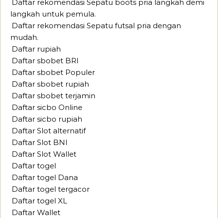
Daftar rekomendasi Sepatu boots pria langkah demi
langkah untuk pemula.
Daftar rekomendasi Sepatu futsal pria dengan
mudah.
Daftar rupiah
Daftar sbobet BRI
Daftar sbobet Populer
Daftar sbobet rupiah
Daftar sbobet terjamin
Daftar sicbo Online
Daftar sicbo rupiah
Daftar Slot alternatif
Daftar Slot BNI
Daftar Slot Wallet
Daftar togel
Daftar togel Dana
Daftar togel tergacor
Daftar togel XL
Daftar Wallet