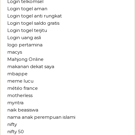
Login telkomsel
Login togel aman
Login togel anti rungkat
Login togel saldo gratis
Login togel terjitu
Login uang asli
logo pertamina
macys
Mahjong Online
makanan dekat saya
mbappe
meme lucu
météo france
motherless
myntra
naik beasiswa
nama anak perempuan islami
nifty
nifty 50