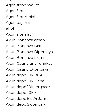
Agen sicbo Wallet
Agen Slot
Agen Slot rupiah
Agen terjamin
ahok
Akun alternatif
Akun Bonanza aman
Akun Bonanza BNI
Akun Bonanza Dipercaya
Akun Bonanza resmi
Akun Casino anti rungkat
Akun Casino Dipercaya
Akun depo 10k BCA
Akun depo 10k Dana
Akun depo 10k tergacor
Akun depo 10k XL
Akun depo 5k 24 Jam
Akun depo 5k terbaik