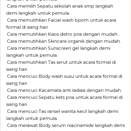
Cara memilih Sepatu sekolah anak smp langkah
demi langkah untuk pemula.
Cara memutihkan Facial wash bpom untuk acara
formal di siang hari
Cara memutihkan Kaos distro pria dengan mudah.
Cara memutihkan Skincare organik dengan mudah.
Cara memutihkan Sunscreen gel langkah demi
langkah untuk pemula.
Cara memutihkan Tas serut untuk acara formal di
siang hari
Cara mencuci Body wash susu untuk acara formal di
siang hari
Cara mencuci Kacamata anti radiasi dengan mudah.
Cara mencuci Sepatu kets pria untuk acara formal di
siang hari
Cara mencuci Tas ransel wanita kecil langkah demi
langkah untuk pemula.
Cara merawat Body serum niacinamide langkah demi