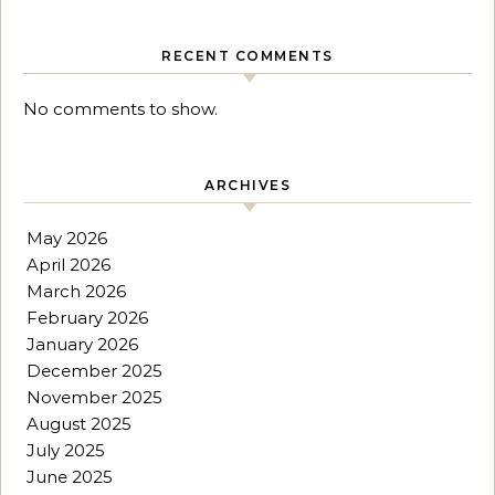
RECENT COMMENTS
No comments to show.
ARCHIVES
May 2026
April 2026
March 2026
February 2026
January 2026
December 2025
November 2025
August 2025
July 2025
June 2025