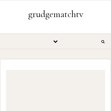
Skip to content
grudgematchtv