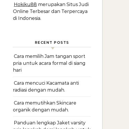
Hokiku88
merupakan Situs Judi
Online Terbesar dan Terpercaya
di Indonesia.
RECENT POSTS
Cara memilih Jam tangan sport
pria untuk acara formal di siang
hari
Cara mencuci Kacamata anti
radiasi dengan mudah.
Cara memutihkan Skincare
organik dengan mudah.
Panduan lengkap Jaket varsity