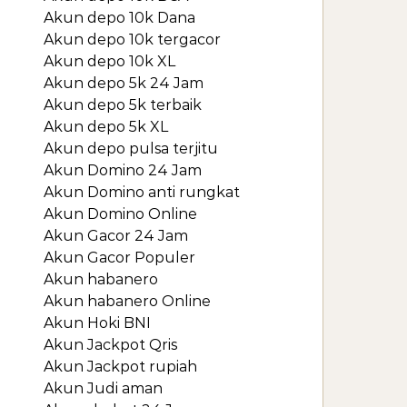
Akun depo 10k Dana
Akun depo 10k tergacor
Akun depo 10k XL
Akun depo 5k 24 Jam
Akun depo 5k terbaik
Akun depo 5k XL
Akun depo pulsa terjitu
Akun Domino 24 Jam
Akun Domino anti rungkat
Akun Domino Online
Akun Gacor 24 Jam
Akun Gacor Populer
Akun habanero
Akun habanero Online
Akun Hoki BNI
Akun Jackpot Qris
Akun Jackpot rupiah
Akun Judi aman