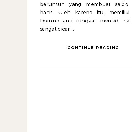
beruntun yang membuat saldo 
habis. Oleh karena itu, memilik
Domino anti rungkat menjadi ha
sangat dicari…
CONTINUE READING