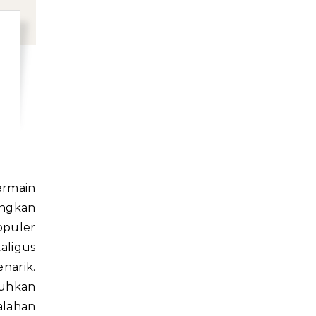
ngkan
opuler
ligus
arik.
uhkan
lahan