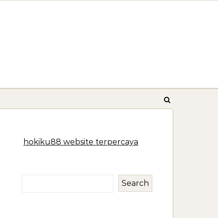
hokiku88 website terpercaya
Search