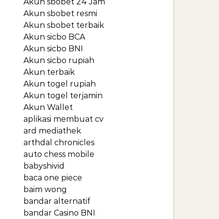
Akun sbobet 24 Jam
Akun sbobet resmi
Akun sbobet terbaik
Akun sicbo BCA
Akun sicbo BNI
Akun sicbo rupiah
Akun terbaik
Akun togel rupiah
Akun togel terjamin
Akun Wallet
aplikasi membuat cv
ard mediathek
arthdal chronicles
auto chess mobile
babyshivid
baca one piece
baim wong
bandar alternatif
bandar Casino BNI