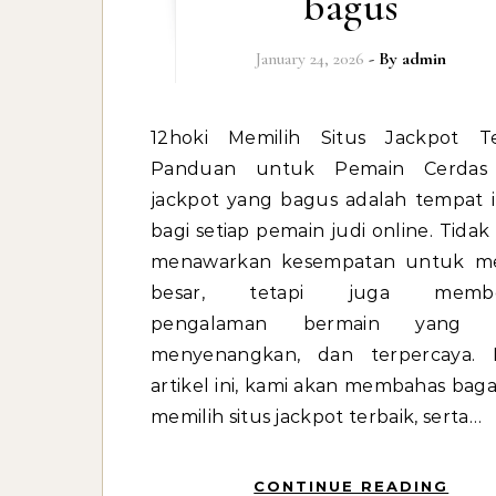
bagus
January 24, 2026
- By
admin
12hoki Memilih Situs Jackpot Terbaik:
Panduan untuk Pemain Cerdas 
jackpot yang bagus adalah tempat 
bagi setiap pemain judi online. Tidak
menawarkan kesempatan untuk m
besar, tetapi juga membe
pengalaman bermain yang 
menyenangkan, dan terpercaya. 
artikel ini, kami akan membahas bag
memilih situs jackpot terbaik, serta…
CONTINUE READING