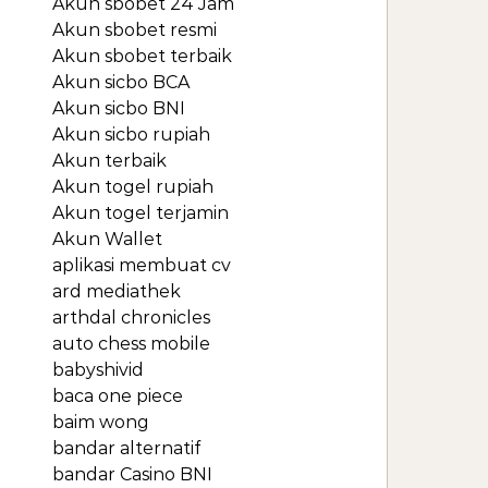
Akun sbobet 24 Jam
Akun sbobet resmi
Akun sbobet terbaik
Akun sicbo BCA
Akun sicbo BNI
Akun sicbo rupiah
Akun terbaik
Akun togel rupiah
Akun togel terjamin
Akun Wallet
aplikasi membuat cv
ard mediathek
arthdal chronicles
auto chess mobile
babyshivid
baca one piece
baim wong
bandar alternatif
bandar Casino BNI