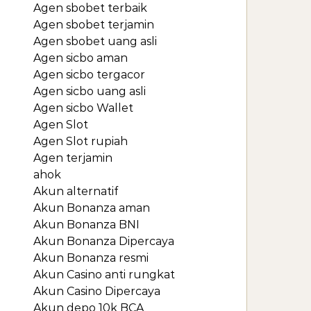
Agen sbobet terbaik
Agen sbobet terjamin
Agen sbobet uang asli
Agen sicbo aman
Agen sicbo tergacor
Agen sicbo uang asli
Agen sicbo Wallet
Agen Slot
Agen Slot rupiah
Agen terjamin
ahok
Akun alternatif
Akun Bonanza aman
Akun Bonanza BNI
Akun Bonanza Dipercaya
Akun Bonanza resmi
Akun Casino anti rungkat
Akun Casino Dipercaya
Akun depo 10k BCA