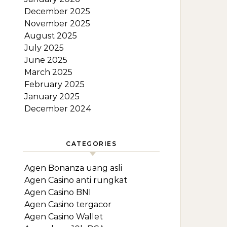
December 2025
November 2025
August 2025
July 2025
June 2025
March 2025
February 2025
January 2025
December 2024
CATEGORIES
Agen Bonanza uang asli
Agen Casino anti rungkat
Agen Casino BNI
Agen Casino tergacor
Agen Casino Wallet