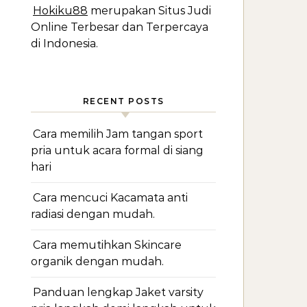
Hokiku88
merupakan Situs Judi
Online Terbesar dan Terpercaya
di Indonesia.
RECENT POSTS
Cara memilih Jam tangan sport
pria untuk acara formal di siang
hari
Cara mencuci Kacamata anti
radiasi dengan mudah.
Cara memutihkan Skincare
organik dengan mudah.
Panduan lengkap Jaket varsity