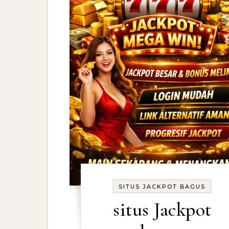
SITUS JACKPOT BAGUS
situs Jackpot