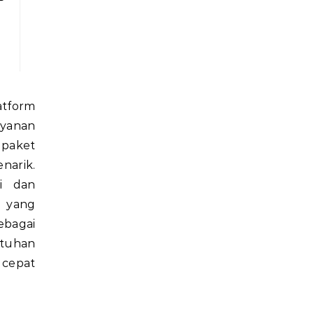
ayanan
paket
narik.
i dan
 yang
ebagai
tuhan
 cepat