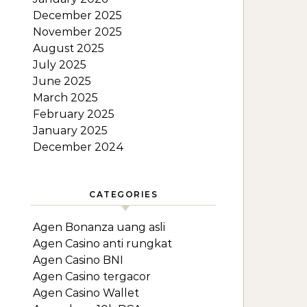
December 2025
November 2025
August 2025
July 2025
June 2025
March 2025
February 2025
January 2025
December 2024
CATEGORIES
Agen Bonanza uang asli
Agen Casino anti rungkat
Agen Casino BNI
Agen Casino tergacor
Agen Casino Wallet