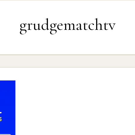
grudgematchtv