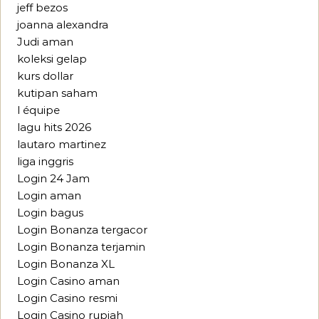
jeff bezos
joanna alexandra
Judi aman
koleksi gelap
kurs dollar
kutipan saham
l équipe
lagu hits 2026
lautaro martinez
liga inggris
Login 24 Jam
Login aman
Login bagus
Login Bonanza tergacor
Login Bonanza terjamin
Login Bonanza XL
Login Casino aman
Login Casino resmi
Login Casino rupiah