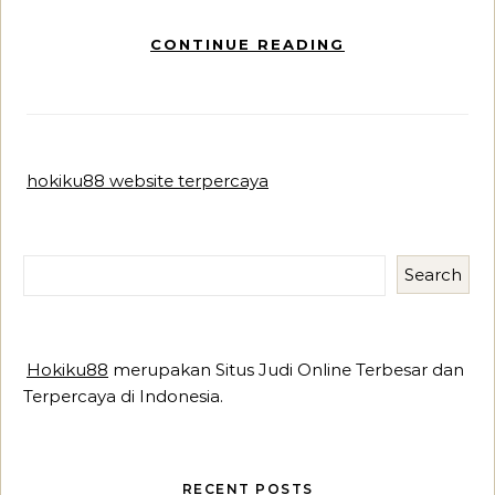
CONTINUE READING
hokiku88 website terpercaya
Search
Hokiku88
merupakan Situs Judi Online Terbesar dan
Terpercaya di Indonesia.
RECENT POSTS