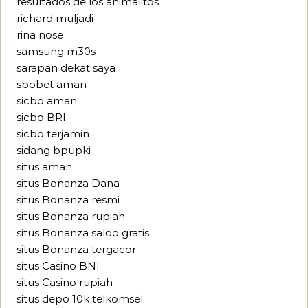
resultados de los animalitos
richard muljadi
rina nose
samsung m30s
sarapan dekat saya
sbobet aman
sicbo aman
sicbo BRI
sicbo terjamin
sidang bpupki
situs aman
situs Bonanza Dana
situs Bonanza resmi
situs Bonanza rupiah
situs Bonanza saldo gratis
situs Bonanza tergacor
situs Casino BNI
situs Casino rupiah
situs depo 10k telkomsel