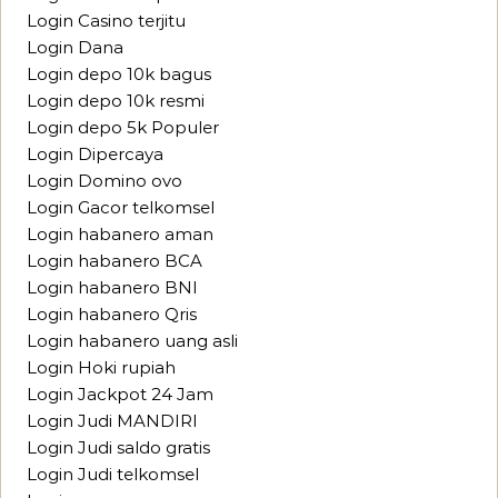
Login Casino terjitu
Login Dana
Login depo 10k bagus
Login depo 10k resmi
Login depo 5k Populer
Login Dipercaya
Login Domino ovo
Login Gacor telkomsel
Login habanero aman
Login habanero BCA
Login habanero BNI
Login habanero Qris
Login habanero uang asli
Login Hoki rupiah
Login Jackpot 24 Jam
Login Judi MANDIRI
Login Judi saldo gratis
Login Judi telkomsel