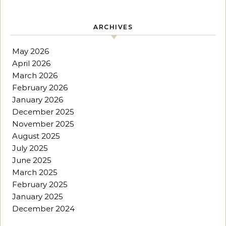
ARCHIVES
May 2026
April 2026
March 2026
February 2026
January 2026
December 2025
November 2025
August 2025
July 2025
June 2025
March 2025
February 2025
January 2025
December 2024