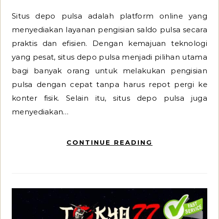
Situs depo pulsa adalah platform online yang
menyediakan layanan pengisian saldo pulsa secara
praktis dan efisien. Dengan kemajuan teknologi
yang pesat, situs depo pulsa menjadi pilihan utama
bagi banyak orang untuk melakukan pengisian
pulsa dengan cepat tanpa harus repot pergi ke
konter fisik. Selain itu, situs depo pulsa juga
menyediakan…
CONTINUE READING