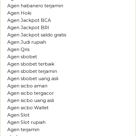
Agen habanero terjamin
Agen Hoki
Agen Jackpot BCA
Agen Jackpot BRI
Agen Jackpot saldo gratis
Agen Judi rupiah
Agen Qris
Agen sbobet
Agen sbobet terbaik
Agen sbobet terjamin
Agen sbobet uang asli
Agen sicbo aman
Agen sicbo tergacor
Agen sicbo uang asli
Agen sicbo Wallet
Agen Slot
Agen Slot rupiah
Agen terjamin