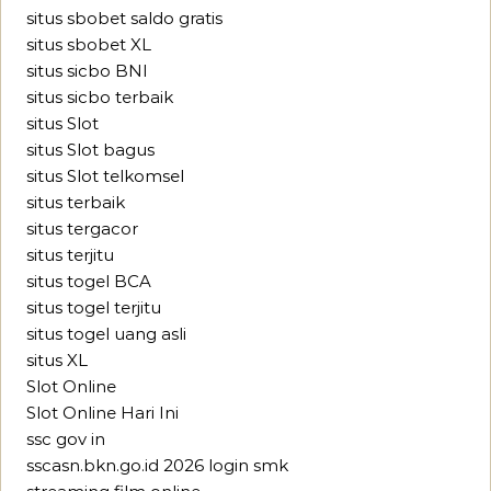
situs sbobet saldo gratis
situs sbobet XL
situs sicbo BNI
situs sicbo terbaik
situs Slot
situs Slot bagus
situs Slot telkomsel
situs terbaik
situs tergacor
situs terjitu
situs togel BCA
situs togel terjitu
situs togel uang asli
situs XL
Slot Online
Slot Online Hari Ini
ssc gov in
sscasn.bkn.go.id 2026 login smk