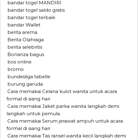
bandar togel MANDIRI
bandar togel saldo gratis
bandar togel terbaik
bandar Wallet
berita arema
Berita Olahraga
berita selebritis
Bonanza bagus
bos online
bromo
bundesliga tabelle
burung garuda
Cara memakai Celana kulot wanita untuk acara
formal di siang hari
Cara memakai Jaket parka wanita langkah demi
langkah untuk pemula.
Cara memakai Serum jerawat ampuh untuk acara
formal di siang hari
Cara memakai Tas ransel wanita kecil langkah demi