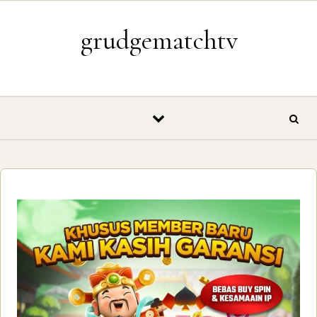
Skip to content
grudgematchtv