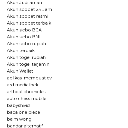
Akun Judi aman
Akun sbobet 24 Jam
Akun sbobet resmi
Akun sbobet terbaik
Akun sicbo BCA
Akun sicbo BNI
Akun sicbo rupiah
Akun terbaik
Akun togel rupiah
Akun togel terjamin
Akun Wallet
aplikasi membuat cv
ard mediathek
arthdal chronicles
auto chess mobile
babyshivid
baca one piece
baim wong
bandar alternatif