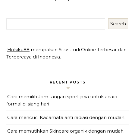
Search
Hokiku88
merupakan Situs Judi Online Terbesar dan
Terpercaya di Indonesia.
RECENT POSTS
Cara memilih Jam tangan sport pria untuk acara
formal di siang hari
Cara mencuci Kacamata anti radiasi dengan mudah.
Cara memutihkan Skincare organik dengan mudah.