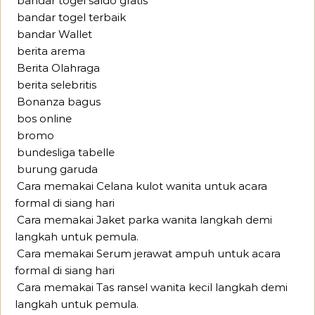
bandar togel saldo gratis
bandar togel terbaik
bandar Wallet
berita arema
Berita Olahraga
berita selebritis
Bonanza bagus
bos online
bromo
bundesliga tabelle
burung garuda
Cara memakai Celana kulot wanita untuk acara
formal di siang hari
Cara memakai Jaket parka wanita langkah demi
langkah untuk pemula.
Cara memakai Serum jerawat ampuh untuk acara
formal di siang hari
Cara memakai Tas ransel wanita kecil langkah demi
langkah untuk pemula.