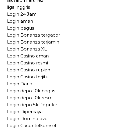
lautaro martinez
liga inggris
Login 24 Jam
Login aman
Login bagus
Login Bonanza tergacor
Login Bonanza terjamin
Login Bonanza XL
Login Casino aman
Login Casino resmi
Login Casino rupiah
Login Casino terjitu
Login Dana
Login depo 10k bagus
Login depo 10k resmi
Login depo 5k Populer
Login Dipercaya
Login Domino ovo
Login Gacor telkomsel