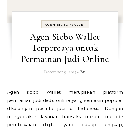
AGEN SICBO WALLET
Agen Sicbo Wallet
Terpercaya untuk
Permainan Judi Online
December 9, 2025
- By
Agen sicbo Wallet merupakan platform
permainan judi dadu online yang semakin populer
dikalangan pecinta judi di Indonesia. Dengan
menyediakan layanan transaksi melalui metode
pembayaran digital yang cukup lengkap,