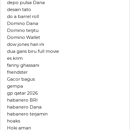
depo pulsa Dana
desain tato
do a barrel roll
Domino Dana
Domino terjitu
Domino Wallet
dow jones hari ini
dua garis biru full movie
es krim
fanny ghassani
friendster
Gacor bagus
gempa
gp qatar 2026
habanero BRI
habanero Dana
habanero terjamin
hoaks
Hoki aman