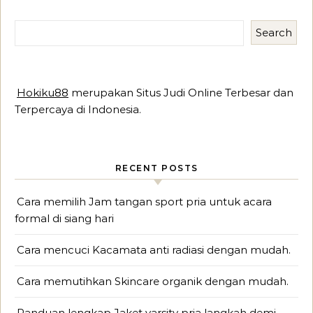
Search
Hokiku88
merupakan Situs Judi Online Terbesar dan
Terpercaya di Indonesia.
RECENT POSTS
Cara memilih Jam tangan sport pria untuk acara
formal di siang hari
Cara mencuci Kacamata anti radiasi dengan mudah.
Cara memutihkan Skincare organik dengan mudah.
Panduan lengkap Jaket varsity pria langkah demi