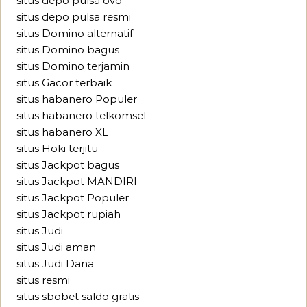
situs depo pulsa ovo
situs depo pulsa resmi
situs Domino alternatif
situs Domino bagus
situs Domino terjamin
situs Gacor terbaik
situs habanero Populer
situs habanero telkomsel
situs habanero XL
situs Hoki terjitu
situs Jackpot bagus
situs Jackpot MANDIRI
situs Jackpot Populer
situs Jackpot rupiah
situs Judi
situs Judi aman
situs Judi Dana
situs resmi
situs sbobet saldo gratis