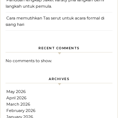
langkah untuk pemula.
Cara memutihkan Tas serut untuk acara formal di
siang hari
RECENT COMMENTS
No comments to show.
ARCHIVES
May 2026
April 2026
March 2026
February 2026
January 2026