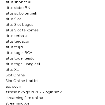
situs sbobet XL
situs sicbo BNI
situs sicbo terbaik
situs Slot
situs Slot bagus
situs Slot telkomsel
situs terbaik
situs tergacor
situs terjitu
situs togel BCA
situs togel terjitu
situs togel uang asli
situs XL
Slot Online
Slot Online Hari Ini
ssc gov in
sscasn.bkn.go.id 2026 login smk
streaming film online
streaming xxi