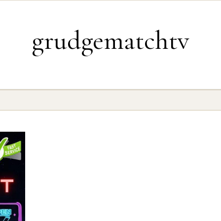
grudgematchtv