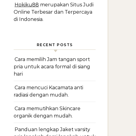
Hokiku88
merupakan Situs Judi
Online Terbesar dan Terpercaya
di Indonesia.
RECENT POSTS
Cara memilih Jam tangan sport
pria untuk acara formal di siang
hari
Cara mencuci Kacamata anti
radiasi dengan mudah.
Cara memutihkan Skincare
organik dengan mudah.
Panduan lengkap Jaket varsity