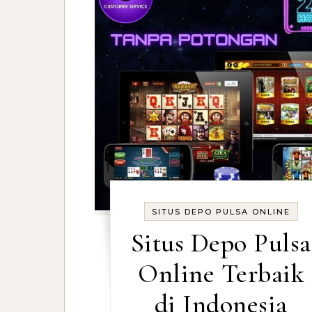
SITUS DEPO PULSA ONLINE
Situs Depo Pulsa
Online Terbaik
di Indonesia