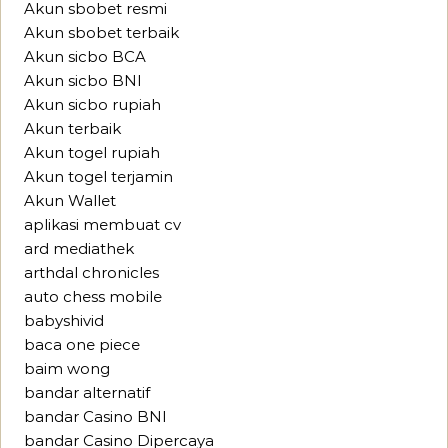
Akun sbobet resmi
Akun sbobet terbaik
Akun sicbo BCA
Akun sicbo BNI
Akun sicbo rupiah
Akun terbaik
Akun togel rupiah
Akun togel terjamin
Akun Wallet
aplikasi membuat cv
ard mediathek
arthdal chronicles
auto chess mobile
babyshivid
baca one piece
baim wong
bandar alternatif
bandar Casino BNI
bandar Casino Dipercaya