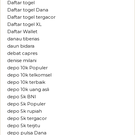
Daftar togel
Daftar togel Dana
Daftar togel tergacor
Daftar togel XL
Daftar Wallet
danau tiberias
daun bidara
debat capres
denise milani
depo 10k Populer
depo 10k telkomsel
depo 10k terbaik
depo 10k uang asli
depo 5k BNI
depo 5k Populer
depo 5k rupiah
depo 5k tergacor
depo 5k terjitu
depo pulsa Dana