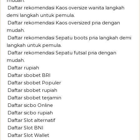
mudah.
Daftar rekomendasi Kaos oversize wanita langkah
demi langkah untuk pemula.
Daftar rekomendasi Kaos oversized pria dengan
mudah.
Daftar rekomendasi Sepatu boots pria langkah demi
langkah untuk pemula.
Daftar rekomendasi Sepatu futsal pria dengan
mudah.
Daftar rupiah
Daftar sbobet BRI
Daftar sbobet Populer
Daftar sbobet rupiah
Daftar sbobet terjamin
Daftar sicbo Online
Daftar sicbo rupiah
Daftar Slot alternatif
Daftar Slot BNI
Daftar Slot Wallet