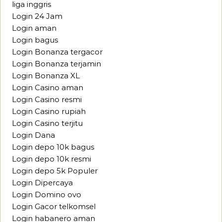
liga inggris
Login 24 Jam
Login aman
Login bagus
Login Bonanza tergacor
Login Bonanza terjamin
Login Bonanza XL
Login Casino aman
Login Casino resmi
Login Casino rupiah
Login Casino terjitu
Login Dana
Login depo 10k bagus
Login depo 10k resmi
Login depo 5k Populer
Login Dipercaya
Login Domino ovo
Login Gacor telkomsel
Login habanero aman