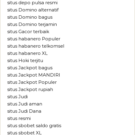
situs depo pulsa resmi
situs Domino alternatif
situs Domino bagus
situs Domino terjamin
situs Gacor terbaik
situs habanero Populer
situs habanero telkomsel
situs habanero XL
situs Hoki terjitu
situs Jackpot bagus
situs Jackpot MANDIRI
situs Jackpot Populer
situs Jackpot rupiah
situs Judi
situs Judi aman
situs Judi Dana
situs resmi
situs sbobet saldo gratis
situs sbobet XL