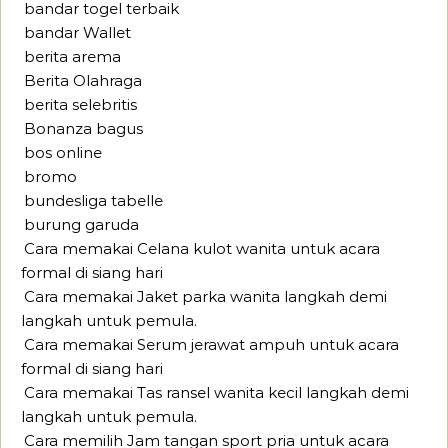
bandar togel terbaik
bandar Wallet
berita arema
Berita Olahraga
berita selebritis
Bonanza bagus
bos online
bromo
bundesliga tabelle
burung garuda
Cara memakai Celana kulot wanita untuk acara
formal di siang hari
Cara memakai Jaket parka wanita langkah demi
langkah untuk pemula.
Cara memakai Serum jerawat ampuh untuk acara
formal di siang hari
Cara memakai Tas ransel wanita kecil langkah demi
langkah untuk pemula.
Cara memilih Jam tangan sport pria untuk acara