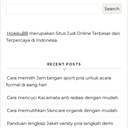
Search
Hokiku88
merupakan Situs Judi Online Terbesar dan
Terpercaya di Indonesia.
RECENT POSTS
Cara memilih Jam tangan sport pria untuk acara
formal di siang hari
Cara mencuci Kacamata anti radiasi dengan mudah.
Cara memutihkan Skincare organik dengan mudah.
Panduan lengkap Jaket varsity pria langkah demi