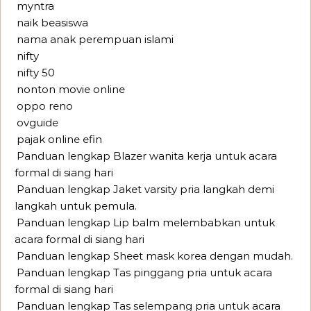
myntra
naik beasiswa
nama anak perempuan islami
nifty
nifty 50
nonton movie online
oppo reno
ovguide
pajak online efin
Panduan lengkap Blazer wanita kerja untuk acara
formal di siang hari
Panduan lengkap Jaket varsity pria langkah demi
langkah untuk pemula.
Panduan lengkap Lip balm melembabkan untuk
acara formal di siang hari
Panduan lengkap Sheet mask korea dengan mudah.
Panduan lengkap Tas pinggang pria untuk acara
formal di siang hari
Panduan lengkap Tas selempang pria untuk acara