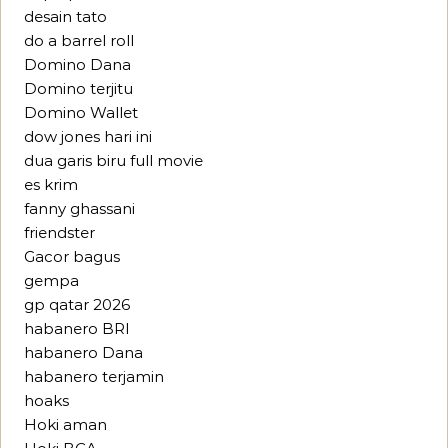
desain tato
do a barrel roll
Domino Dana
Domino terjitu
Domino Wallet
dow jones hari ini
dua garis biru full movie
es krim
fanny ghassani
friendster
Gacor bagus
gempa
gp qatar 2026
habanero BRI
habanero Dana
habanero terjamin
hoaks
Hoki aman