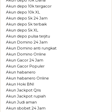
Akun depo 10k Dana
Akun depo 10k tergacor
Akun depo 10k XL
Akun depo 5k 24 Jam
Akun depo 5k terbaik
Akun depo 5k XL
Akun depo pulsa terjitu
Akun Domino 24 Jam
Akun Domino anti rungkat
Akun Domino Online
Akun Gacor 24 Jam
Akun Gacor Populer
Akun habanero
Akun habanero Online
Akun Hoki BNI
Akun Jackpot Qris
Akun Jackpot rupiah
Akun Judi aman
Akun sbobet 24 Jam