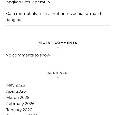
langkah untuk pemula.
Cara memutihkan Tas serut untuk acara formal di
siang hari
RECENT COMMENTS
No comments to show.
ARCHIVES
May 2026
April 2026
March 2026
February 2026
January 2026