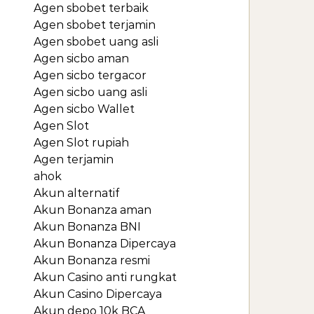
Agen sbobet terbaik
Agen sbobet terjamin
Agen sbobet uang asli
Agen sicbo aman
Agen sicbo tergacor
Agen sicbo uang asli
Agen sicbo Wallet
Agen Slot
Agen Slot rupiah
Agen terjamin
ahok
Akun alternatif
Akun Bonanza aman
Akun Bonanza BNI
Akun Bonanza Dipercaya
Akun Bonanza resmi
Akun Casino anti rungkat
Akun Casino Dipercaya
Akun depo 10k BCA