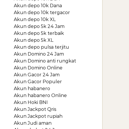
Akun depo 10k Dana
Akun depo 10k tergacor
Akun depo 10k XL
Akun depo 5k 24 Jam
Akun depo 5k terbaik
Akun depo 5k XL
Akun depo pulsa terjitu
Akun Domino 24 Jam
Akun Domino anti rungkat
Akun Domino Online
Akun Gacor 24 Jam
Akun Gacor Populer
Akun habanero
Akun habanero Online
Akun Hoki BNI
Akun Jackpot Qris
Akun Jackpot rupiah
Akun Judi aman