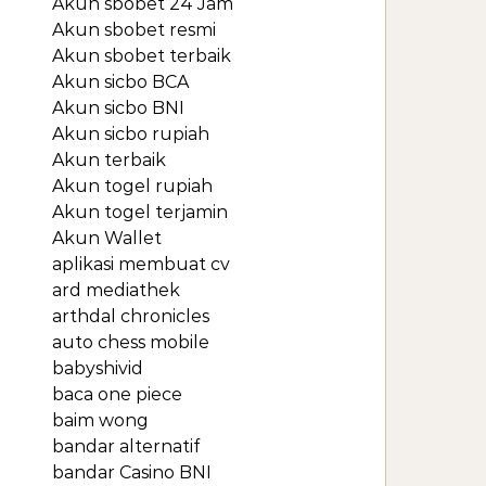
Akun sbobet 24 Jam
Akun sbobet resmi
Akun sbobet terbaik
Akun sicbo BCA
Akun sicbo BNI
Akun sicbo rupiah
Akun terbaik
Akun togel rupiah
Akun togel terjamin
Akun Wallet
aplikasi membuat cv
ard mediathek
arthdal chronicles
auto chess mobile
babyshivid
baca one piece
baim wong
bandar alternatif
bandar Casino BNI