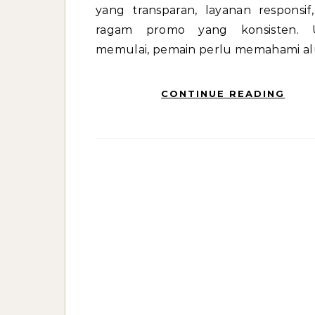
yang transparan, layanan responsif,
ragam promo yang konsisten. 
memulai, pemain perlu memahami a
CONTINUE READING