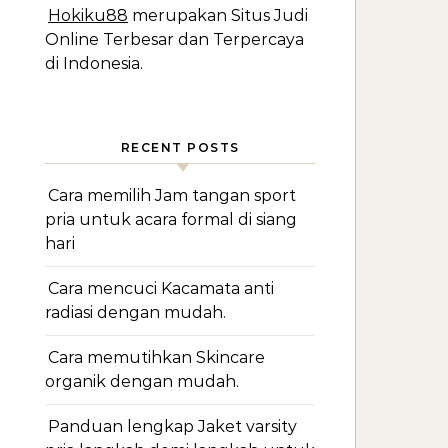
Hokiku88
merupakan Situs Judi
Online Terbesar dan Terpercaya
di Indonesia.
RECENT POSTS
Cara memilih Jam tangan sport
pria untuk acara formal di siang
hari
Cara mencuci Kacamata anti
radiasi dengan mudah.
Cara memutihkan Skincare
organik dengan mudah.
Panduan lengkap Jaket varsity