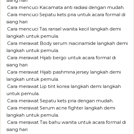
siang hari
Cara mencuci Kacamata anti radiasi dengan mudah.
Cara mencuci Sepatu kets pria untuk acara formal di
siang hari
Cara mencuci Tas ransel wanita kecil langkah demi
langkah untuk pemula.
Cara merawat Body serum niacinamide langkah demi
langkah untuk pemula.
Cara merawat Hijab bergo untuk acara formal di
siang hari
Cara merawat Hijab pashmina jersey langkah demi
langkah untuk pemula.
Cara merawat Lip tint korea langkah demi langkah
untuk pemula.
Cara merawat Sepatu kets pria dengan mudah.
Cara merawat Serum acne fighter langkah demi
langkah untuk pemula.
Cara merawat Tas bahu wanita untuk acara formal di
siang hari