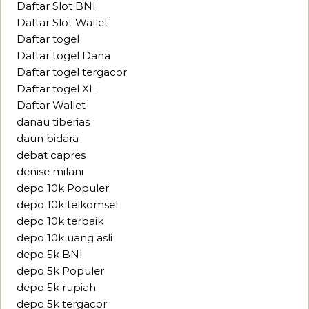
Daftar Slot BNI
Daftar Slot Wallet
Daftar togel
Daftar togel Dana
Daftar togel tergacor
Daftar togel XL
Daftar Wallet
danau tiberias
daun bidara
debat capres
denise milani
depo 10k Populer
depo 10k telkomsel
depo 10k terbaik
depo 10k uang asli
depo 5k BNI
depo 5k Populer
depo 5k rupiah
depo 5k tergacor