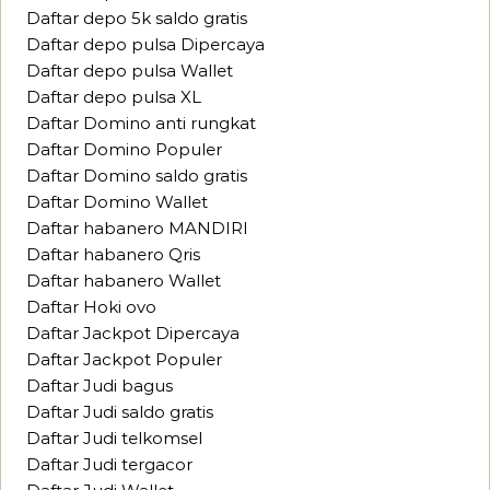
Daftar depo 5k saldo gratis
Daftar depo pulsa Dipercaya
Daftar depo pulsa Wallet
Daftar depo pulsa XL
Daftar Domino anti rungkat
Daftar Domino Populer
Daftar Domino saldo gratis
Daftar Domino Wallet
Daftar habanero MANDIRI
Daftar habanero Qris
Daftar habanero Wallet
Daftar Hoki ovo
Daftar Jackpot Dipercaya
Daftar Jackpot Populer
Daftar Judi bagus
Daftar Judi saldo gratis
Daftar Judi telkomsel
Daftar Judi tergacor