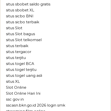
situs sbobet saldo gratis
situs sbobet XL
situs sicbo BNI
situs sicbo terbaik
situs Slot
situs Slot bagus
situs Slot telkomsel
situs terbaik
situs tergacor
situs terjitu
situs togel BCA
situs togel terjitu
situs togel uang asli
situs XL
Slot Online
Slot Online Hari Ini
ssc gov in
sscasn.bkn.go.id 2026 login smk