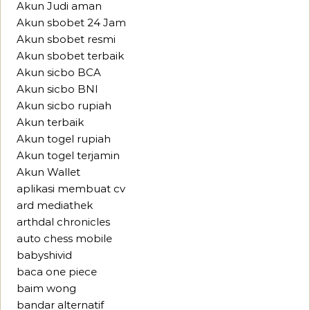
Akun Judi aman
Akun sbobet 24 Jam
Akun sbobet resmi
Akun sbobet terbaik
Akun sicbo BCA
Akun sicbo BNI
Akun sicbo rupiah
Akun terbaik
Akun togel rupiah
Akun togel terjamin
Akun Wallet
aplikasi membuat cv
ard mediathek
arthdal chronicles
auto chess mobile
babyshivid
baca one piece
baim wong
bandar alternatif