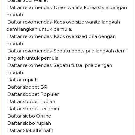
Daftar Judi Wallet
Daftar rekomendasi Dress wanita korea style dengan
mudah.
Daftar rekomendasi Kaos oversize wanita langkah
demi langkah untuk pemula.
Daftar rekomendasi Kaos oversized pria dengan
mudah.
Daftar rekomendasi Sepatu boots pria langkah demi
langkah untuk pemula.
Daftar rekomendasi Sepatu futsal pria dengan
mudah.
Daftar rupiah
Daftar sbobet BRI
Daftar sbobet Populer
Daftar sbobet rupiah
Daftar sbobet terjamin
Daftar sicbo Online
Daftar sicbo rupiah
Daftar Slot alternatif