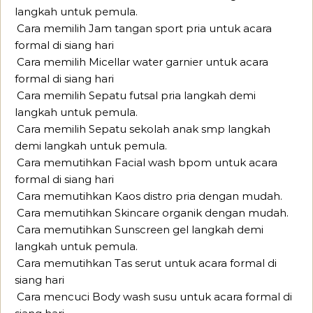
langkah untuk pemula.
Cara memilih Jam tangan sport pria untuk acara
formal di siang hari
Cara memilih Micellar water garnier untuk acara
formal di siang hari
Cara memilih Sepatu futsal pria langkah demi
langkah untuk pemula.
Cara memilih Sepatu sekolah anak smp langkah
demi langkah untuk pemula.
Cara memutihkan Facial wash bpom untuk acara
formal di siang hari
Cara memutihkan Kaos distro pria dengan mudah.
Cara memutihkan Skincare organik dengan mudah.
Cara memutihkan Sunscreen gel langkah demi
langkah untuk pemula.
Cara memutihkan Tas serut untuk acara formal di
siang hari
Cara mencuci Body wash susu untuk acara formal di