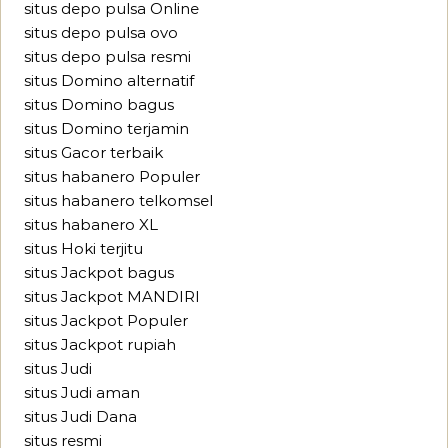
situs depo pulsa Online
situs depo pulsa ovo
situs depo pulsa resmi
situs Domino alternatif
situs Domino bagus
situs Domino terjamin
situs Gacor terbaik
situs habanero Populer
situs habanero telkomsel
situs habanero XL
situs Hoki terjitu
situs Jackpot bagus
situs Jackpot MANDIRI
situs Jackpot Populer
situs Jackpot rupiah
situs Judi
situs Judi aman
situs Judi Dana
situs resmi