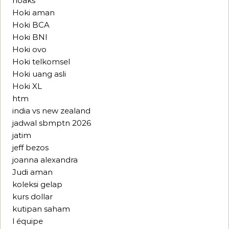
hoaks
Hoki aman
Hoki BCA
Hoki BNI
Hoki ovo
Hoki telkomsel
Hoki uang asli
Hoki XL
htm
india vs new zealand
jadwal sbmptn 2026
jatim
jeff bezos
joanna alexandra
Judi aman
koleksi gelap
kurs dollar
kutipan saham
l équipe