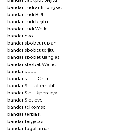
bandar Jackpot terjitu
bandar Judi anti rungkat
bandar Judi BRI
bandar Judi terjitu
bandar Judi Wallet
bandar ovo
bandar sbobet rupiah
bandar sbobet terjitu
bandar sbobet uang asli
bandar sbobet Wallet
bandar sicbo
bandar sicbo Online
bandar Slot alternatif
bandar Slot Dipercaya
bandar Slot ovo
bandar telkomsel
bandar terbaik
bandar tergacor
bandar togel aman