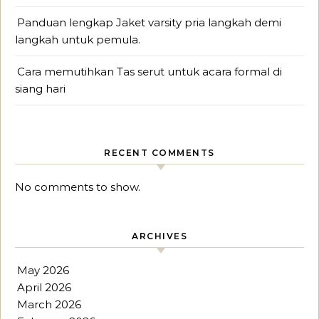
Panduan lengkap Jaket varsity pria langkah demi
langkah untuk pemula.
Cara memutihkan Tas serut untuk acara formal di
siang hari
RECENT COMMENTS
No comments to show.
ARCHIVES
May 2026
April 2026
March 2026