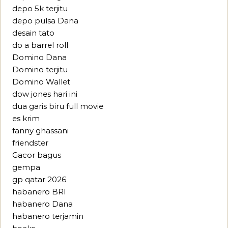
depo 5k terjitu
depo pulsa Dana
desain tato
do a barrel roll
Domino Dana
Domino terjitu
Domino Wallet
dow jones hari ini
dua garis biru full movie
es krim
fanny ghassani
friendster
Gacor bagus
gempa
gp qatar 2026
habanero BRI
habanero Dana
habanero terjamin