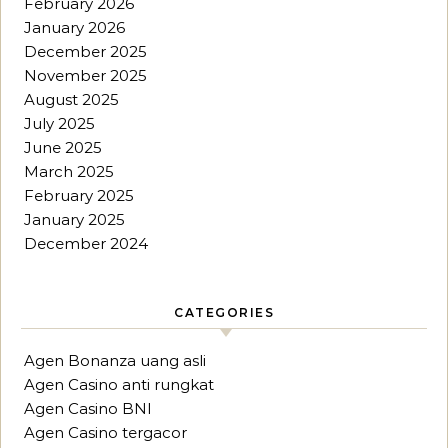
February 2026
January 2026
December 2025
November 2025
August 2025
July 2025
June 2025
March 2025
February 2025
January 2025
December 2024
CATEGORIES
Agen Bonanza uang asli
Agen Casino anti rungkat
Agen Casino BNI
Agen Casino tergacor