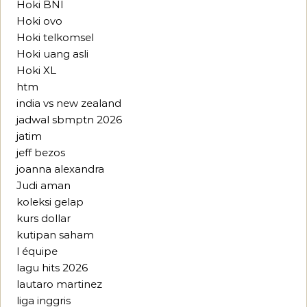
Hoki BNI
Hoki ovo
Hoki telkomsel
Hoki uang asli
Hoki XL
htm
india vs new zealand
jadwal sbmptn 2026
jatim
jeff bezos
joanna alexandra
Judi aman
koleksi gelap
kurs dollar
kutipan saham
l équipe
lagu hits 2026
lautaro martinez
liga inggris