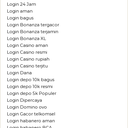
Login 24 Jam
Login aman
Login bagus
Login Bonanza tergacor
Login Bonanza terjamin
Login Bonanza XL
Login Casino aman
Login Casino resmi
Login Casino rupiah
Login Casino terjitu
Login Dana
Login depo 10k bagus
Login depo 10k resmi
Login depo 5k Populer
Login Dipercaya
Login Domino ovo
Login Gacor telkomsel
Login habanero aman
Login habanero BCA