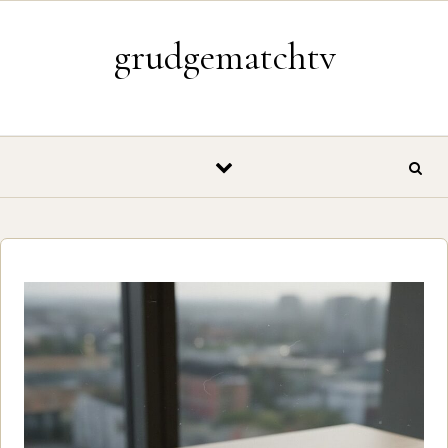
Skip to content
grudgematchtv