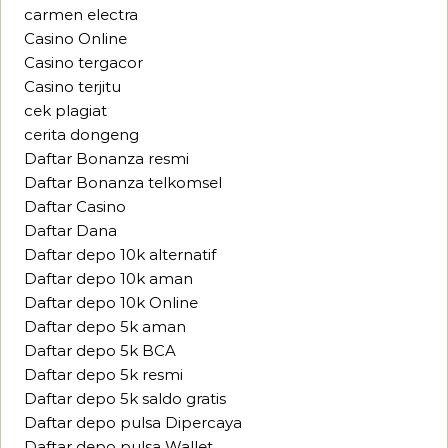
carmen electra
Casino Online
Casino tergacor
Casino terjitu
cek plagiat
cerita dongeng
Daftar Bonanza resmi
Daftar Bonanza telkomsel
Daftar Casino
Daftar Dana
Daftar depo 10k alternatif
Daftar depo 10k aman
Daftar depo 10k Online
Daftar depo 5k aman
Daftar depo 5k BCA
Daftar depo 5k resmi
Daftar depo 5k saldo gratis
Daftar depo pulsa Dipercaya
Daftar depo pulsa Wallet