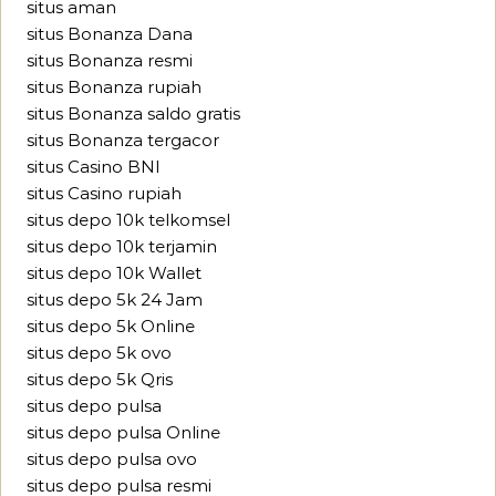
situs aman
situs Bonanza Dana
situs Bonanza resmi
situs Bonanza rupiah
situs Bonanza saldo gratis
situs Bonanza tergacor
situs Casino BNI
situs Casino rupiah
situs depo 10k telkomsel
situs depo 10k terjamin
situs depo 10k Wallet
situs depo 5k 24 Jam
situs depo 5k Online
situs depo 5k ovo
situs depo 5k Qris
situs depo pulsa
situs depo pulsa Online
situs depo pulsa ovo
situs depo pulsa resmi