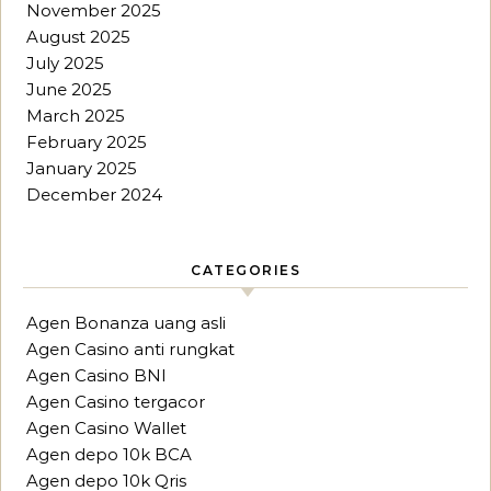
November 2025
August 2025
July 2025
June 2025
March 2025
February 2025
January 2025
December 2024
CATEGORIES
Agen Bonanza uang asli
Agen Casino anti rungkat
Agen Casino BNI
Agen Casino tergacor
Agen Casino Wallet
Agen depo 10k BCA
Agen depo 10k Qris