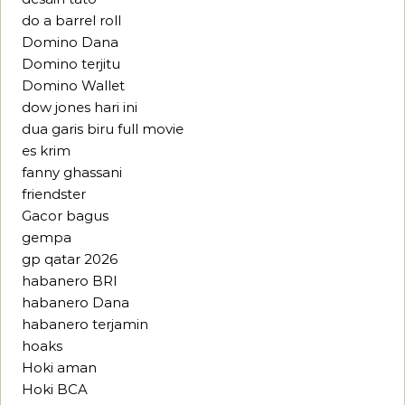
do a barrel roll
Domino Dana
Domino terjitu
Domino Wallet
dow jones hari ini
dua garis biru full movie
es krim
fanny ghassani
friendster
Gacor bagus
gempa
gp qatar 2026
habanero BRI
habanero Dana
habanero terjamin
hoaks
Hoki aman
Hoki BCA