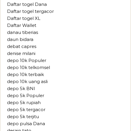
Daftar togel Dana
Daftar togel tergacor
Daftar togel XL
Daftar Wallet
danau tiberias
daun bidara
debat capres
denise milani
depo 10k Populer
depo 10k telkomsel
depo 10k terbaik
depo 10k uang asli
depo 5k BNI
depo 5k Populer
depo 5k rupiah
depo 5k tergacor
depo 5k terjitu
depo pulsa Dana
desain tato