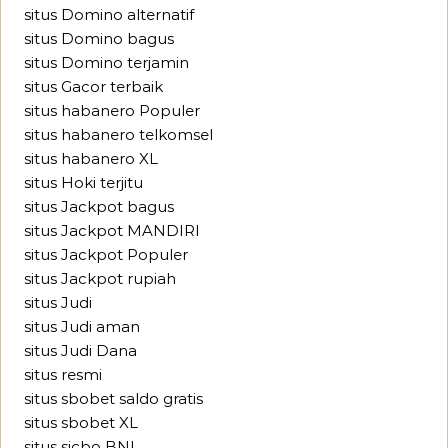
situs Domino alternatif
situs Domino bagus
situs Domino terjamin
situs Gacor terbaik
situs habanero Populer
situs habanero telkomsel
situs habanero XL
situs Hoki terjitu
situs Jackpot bagus
situs Jackpot MANDIRI
situs Jackpot Populer
situs Jackpot rupiah
situs Judi
situs Judi aman
situs Judi Dana
situs resmi
situs sbobet saldo gratis
situs sbobet XL
situs sicbo BNI