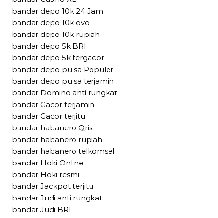
bandar depo 10k 24 Jam
bandar depo 10k ovo
bandar depo 10k rupiah
bandar depo 5k BRI
bandar depo 5k tergacor
bandar depo pulsa Populer
bandar depo pulsa terjamin
bandar Domino anti rungkat
bandar Gacor terjamin
bandar Gacor terjitu
bandar habanero Qris
bandar habanero rupiah
bandar habanero telkomsel
bandar Hoki Online
bandar Hoki resmi
bandar Jackpot terjitu
bandar Judi anti rungkat
bandar Judi BRI