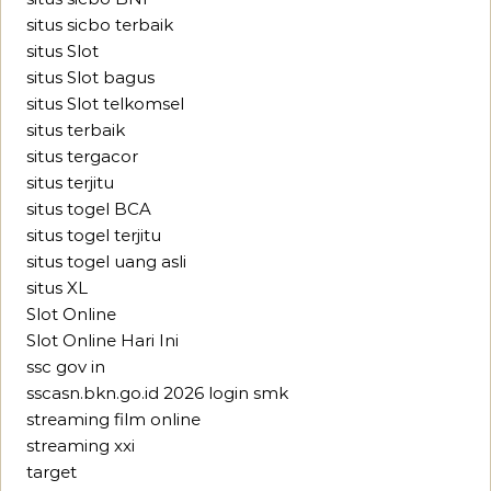
situs sicbo terbaik
situs Slot
situs Slot bagus
situs Slot telkomsel
situs terbaik
situs tergacor
situs terjitu
situs togel BCA
situs togel terjitu
situs togel uang asli
situs XL
Slot Online
Slot Online Hari Ini
ssc gov in
sscasn.bkn.go.id 2026 login smk
streaming film online
streaming xxi
target