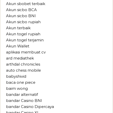
Akun sbobet terbaik
Akun sicbo BCA
Akun sicbo BNI
Akun sicbo rupiah
Akun terbaik
Akun togel rupiah
Akun togel terjamin
Akun Wallet
aplikasi membuat cv
ard mediathek
arthdal chronicles
auto chess mobile
babyshivid
baca one piece
baim wong
bandar alternatif
bandar Casino BNI
bandar Casino Dipercaya
bandar Casino XL