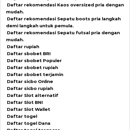
Daftar rekomendasi Kaos oversized pria dengan
mudah.
Daftar rekomendasi Sepatu boots pria langkah
demi langkah untuk pemula.
Daftar rekomendasi Sepatu futsal pria dengan
mudah.
Daftar rupiah
Daftar sbobet BRI
Daftar sbobet Populer
Daftar sbobet rupiah
Daftar sbobet terjamin
Daftar sicbo Online
Daftar sicbo rupiah
Daftar Slot alternatif
Daftar Slot BNI
Daftar Slot Wallet
Daftar togel
Daftar togel Dana