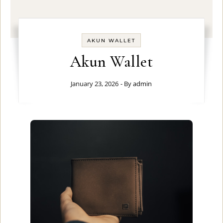
AKUN WALLET
Akun Wallet
January 23, 2026
- By
admin