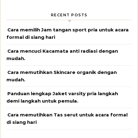
RECENT POSTS
Cara memilih Jam tangan sport pria untuk acara
formal di siang hari
Cara mencuci Kacamata anti radiasi dengan
mudah.
Cara memutihkan Skincare organik dengan
mudah.
Panduan lengkap Jaket varsity pria langkah
demi langkah untuk pemula.
Cara memutihkan Tas serut untuk acara formal
di siang hari