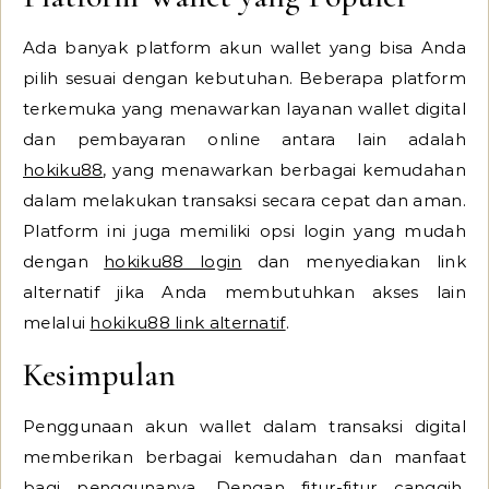
Ada banyak platform akun wallet yang bisa Anda
pilih sesuai dengan kebutuhan. Beberapa platform
terkemuka yang menawarkan layanan wallet digital
dan pembayaran online antara lain adalah
hokiku88
, yang menawarkan berbagai kemudahan
dalam melakukan transaksi secara cepat dan aman.
Platform ini juga memiliki opsi login yang mudah
dengan
hokiku88 login
dan menyediakan link
alternatif jika Anda membutuhkan akses lain
melalui
hokiku88 link alternatif
.
Kesimpulan
Penggunaan akun wallet dalam transaksi digital
memberikan berbagai kemudahan dan manfaat
bagi penggunanya. Dengan fitur-fitur canggih,