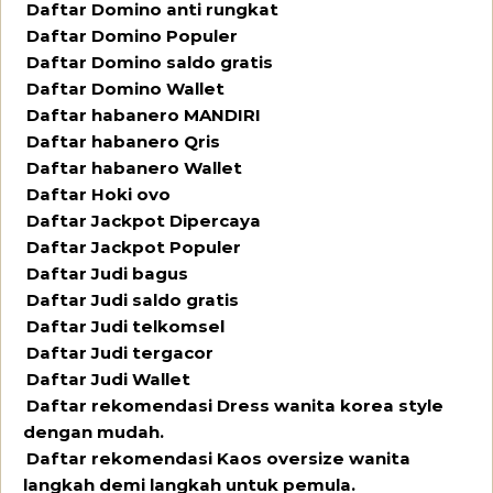
Daftar Domino anti rungkat
Daftar Domino Populer
Daftar Domino saldo gratis
Daftar Domino Wallet
Daftar habanero MANDIRI
Daftar habanero Qris
Daftar habanero Wallet
Daftar Hoki ovo
Daftar Jackpot Dipercaya
Daftar Jackpot Populer
Daftar Judi bagus
Daftar Judi saldo gratis
Daftar Judi telkomsel
Daftar Judi tergacor
Daftar Judi Wallet
Daftar rekomendasi Dress wanita korea style
dengan mudah.
Daftar rekomendasi Kaos oversize wanita
langkah demi langkah untuk pemula.