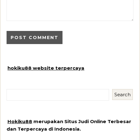
hokiku88 website terpercaya
Search
Hokiku88
merupakan Situs Judi Online Terbesar
dan Terpercaya di Indonesia.