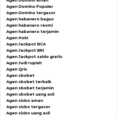
Agen Domino aman
Agen Domino Populer
Agen Domino tergacor
Agen habanero bagus
Agen habanero resmi
Agen habanero terjamin
Agen Hoki
Agen Jackpot BCA
Agen Jackpot BRI
Agen Jackpot saldo gratis
Agen Judi rupiah
Agen Qris
Agen sbobet
Agen sbobet terbaik
Agen sbobet terjamin
Agen sbobet uang asli
Agen sicbo aman
Agen sicbo tergacor
Agen sicbo uang asli