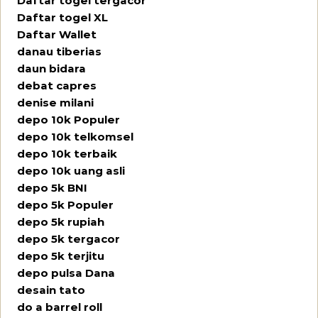
Daftar togel tergacor
Daftar togel XL
Daftar Wallet
danau tiberias
daun bidara
debat capres
denise milani
depo 10k Populer
depo 10k telkomsel
depo 10k terbaik
depo 10k uang asli
depo 5k BNI
depo 5k Populer
depo 5k rupiah
depo 5k tergacor
depo 5k terjitu
depo pulsa Dana
desain tato
do a barrel roll