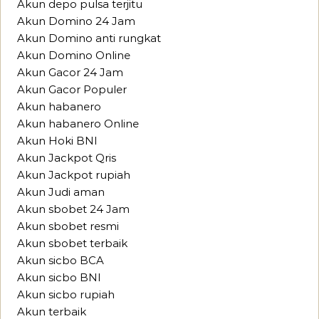
Akun depo pulsa terjitu
Akun Domino 24 Jam
Akun Domino anti rungkat
Akun Domino Online
Akun Gacor 24 Jam
Akun Gacor Populer
Akun habanero
Akun habanero Online
Akun Hoki BNI
Akun Jackpot Qris
Akun Jackpot rupiah
Akun Judi aman
Akun sbobet 24 Jam
Akun sbobet resmi
Akun sbobet terbaik
Akun sicbo BCA
Akun sicbo BNI
Akun sicbo rupiah
Akun terbaik