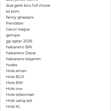
dua garis biru full movie
es krim
fanny ghassani
friendster
Gacor bagus
gempa
gp qatar 2026
habanero BRI
habanero Dana
habanero terjamin
hoaks
Hoki aman
Hoki BCA
Hoki BNI
Hoki ovo
Hoki telkomsel
Hoki uang asli
Hoki XL