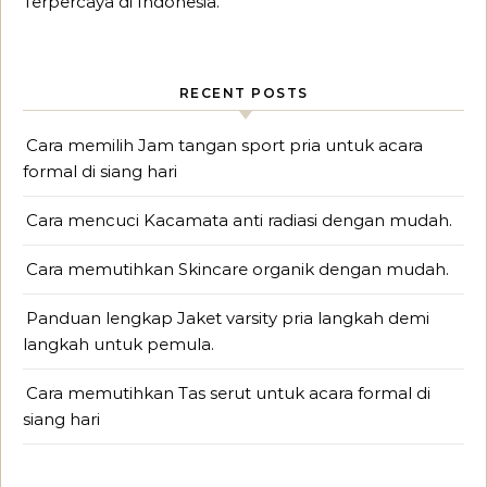
Terpercaya di Indonesia.
RECENT POSTS
Cara memilih Jam tangan sport pria untuk acara
formal di siang hari
Cara mencuci Kacamata anti radiasi dengan mudah.
Cara memutihkan Skincare organik dengan mudah.
Panduan lengkap Jaket varsity pria langkah demi
langkah untuk pemula.
Cara memutihkan Tas serut untuk acara formal di
siang hari