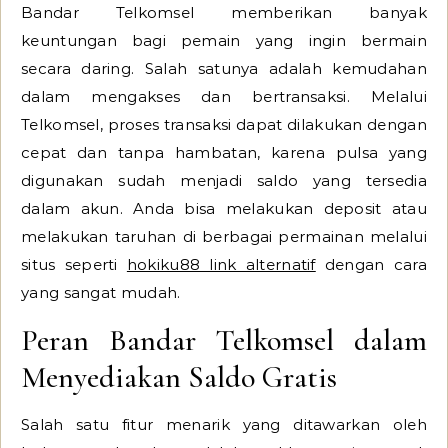
Bandar Telkomsel memberikan banyak
keuntungan bagi pemain yang ingin bermain
secara daring. Salah satunya adalah kemudahan
dalam mengakses dan bertransaksi. Melalui
Telkomsel, proses transaksi dapat dilakukan dengan
cepat dan tanpa hambatan, karena pulsa yang
digunakan sudah menjadi saldo yang tersedia
dalam akun. Anda bisa melakukan deposit atau
melakukan taruhan di berbagai permainan melalui
situs seperti
hokiku88 link alternatif
dengan cara
yang sangat mudah.
Peran Bandar Telkomsel dalam
Menyediakan Saldo Gratis
Salah satu fitur menarik yang ditawarkan oleh