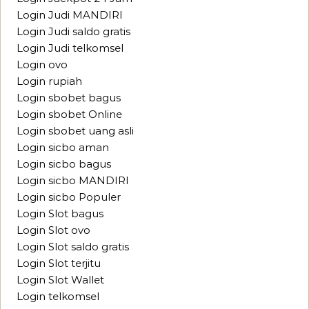
Login Judi MANDIRI
Login Judi saldo gratis
Login Judi telkomsel
Login ovo
Login rupiah
Login sbobet bagus
Login sbobet Online
Login sbobet uang asli
Login sicbo aman
Login sicbo bagus
Login sicbo MANDIRI
Login sicbo Populer
Login Slot bagus
Login Slot ovo
Login Slot saldo gratis
Login Slot terjitu
Login Slot Wallet
Login telkomsel