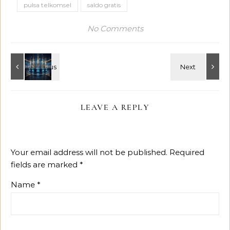
pulsa telkomsel
saldo gratis
No Comments
LEAVE A REPLY
Your email address will not be published.
Required
fields are marked
*
Name
*