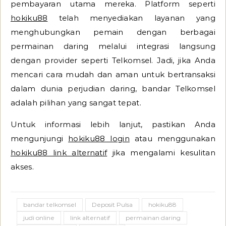
pembayaran utama mereka. Platform seperti
hokiku88
telah menyediakan layanan yang
menghubungkan pemain dengan berbagai
permainan daring melalui integrasi langsung
dengan provider seperti Telkomsel. Jadi, jika Anda
mencari cara mudah dan aman untuk bertransaksi
dalam dunia perjudian daring, bandar Telkomsel
adalah pilihan yang sangat tepat.
Untuk informasi lebih lanjut, pastikan Anda
mengunjungi
hokiku88 login
atau menggunakan
hokiku88 link alternatif
jika mengalami kesulitan
akses.
bandar telkomsel
Deposit Pulsa
hokiku88
judi online
link alternatif
permainan daring