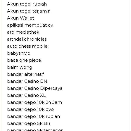
Akun togel rupiah
Akun togel terjamin
Akun Wallet
aplikasi membuat cv
ard mediathek
arthdal chronicles
auto chess mobile
babyshivid
baca one piece
baim wong
bandar alternatif
bandar Casino BNI
bandar Casino Dipercaya
bandar Casino XL
bandar depo 10k 24 Jam
bandar depo 10k ovo
bandar depo 10k rupiah
bandar depo 5k BRI
bandar depo 5k tergacor