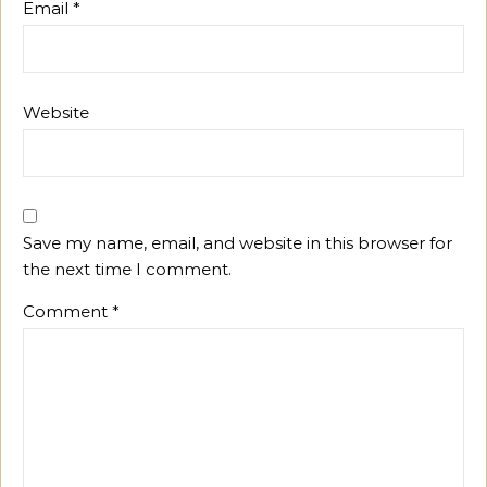
Email
*
Website
Save my name, email, and website in this browser for
the next time I comment.
Comment
*