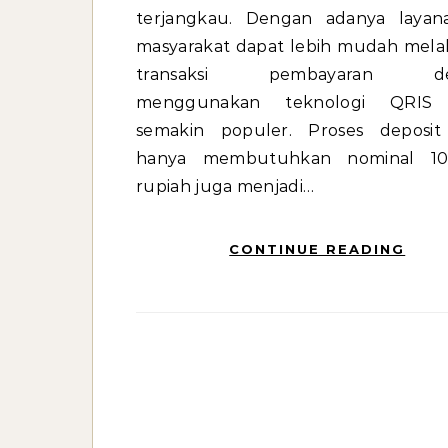
terjangkau. Dengan adanya layana
masyarakat dapat lebih mudah mel
transaksi pembayaran de
menggunakan teknologi QRIS
semakin populer. Proses deposi
hanya membutuhkan nominal 10
rupiah juga menjadi…
CONTINUE READING