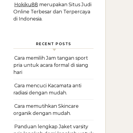
Hokiku88
merupakan Situs Judi
Online Terbesar dan Terpercaya
di Indonesia.
RECENT POSTS
Cara memilih Jam tangan sport
pria untuk acara formal di siang
hari
Cara mencuci Kacamata anti
radiasi dengan mudah.
Cara memutihkan Skincare
organik dengan mudah.
Panduan lengkap Jaket varsity