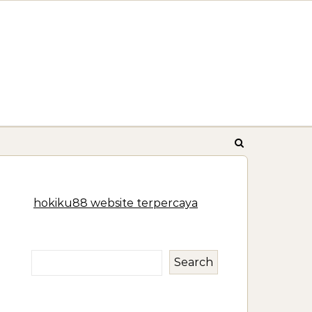
hokiku88 website terpercaya
Search