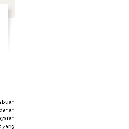
dahan
ayaran
t yang