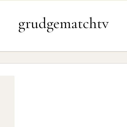
grudgematchtv