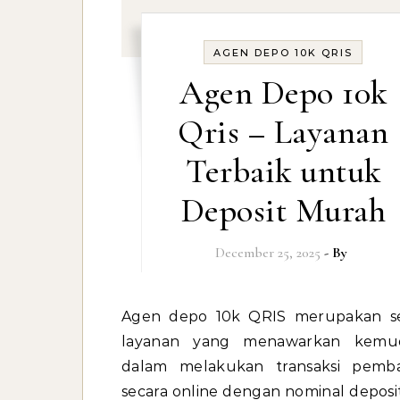
AGEN DEPO 10K QRIS
Agen Depo 10k
Qris – Layanan
Terbaik untuk
Deposit Murah
December 25, 2025
- By
Agen depo 10k QRIS merupakan sebuah
layanan yang menawarkan kemu
dalam melakukan transaksi pemb
secara online dengan nominal deposi