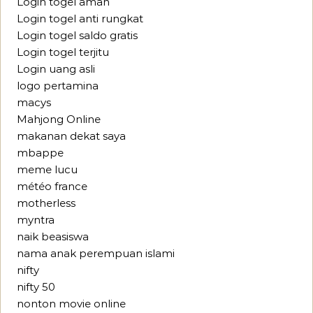
Login togel aman
Login togel anti rungkat
Login togel saldo gratis
Login togel terjitu
Login uang asli
logo pertamina
macys
Mahjong Online
makanan dekat saya
mbappe
meme lucu
météo france
motherless
myntra
naik beasiswa
nama anak perempuan islami
nifty
nifty 50
nonton movie online