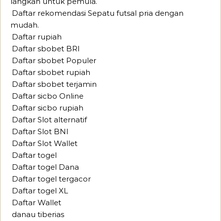
langkah untuk pemula.
Daftar rekomendasi Sepatu futsal pria dengan
mudah.
Daftar rupiah
Daftar sbobet BRI
Daftar sbobet Populer
Daftar sbobet rupiah
Daftar sbobet terjamin
Daftar sicbo Online
Daftar sicbo rupiah
Daftar Slot alternatif
Daftar Slot BNI
Daftar Slot Wallet
Daftar togel
Daftar togel Dana
Daftar togel tergacor
Daftar togel XL
Daftar Wallet
danau tiberias