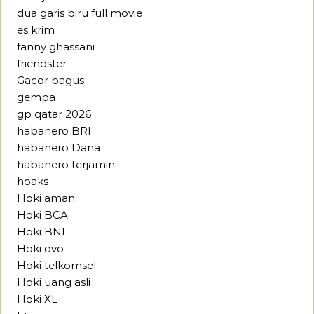
dua garis biru full movie
es krim
fanny ghassani
friendster
Gacor bagus
gempa
gp qatar 2026
habanero BRI
habanero Dana
habanero terjamin
hoaks
Hoki aman
Hoki BCA
Hoki BNI
Hoki ovo
Hoki telkomsel
Hoki uang asli
Hoki XL