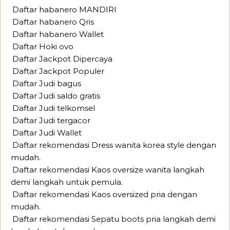
Daftar habanero MANDIRI
Daftar habanero Qris
Daftar habanero Wallet
Daftar Hoki ovo
Daftar Jackpot Dipercaya
Daftar Jackpot Populer
Daftar Judi bagus
Daftar Judi saldo gratis
Daftar Judi telkomsel
Daftar Judi tergacor
Daftar Judi Wallet
Daftar rekomendasi Dress wanita korea style dengan
mudah.
Daftar rekomendasi Kaos oversize wanita langkah
demi langkah untuk pemula.
Daftar rekomendasi Kaos oversized pria dengan
mudah.
Daftar rekomendasi Sepatu boots pria langkah demi