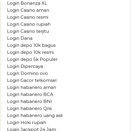
Login Bonanza XL
Login Casino aman
Login Casino resmi
Login Casino rupiah
Login Casino terjitu
Login Dana
Login depo 10k bagus
Login depo 10k resmi
Login depo 5k Populer
Login Dipercaya
Login Domino ovo
Login Gacor telkomsel
Login habanero aman
Login habanero BCA
Login habanero BNI
Login habanero Qris
Login habanero uang asli
Login Hoki rupiah
Login Jackpot 24 Jam