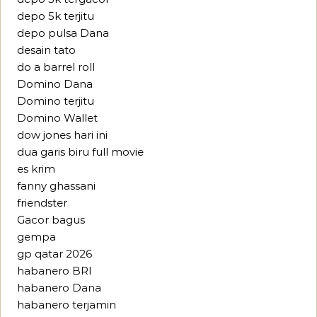
depo 5k terjitu
depo pulsa Dana
desain tato
do a barrel roll
Domino Dana
Domino terjitu
Domino Wallet
dow jones hari ini
dua garis biru full movie
es krim
fanny ghassani
friendster
Gacor bagus
gempa
gp qatar 2026
habanero BRI
habanero Dana
habanero terjamin