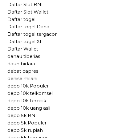
Daftar Slot BNI
Daftar Slot Wallet
Daftar togel
Daftar togel Dana
Daftar togel tergacor
Daftar togel XL
Daftar Wallet
danau tiberias
daun bidara
debat capres
denise milani
depo 10k Populer
depo 10k telkomsel
depo 10k terbaik
depo 10k uang asli
depo 5k BNI
depo 5k Populer
depo 5k rupiah
depo 5k tergacor