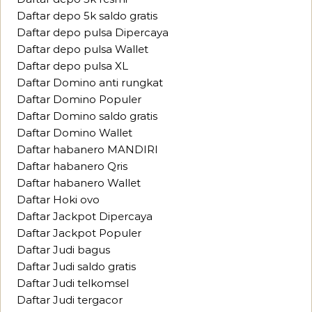
Daftar depo 5k saldo gratis
Daftar depo pulsa Dipercaya
Daftar depo pulsa Wallet
Daftar depo pulsa XL
Daftar Domino anti rungkat
Daftar Domino Populer
Daftar Domino saldo gratis
Daftar Domino Wallet
Daftar habanero MANDIRI
Daftar habanero Qris
Daftar habanero Wallet
Daftar Hoki ovo
Daftar Jackpot Dipercaya
Daftar Jackpot Populer
Daftar Judi bagus
Daftar Judi saldo gratis
Daftar Judi telkomsel
Daftar Judi tergacor