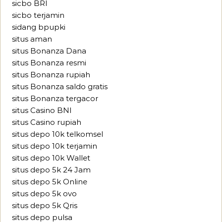
sicbo BRI
sicbo terjamin
sidang bpupki
situs aman
situs Bonanza Dana
situs Bonanza resmi
situs Bonanza rupiah
situs Bonanza saldo gratis
situs Bonanza tergacor
situs Casino BNI
situs Casino rupiah
situs depo 10k telkomsel
situs depo 10k terjamin
situs depo 10k Wallet
situs depo 5k 24 Jam
situs depo 5k Online
situs depo 5k ovo
situs depo 5k Qris
situs depo pulsa