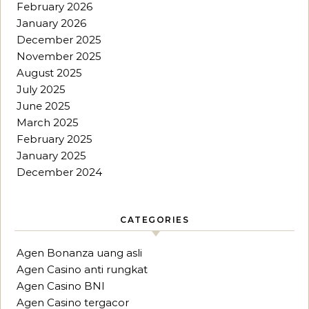
February 2026
January 2026
December 2025
November 2025
August 2025
July 2025
June 2025
March 2025
February 2025
January 2025
December 2024
CATEGORIES
Agen Bonanza uang asli
Agen Casino anti rungkat
Agen Casino BNI
Agen Casino tergacor