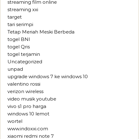
streaming film online
streaming xxi
target
tari serimpi
Tetap Meriah Meski Berbeda
togel BNI
togel Qris
togel terjamin
Uncategorized
unpad
upgrade windows 7 ke windows 10
valentino rossi
verizon wireless
video musik youtube
vivo s1 pro harga
windows 10 lemot
wortel
www.indoxxi.com
xiaomi redmi note 7