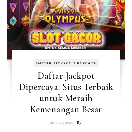
DAFTAR JACKPOT DIPERCAYA
Daftar Jackpot
Dipercaya: Situs Terbaik
untuk Meraih
Kemenangan Besar
June 29, 2025
- By