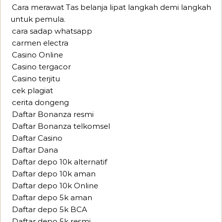
Cara merawat Tas belanja lipat langkah demi langkah
untuk pemula.
cara sadap whatsapp
carmen electra
Casino Online
Casino tergacor
Casino terjitu
cek plagiat
cerita dongeng
Daftar Bonanza resmi
Daftar Bonanza telkomsel
Daftar Casino
Daftar Dana
Daftar depo 10k alternatif
Daftar depo 10k aman
Daftar depo 10k Online
Daftar depo 5k aman
Daftar depo 5k BCA
Daftar depo 5k resmi