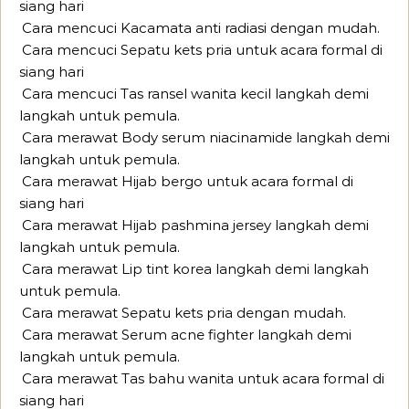
siang hari
Cara mencuci Kacamata anti radiasi dengan mudah.
Cara mencuci Sepatu kets pria untuk acara formal di
siang hari
Cara mencuci Tas ransel wanita kecil langkah demi
langkah untuk pemula.
Cara merawat Body serum niacinamide langkah demi
langkah untuk pemula.
Cara merawat Hijab bergo untuk acara formal di
siang hari
Cara merawat Hijab pashmina jersey langkah demi
langkah untuk pemula.
Cara merawat Lip tint korea langkah demi langkah
untuk pemula.
Cara merawat Sepatu kets pria dengan mudah.
Cara merawat Serum acne fighter langkah demi
langkah untuk pemula.
Cara merawat Tas bahu wanita untuk acara formal di
siang hari