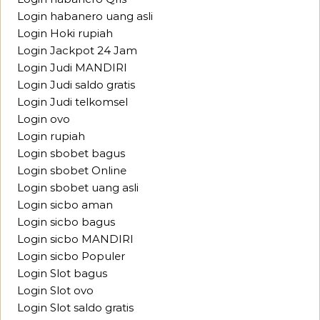
Login habanero uang asli
Login Hoki rupiah
Login Jackpot 24 Jam
Login Judi MANDIRI
Login Judi saldo gratis
Login Judi telkomsel
Login ovo
Login rupiah
Login sbobet bagus
Login sbobet Online
Login sbobet uang asli
Login sicbo aman
Login sicbo bagus
Login sicbo MANDIRI
Login sicbo Populer
Login Slot bagus
Login Slot ovo
Login Slot saldo gratis