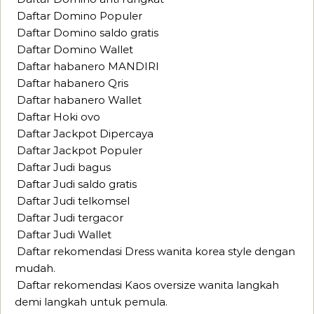
Daftar Domino Populer
Daftar Domino saldo gratis
Daftar Domino Wallet
Daftar habanero MANDIRI
Daftar habanero Qris
Daftar habanero Wallet
Daftar Hoki ovo
Daftar Jackpot Dipercaya
Daftar Jackpot Populer
Daftar Judi bagus
Daftar Judi saldo gratis
Daftar Judi telkomsel
Daftar Judi tergacor
Daftar Judi Wallet
Daftar rekomendasi Dress wanita korea style dengan
mudah.
Daftar rekomendasi Kaos oversize wanita langkah
demi langkah untuk pemula.