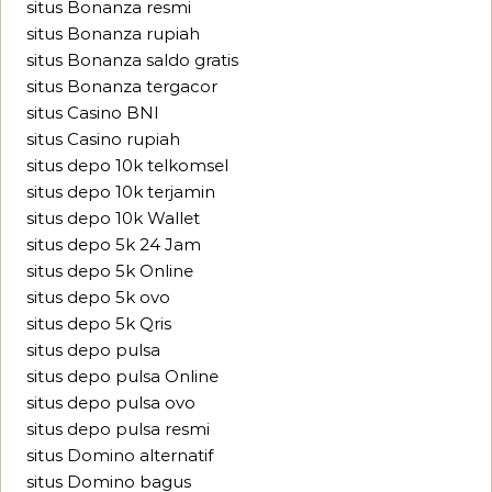
situs Bonanza resmi
situs Bonanza rupiah
situs Bonanza saldo gratis
situs Bonanza tergacor
situs Casino BNI
situs Casino rupiah
situs depo 10k telkomsel
situs depo 10k terjamin
situs depo 10k Wallet
situs depo 5k 24 Jam
situs depo 5k Online
situs depo 5k ovo
situs depo 5k Qris
situs depo pulsa
situs depo pulsa Online
situs depo pulsa ovo
situs depo pulsa resmi
situs Domino alternatif
situs Domino bagus