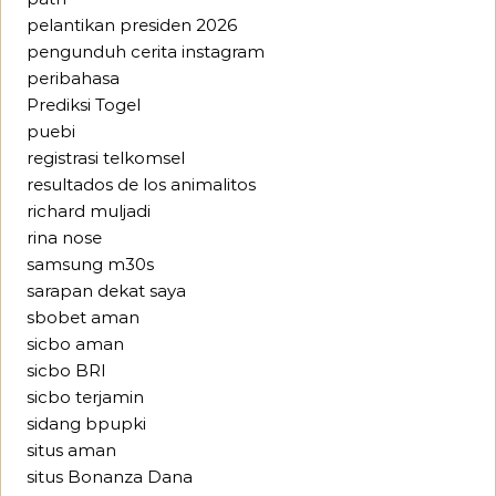
pelantikan presiden 2026
pengunduh cerita instagram
peribahasa
Prediksi Togel
puebi
registrasi telkomsel
resultados de los animalitos
richard muljadi
rina nose
samsung m30s
sarapan dekat saya
sbobet aman
sicbo aman
sicbo BRI
sicbo terjamin
sidang bpupki
situs aman
situs Bonanza Dana