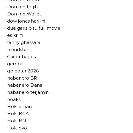
Domino terjitu
Domino Wallet
dow jones hari ini
dua garis biru full movie
es krim
fanny ghassani
friendster
Gacor bagus
gempa
gp qatar 2026
habanero BRI
habanero Dana
habanero terjamin
hoaks
Hoki aman
Hoki BCA
Hoki BNI
Hoki ovo