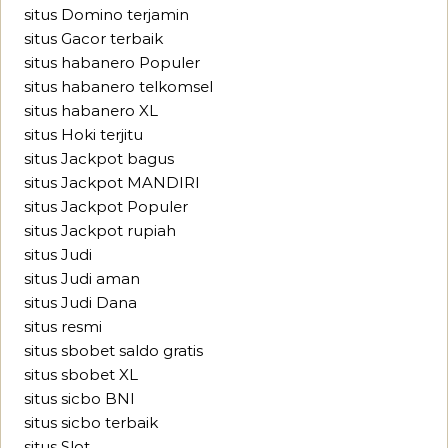
situs Domino terjamin
situs Gacor terbaik
situs habanero Populer
situs habanero telkomsel
situs habanero XL
situs Hoki terjitu
situs Jackpot bagus
situs Jackpot MANDIRI
situs Jackpot Populer
situs Jackpot rupiah
situs Judi
situs Judi aman
situs Judi Dana
situs resmi
situs sbobet saldo gratis
situs sbobet XL
situs sicbo BNI
situs sicbo terbaik
situs Slot