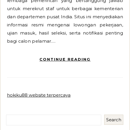
lembaga pemerintah yang bertanggung jawab
untuk merekrut staf untuk berbagai kementerian
dan departemen pusat India. Situs ini menyediakan
informasi resmi mengenai lowongan pekerjaan,
ujian masuk, hasil seleksi, serta notifikasi penting
bagi calon pelamar.…
CONTINUE READING
hokiku88 website terpercaya
Search