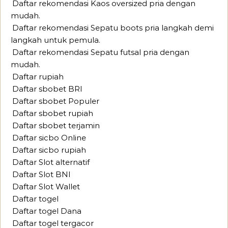
Daftar rekomendasi Kaos oversized pria dengan
mudah.
Daftar rekomendasi Sepatu boots pria langkah demi
langkah untuk pemula.
Daftar rekomendasi Sepatu futsal pria dengan
mudah.
Daftar rupiah
Daftar sbobet BRI
Daftar sbobet Populer
Daftar sbobet rupiah
Daftar sbobet terjamin
Daftar sicbo Online
Daftar sicbo rupiah
Daftar Slot alternatif
Daftar Slot BNI
Daftar Slot Wallet
Daftar togel
Daftar togel Dana
Daftar togel tergacor