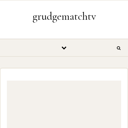
Skip to content
grudgematchtv