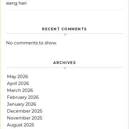
siang hari
RECENT COMMENTS
No comments to show.
ARCHIVES
May 2026
April 2026
March 2026
February 2026
January 2026
December 2025
November 2025
August 2025