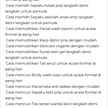
Cara memilih Sepatu futsal pria langkah demi
langkah untuk pemula.
Cara memilih Sepatu sekolah anak smp langkah
demi langkah untuk pemula.
Cara memutihkan Facial wash bpom untuk acara
formal di siang hari
Cara memutihkan Kaos distro pria dengan mudah.
Cara memutihkan Skincare organik dengan mudah.
Cara memutihkan Sunscreen gel langkah demi
langkah untuk pemula.
Cara memutihkan Tas serut untuk acara formal di
siang hari
Cara mencuci Body wash susu untuk acara formal di
siang hari
Cara mencuci Kacamata anti radiasi dengan mudah.
Cara mencuci Sepatu kets pria untuk acara formal di
siang hari
Cara mencuci Tas ransel wanita kecil langkah demi