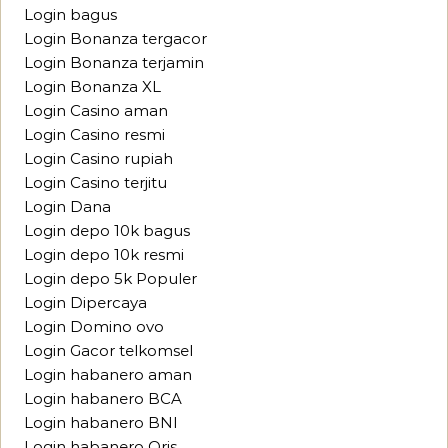
Login bagus
Login Bonanza tergacor
Login Bonanza terjamin
Login Bonanza XL
Login Casino aman
Login Casino resmi
Login Casino rupiah
Login Casino terjitu
Login Dana
Login depo 10k bagus
Login depo 10k resmi
Login depo 5k Populer
Login Dipercaya
Login Domino ovo
Login Gacor telkomsel
Login habanero aman
Login habanero BCA
Login habanero BNI
Login habanero Qris