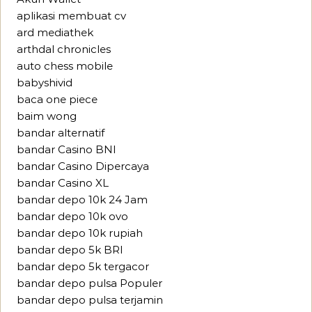
aplikasi membuat cv
ard mediathek
arthdal chronicles
auto chess mobile
babyshivid
baca one piece
baim wong
bandar alternatif
bandar Casino BNI
bandar Casino Dipercaya
bandar Casino XL
bandar depo 10k 24 Jam
bandar depo 10k ovo
bandar depo 10k rupiah
bandar depo 5k BRI
bandar depo 5k tergacor
bandar depo pulsa Populer
bandar depo pulsa terjamin