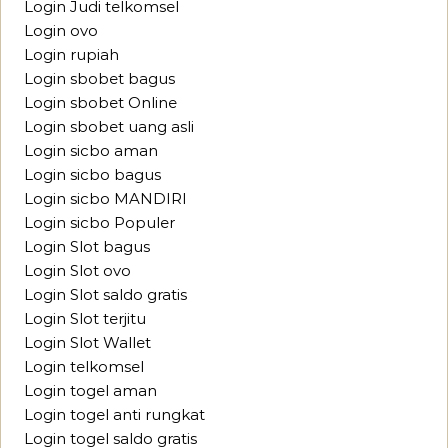
Login Judi telkomsel
Login ovo
Login rupiah
Login sbobet bagus
Login sbobet Online
Login sbobet uang asli
Login sicbo aman
Login sicbo bagus
Login sicbo MANDIRI
Login sicbo Populer
Login Slot bagus
Login Slot ovo
Login Slot saldo gratis
Login Slot terjitu
Login Slot Wallet
Login telkomsel
Login togel aman
Login togel anti rungkat
Login togel saldo gratis