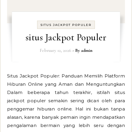
SITUS JACKPOT POPULER
situs Jackpot Populer
February 12, 2026
- By
admin
Situs Jackpot Populer: Panduan Memilih Platform
Hiburan Online yang Aman dan Menguntungkan
Dalam beberapa tahun terakhir, istilah situs
jackpot populer semakin sering dicari oleh para
penggemar hiburan online. Hal ini bukan tanpa
alasan, karena banyak pemain ingin mendapatkan
pengalaman bermain yang lebih seru dengan