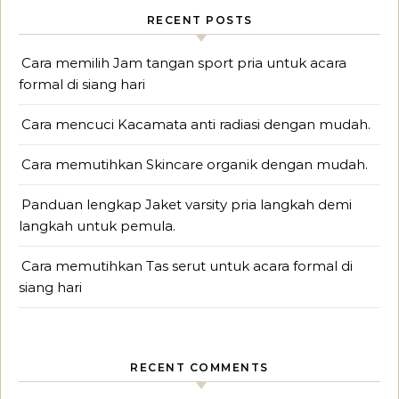
RECENT POSTS
Cara memilih Jam tangan sport pria untuk acara
formal di siang hari
Cara mencuci Kacamata anti radiasi dengan mudah.
Cara memutihkan Skincare organik dengan mudah.
Panduan lengkap Jaket varsity pria langkah demi
langkah untuk pemula.
Cara memutihkan Tas serut untuk acara formal di
siang hari
RECENT COMMENTS