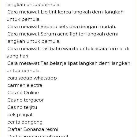
langkah untuk pemula.
Cara merawat Lip tint korea langkah demi langkah
untuk pemula.
Cara merawat Sepatu kets pria dengan mudah.
Cara merawat Serum acne fighter langkah demi
langkah untuk pemula.
Cara merawat Tas bahu wanita untuk acara formal di
siang hari
Cara merawat Tas belanja lipat langkah demi langkah
untuk pemula.
cara sadap whatsapp
carmen electra
Casino Online
Casino tergacor
Casino terjitu
cek plagiat
cerita dongeng
Daftar Bonanza resmi
Daftar Bonanza telkomsel