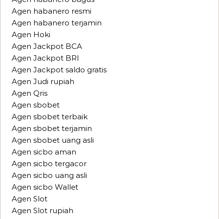
Agen habanero resmi
Agen habanero terjamin
Agen Hoki
Agen Jackpot BCA
Agen Jackpot BRI
Agen Jackpot saldo gratis
Agen Judi rupiah
Agen Qris
Agen sbobet
Agen sbobet terbaik
Agen sbobet terjamin
Agen sbobet uang asli
Agen sicbo aman
Agen sicbo tergacor
Agen sicbo uang asli
Agen sicbo Wallet
Agen Slot
Agen Slot rupiah