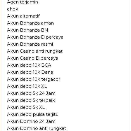
Agen terjamin
ahok
Akun alternatif
Akun Bonanza aman
Akun Bonanza BNI
Akun Bonanza Dipercaya
Akun Bonanza resmi
Akun Casino anti rungkat
Akun Casino Dipercaya
Akun depo 10k BCA
Akun depo 10k Dana
Akun depo 10k tergacor
Akun depo 10k XL
Akun depo 5k 24 Jam
Akun depo 5k terbaik
Akun depo 5k XL
Akun depo pulsa terjitu
Akun Domino 24 Jam
Akun Domino anti rungkat