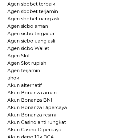
Agen sbobet terbaik
Agen sbobet terjamin
Agen sbobet uang asli
Agen sicbo aman
Agen sicbo tergacor
Agen sicbo uang asli
Agen sicbo Wallet
Agen Slot
Agen Slot rupiah
Agen terjamin
ahok
Akun alternatif
Akun Bonanza aman
Akun Bonanza BNI
Akun Bonanza Dipercaya
Akun Bonanza resmi
Akun Casino anti rungkat
Akun Casino Dipercaya
Akun depo 10k BCA