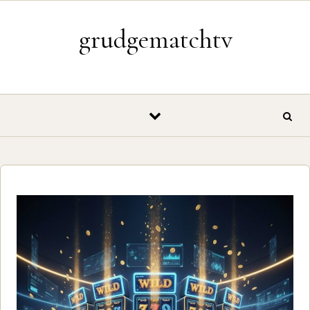
Skip to content
grudgematchtv