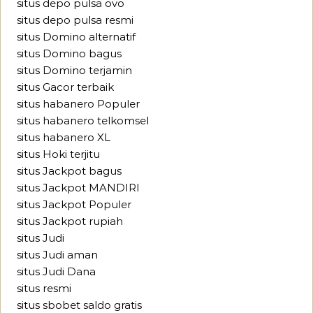
situs depo pulsa ovo
situs depo pulsa resmi
situs Domino alternatif
situs Domino bagus
situs Domino terjamin
situs Gacor terbaik
situs habanero Populer
situs habanero telkomsel
situs habanero XL
situs Hoki terjitu
situs Jackpot bagus
situs Jackpot MANDIRI
situs Jackpot Populer
situs Jackpot rupiah
situs Judi
situs Judi aman
situs Judi Dana
situs resmi
situs sbobet saldo gratis