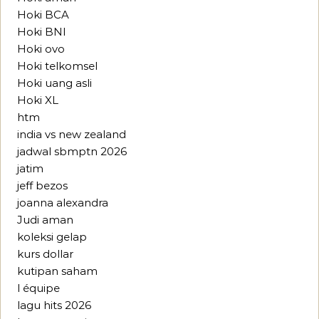
Hoki BCA
Hoki BNI
Hoki ovo
Hoki telkomsel
Hoki uang asli
Hoki XL
htm
india vs new zealand
jadwal sbmptn 2026
jatim
jeff bezos
joanna alexandra
Judi aman
koleksi gelap
kurs dollar
kutipan saham
l équipe
lagu hits 2026