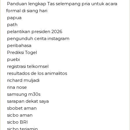
Panduan lengkap Tas selempang pria untuk acara
formal di siang hari
papua
path
pelantikan presiden 2026
pengunduh cerita instagram
peribahasa
Prediksi Togel
puebi
registrasi telkomsel
resultados de los animalitos
richard muljadi
rina nose
samsung m30s
sarapan dekat saya
sbobet aman
sicbo aman
sicbo BRI
sicbo terjamin