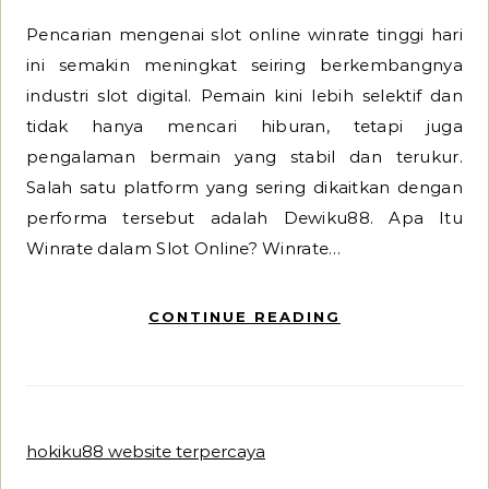
Pencarian mengenai slot online winrate tinggi hari
ini semakin meningkat seiring berkembangnya
industri slot digital. Pemain kini lebih selektif dan
tidak hanya mencari hiburan, tetapi juga
pengalaman bermain yang stabil dan terukur.
Salah satu platform yang sering dikaitkan dengan
performa tersebut adalah Dewiku88. Apa Itu
Winrate dalam Slot Online? Winrate…
CONTINUE READING
hokiku88 website terpercaya