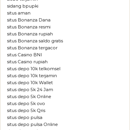
sidang bpupki
situs aman
situs Bonanza Dana
situs Bonanza resmi
situs Bonanza rupiah
situs Bonanza saldo gratis
situs Bonanza tergacor
situs Casino BNI
situs Casino rupiah
situs depo 10k telkomsel
situs depo 10k terjamin
situs depo 10k Wallet
situs depo 5k 24 Jam
situs depo 5k Online
situs depo 5k ovo
situs depo 5k Qris
situs depo pulsa
situs depo pulsa Online