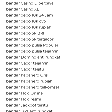
bandar Casino Dipercaya
bandar Casino XL
bandar depo 10k 24 Jam
bandar depo 10k ovo
bandar depo 10k rupiah
bandar depo 5k BRI
bandar depo 5k tergacor
bandar depo pulsa Populer
bandar depo pulsa terjamin
bandar Domino anti rungkat
bandar Gacor terjamin
bandar Gacor terjitu
bandar habanero Qris
bandar habanero rupiah
bandar habanero telkomsel
bandar Hoki Online
bandar Hoki resmi
bandar Jackpot terjitu
bandar Judi anti rungkat