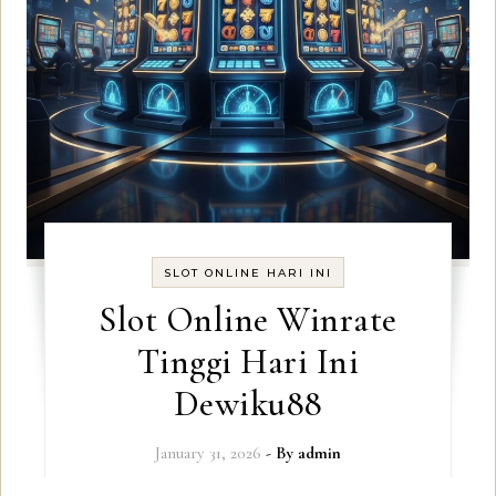
SLOT ONLINE HARI INI
Slot Online Winrate
Tinggi Hari Ini
Dewiku88
January 31, 2026
- By
admin