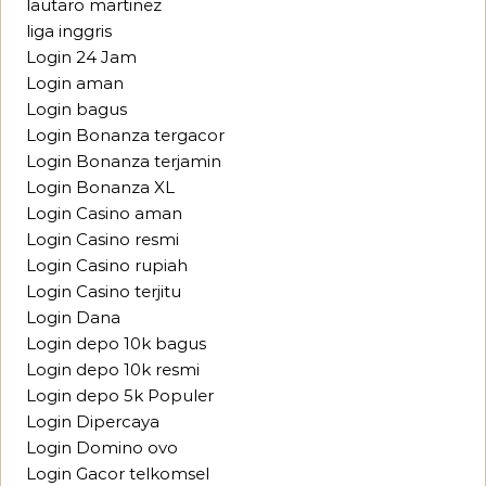
lautaro martinez
liga inggris
Login 24 Jam
Login aman
Login bagus
Login Bonanza tergacor
Login Bonanza terjamin
Login Bonanza XL
Login Casino aman
Login Casino resmi
Login Casino rupiah
Login Casino terjitu
Login Dana
Login depo 10k bagus
Login depo 10k resmi
Login depo 5k Populer
Login Dipercaya
Login Domino ovo
Login Gacor telkomsel