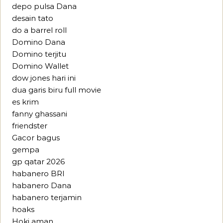
depo pulsa Dana
desain tato
do a barrel roll
Domino Dana
Domino terjitu
Domino Wallet
dow jones hari ini
dua garis biru full movie
es krim
fanny ghassani
friendster
Gacor bagus
gempa
gp qatar 2026
habanero BRI
habanero Dana
habanero terjamin
hoaks
Hoki aman