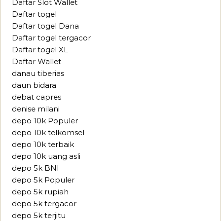
Daftar Slot Wallet
Daftar togel
Daftar togel Dana
Daftar togel tergacor
Daftar togel XL
Daftar Wallet
danau tiberias
daun bidara
debat capres
denise milani
depo 10k Populer
depo 10k telkomsel
depo 10k terbaik
depo 10k uang asli
depo 5k BNI
depo 5k Populer
depo 5k rupiah
depo 5k tergacor
depo 5k terjitu