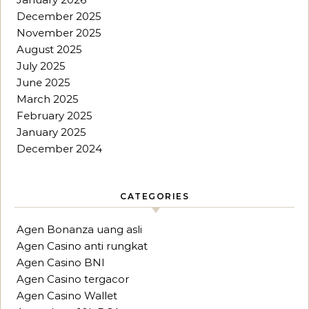
December 2025
November 2025
August 2025
July 2025
June 2025
March 2025
February 2025
January 2025
December 2024
CATEGORIES
Agen Bonanza uang asli
Agen Casino anti rungkat
Agen Casino BNI
Agen Casino tergacor
Agen Casino Wallet