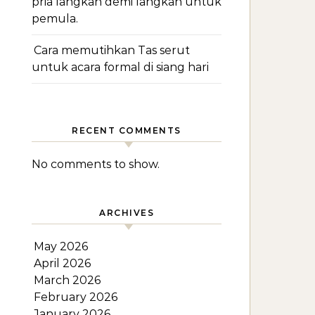
pria langkah demi langkah untuk
pemula.
Cara memutihkan Tas serut
untuk acara formal di siang hari
RECENT COMMENTS
No comments to show.
ARCHIVES
May 2026
April 2026
March 2026
February 2026
January 2026