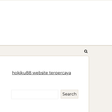
hokiku88 website terpercaya
Search