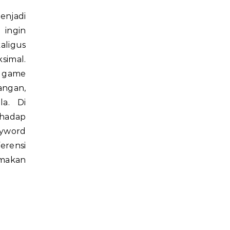
ingin
ligus
mal.
 game
angan,
a. Di
hadap
yword
erensi
makan