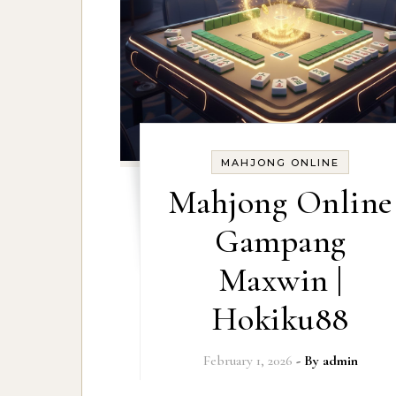
MAHJONG ONLINE
Mahjong Online
Gampang
Maxwin |
Hokiku88
February 1, 2026
- By
admin