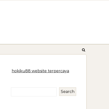
hokiku88 website terpercaya
Search