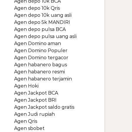
Agen depo 10k BCA
Agen depo 10k Qris
Agen depo 10k uang asli
Agen depo 5k MANDIRI
Agen depo pulsa BCA
Agen depo pulsa uang asli
Agen Domino aman
Agen Domino Populer
Agen Domino tergacor
Agen habanero bagus
Agen habanero resmi
Agen habanero terjamin
Agen Hoki
Agen Jackpot BCA
Agen Jackpot BRI
Agen Jackpot saldo gratis
Agen Judi rupiah
Agen Qris
Agen sbobet