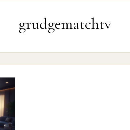
grudgematchtv