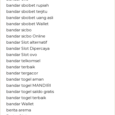
bandar sbobet rupiah
bandar sbobet terjitu
bandar sbobet uang asli
bandar sbobet Wallet
bandar sicbo
bandar sicbo Online
bandar Slot alternatif
bandar Slot Dipercaya
bandar Slot ovo
bandar telkomsel
bandar terbaik
bandar tergacor
bandar togel aman
bandar togel MANDIRI
bandar togel saldo gratis
bandar togel terbaik
bandar Wallet
berita arema