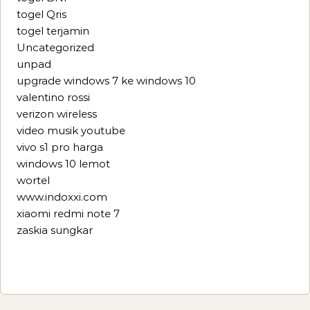
togel Qris
togel terjamin
Uncategorized
unpad
upgrade windows 7 ke windows 10
valentino rossi
verizon wireless
video musik youtube
vivo s1 pro harga
windows 10 lemot
wortel
www.indoxxi.com
xiaomi redmi note 7
zaskia sungkar