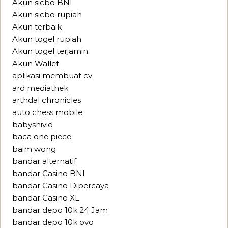
Akun sicbo BNI
Akun sicbo rupiah
Akun terbaik
Akun togel rupiah
Akun togel terjamin
Akun Wallet
aplikasi membuat cv
ard mediathek
arthdal chronicles
auto chess mobile
babyshivid
baca one piece
baim wong
bandar alternatif
bandar Casino BNI
bandar Casino Dipercaya
bandar Casino XL
bandar depo 10k 24 Jam
bandar depo 10k ovo