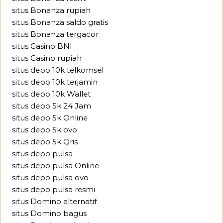
situs Bonanza rupiah
situs Bonanza saldo gratis
situs Bonanza tergacor
situs Casino BNI
situs Casino rupiah
situs depo 10k telkomsel
situs depo 10k terjamin
situs depo 10k Wallet
situs depo 5k 24 Jam
situs depo 5k Online
situs depo 5k ovo
situs depo 5k Qris
situs depo pulsa
situs depo pulsa Online
situs depo pulsa ovo
situs depo pulsa resmi
situs Domino alternatif
situs Domino bagus