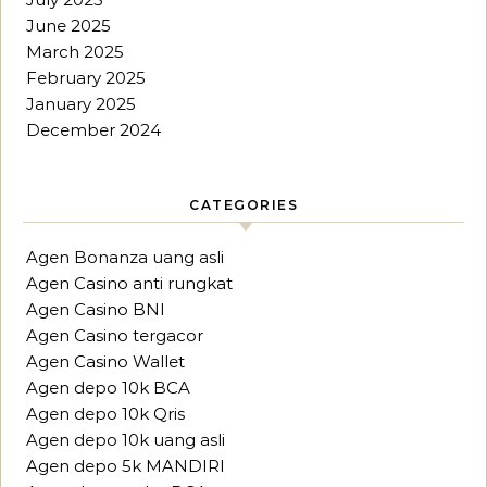
June 2025
March 2025
February 2025
January 2025
December 2024
CATEGORIES
Agen Bonanza uang asli
Agen Casino anti rungkat
Agen Casino BNI
Agen Casino tergacor
Agen Casino Wallet
Agen depo 10k BCA
Agen depo 10k Qris
Agen depo 10k uang asli
Agen depo 5k MANDIRI