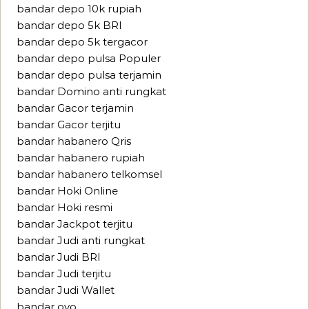
bandar depo 10k rupiah
bandar depo 5k BRI
bandar depo 5k tergacor
bandar depo pulsa Populer
bandar depo pulsa terjamin
bandar Domino anti rungkat
bandar Gacor terjamin
bandar Gacor terjitu
bandar habanero Qris
bandar habanero rupiah
bandar habanero telkomsel
bandar Hoki Online
bandar Hoki resmi
bandar Jackpot terjitu
bandar Judi anti rungkat
bandar Judi BRI
bandar Judi terjitu
bandar Judi Wallet
bandar ovo