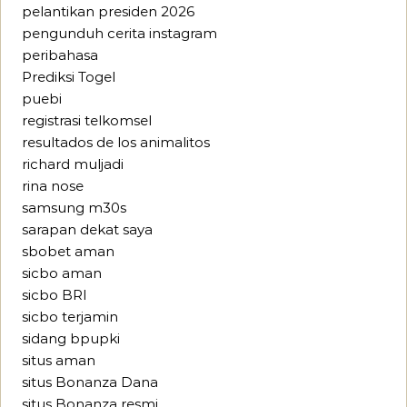
pelantikan presiden 2026
pengunduh cerita instagram
peribahasa
Prediksi Togel
puebi
registrasi telkomsel
resultados de los animalitos
richard muljadi
rina nose
samsung m30s
sarapan dekat saya
sbobet aman
sicbo aman
sicbo BRI
sicbo terjamin
sidang bpupki
situs aman
situs Bonanza Dana
situs Bonanza resmi