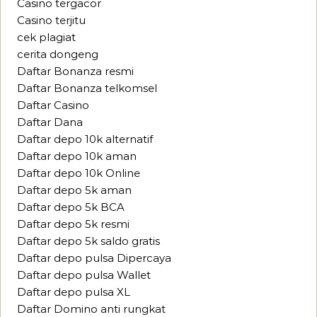
Casino tergacor
Casino terjitu
cek plagiat
cerita dongeng
Daftar Bonanza resmi
Daftar Bonanza telkomsel
Daftar Casino
Daftar Dana
Daftar depo 10k alternatif
Daftar depo 10k aman
Daftar depo 10k Online
Daftar depo 5k aman
Daftar depo 5k BCA
Daftar depo 5k resmi
Daftar depo 5k saldo gratis
Daftar depo pulsa Dipercaya
Daftar depo pulsa Wallet
Daftar depo pulsa XL
Daftar Domino anti rungkat