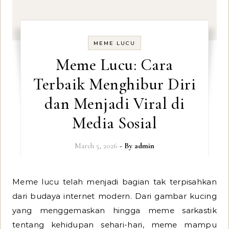
MEME LUCU
Meme Lucu: Cara
Terbaik Menghibur Diri
dan Menjadi Viral di
Media Sosial
March 5, 2026
- By
admin
Meme lucu telah menjadi bagian tak terpisahkan
dari budaya internet modern. Dari gambar kucing
yang menggemaskan hingga meme sarkastik
tentang kehidupan sehari-hari, meme mampu