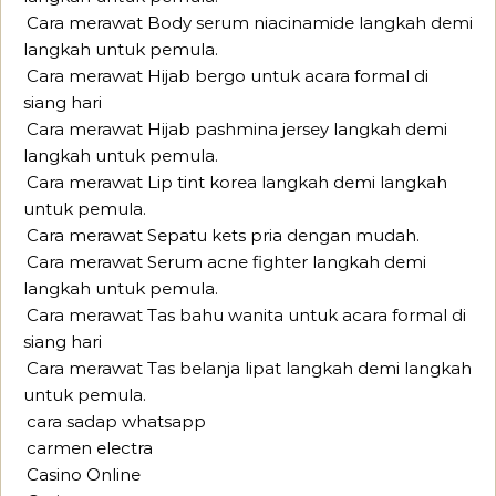
Cara merawat Body serum niacinamide langkah demi
langkah untuk pemula.
Cara merawat Hijab bergo untuk acara formal di
siang hari
Cara merawat Hijab pashmina jersey langkah demi
langkah untuk pemula.
Cara merawat Lip tint korea langkah demi langkah
untuk pemula.
Cara merawat Sepatu kets pria dengan mudah.
Cara merawat Serum acne fighter langkah demi
langkah untuk pemula.
Cara merawat Tas bahu wanita untuk acara formal di
siang hari
Cara merawat Tas belanja lipat langkah demi langkah
untuk pemula.
cara sadap whatsapp
carmen electra
Casino Online