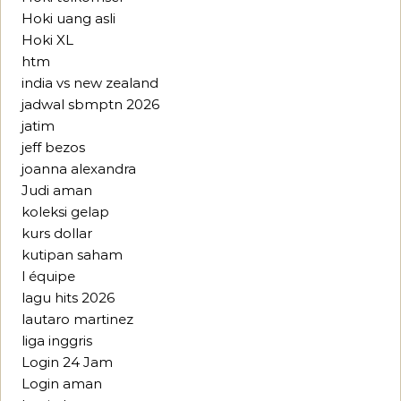
Hoki uang asli
Hoki XL
htm
india vs new zealand
jadwal sbmptn 2026
jatim
jeff bezos
joanna alexandra
Judi aman
koleksi gelap
kurs dollar
kutipan saham
l équipe
lagu hits 2026
lautaro martinez
liga inggris
Login 24 Jam
Login aman