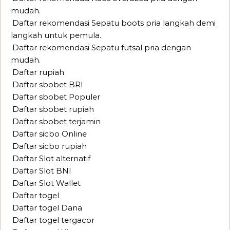
mudah.
Daftar rekomendasi Sepatu boots pria langkah demi
langkah untuk pemula.
Daftar rekomendasi Sepatu futsal pria dengan
mudah.
Daftar rupiah
Daftar sbobet BRI
Daftar sbobet Populer
Daftar sbobet rupiah
Daftar sbobet terjamin
Daftar sicbo Online
Daftar sicbo rupiah
Daftar Slot alternatif
Daftar Slot BNI
Daftar Slot Wallet
Daftar togel
Daftar togel Dana
Daftar togel tergacor