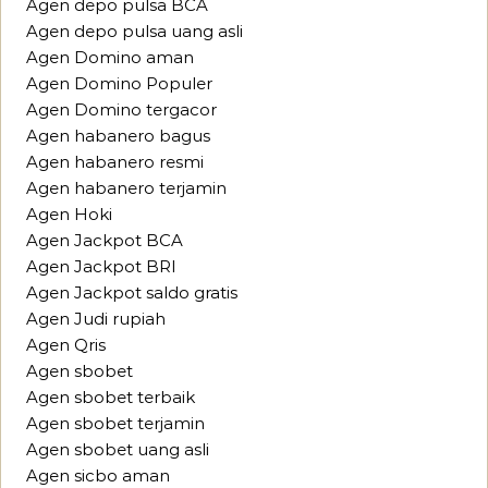
Agen depo pulsa BCA
Agen depo pulsa uang asli
Agen Domino aman
Agen Domino Populer
Agen Domino tergacor
Agen habanero bagus
Agen habanero resmi
Agen habanero terjamin
Agen Hoki
Agen Jackpot BCA
Agen Jackpot BRI
Agen Jackpot saldo gratis
Agen Judi rupiah
Agen Qris
Agen sbobet
Agen sbobet terbaik
Agen sbobet terjamin
Agen sbobet uang asli
Agen sicbo aman