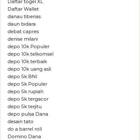
Daftar togel XL
Daftar Wallet
danau tiberias
daun bidara
debat capres
denise milani
depo 10k Populer
depo 10k telkomsel
depo 10k terbaik
depo 10k uang asli
depo 5k BNI
depo 5k Populer
depo 5k rupiah
depo 5k tergacor
depo 5k terjitu
depo pulsa Dana
desain tato
do a barrel roll
Domino Dana