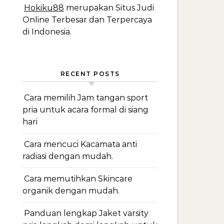
Hokiku88
merupakan Situs Judi
Online Terbesar dan Terpercaya
di Indonesia.
RECENT POSTS
Cara memilih Jam tangan sport
pria untuk acara formal di siang
hari
Cara mencuci Kacamata anti
radiasi dengan mudah.
Cara memutihkan Skincare
organik dengan mudah.
Panduan lengkap Jaket varsity