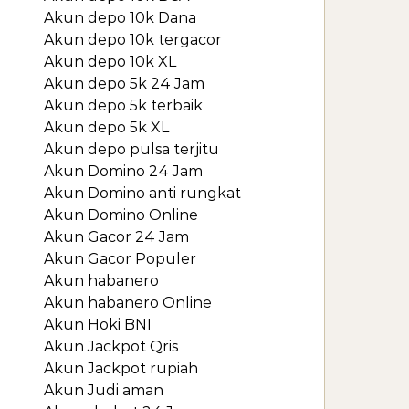
Akun depo 10k Dana
Akun depo 10k tergacor
Akun depo 10k XL
Akun depo 5k 24 Jam
Akun depo 5k terbaik
Akun depo 5k XL
Akun depo pulsa terjitu
Akun Domino 24 Jam
Akun Domino anti rungkat
Akun Domino Online
Akun Gacor 24 Jam
Akun Gacor Populer
Akun habanero
Akun habanero Online
Akun Hoki BNI
Akun Jackpot Qris
Akun Jackpot rupiah
Akun Judi aman