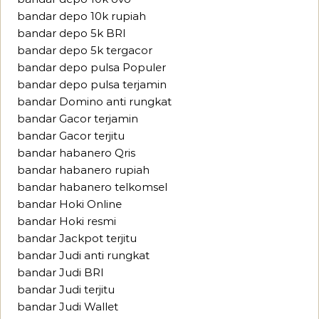
bandar depo 10k rupiah
bandar depo 5k BRI
bandar depo 5k tergacor
bandar depo pulsa Populer
bandar depo pulsa terjamin
bandar Domino anti rungkat
bandar Gacor terjamin
bandar Gacor terjitu
bandar habanero Qris
bandar habanero rupiah
bandar habanero telkomsel
bandar Hoki Online
bandar Hoki resmi
bandar Jackpot terjitu
bandar Judi anti rungkat
bandar Judi BRI
bandar Judi terjitu
bandar Judi Wallet