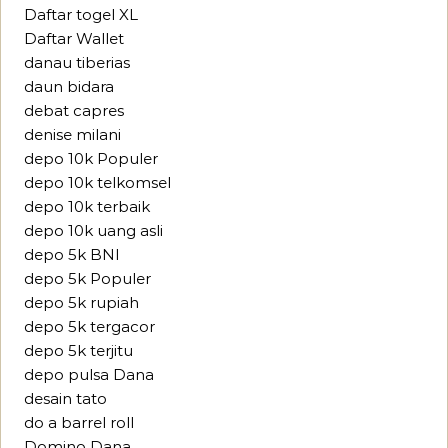
Daftar togel XL
Daftar Wallet
danau tiberias
daun bidara
debat capres
denise milani
depo 10k Populer
depo 10k telkomsel
depo 10k terbaik
depo 10k uang asli
depo 5k BNI
depo 5k Populer
depo 5k rupiah
depo 5k tergacor
depo 5k terjitu
depo pulsa Dana
desain tato
do a barrel roll
Domino Dana