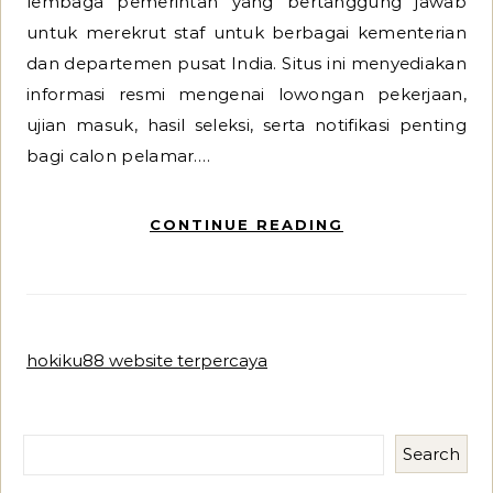
lembaga pemerintah yang bertanggung jawab
untuk merekrut staf untuk berbagai kementerian
dan departemen pusat India. Situs ini menyediakan
informasi resmi mengenai lowongan pekerjaan,
ujian masuk, hasil seleksi, serta notifikasi penting
bagi calon pelamar.…
CONTINUE READING
hokiku88 website terpercaya
Search