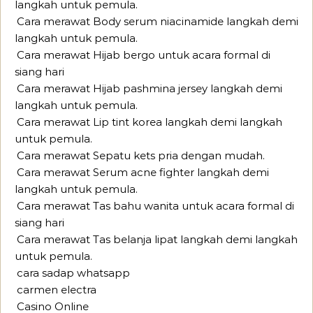
langkah untuk pemula.
Cara merawat Body serum niacinamide langkah demi
langkah untuk pemula.
Cara merawat Hijab bergo untuk acara formal di
siang hari
Cara merawat Hijab pashmina jersey langkah demi
langkah untuk pemula.
Cara merawat Lip tint korea langkah demi langkah
untuk pemula.
Cara merawat Sepatu kets pria dengan mudah.
Cara merawat Serum acne fighter langkah demi
langkah untuk pemula.
Cara merawat Tas bahu wanita untuk acara formal di
siang hari
Cara merawat Tas belanja lipat langkah demi langkah
untuk pemula.
cara sadap whatsapp
carmen electra
Casino Online