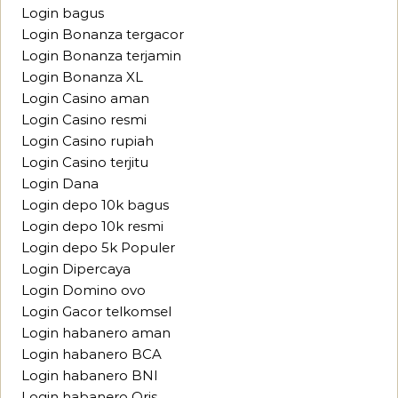
Login bagus
Login Bonanza tergacor
Login Bonanza terjamin
Login Bonanza XL
Login Casino aman
Login Casino resmi
Login Casino rupiah
Login Casino terjitu
Login Dana
Login depo 10k bagus
Login depo 10k resmi
Login depo 5k Populer
Login Dipercaya
Login Domino ovo
Login Gacor telkomsel
Login habanero aman
Login habanero BCA
Login habanero BNI
Login habanero Qris