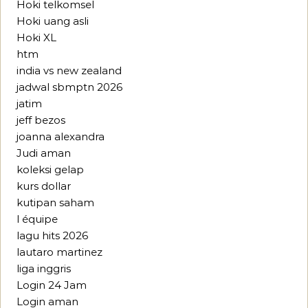
Hoki telkomsel
Hoki uang asli
Hoki XL
htm
india vs new zealand
jadwal sbmptn 2026
jatim
jeff bezos
joanna alexandra
Judi aman
koleksi gelap
kurs dollar
kutipan saham
l équipe
lagu hits 2026
lautaro martinez
liga inggris
Login 24 Jam
Login aman