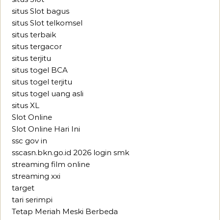
situs Slot bagus
situs Slot telkomsel
situs terbaik
situs tergacor
situs terjitu
situs togel BCA
situs togel terjitu
situs togel uang asli
situs XL
Slot Online
Slot Online Hari Ini
ssc gov in
sscasn.bkn.go.id 2026 login smk
streaming film online
streaming xxi
target
tari serimpi
Tetap Meriah Meski Berbeda