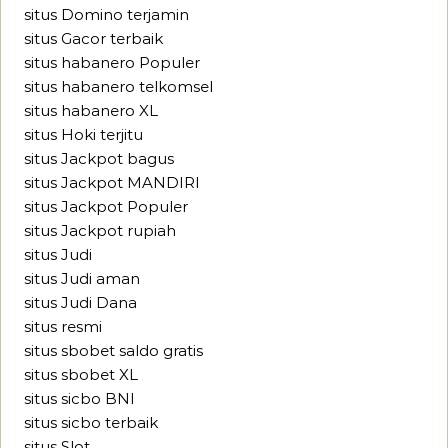
situs Domino terjamin
situs Gacor terbaik
situs habanero Populer
situs habanero telkomsel
situs habanero XL
situs Hoki terjitu
situs Jackpot bagus
situs Jackpot MANDIRI
situs Jackpot Populer
situs Jackpot rupiah
situs Judi
situs Judi aman
situs Judi Dana
situs resmi
situs sbobet saldo gratis
situs sbobet XL
situs sicbo BNI
situs sicbo terbaik
situs Slot