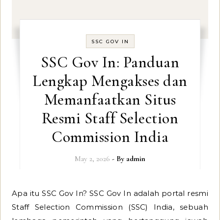
SSC GOV IN
SSC Gov In: Panduan
Lengkap Mengakses dan
Memanfaatkan Situs
Resmi Staff Selection
Commission India
May 2, 2026
- By
admin
Apa itu SSC Gov In? SSC Gov In adalah portal resmi
Staff Selection Commission (SSC) India, sebuah