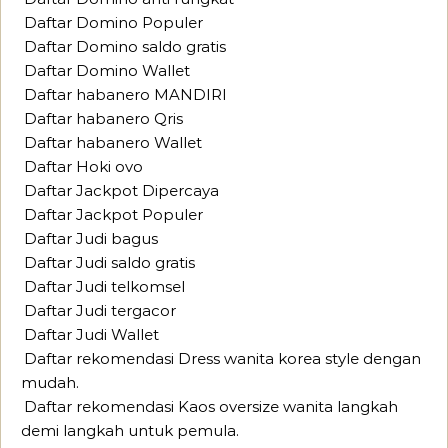
Daftar Domino Populer
Daftar Domino saldo gratis
Daftar Domino Wallet
Daftar habanero MANDIRI
Daftar habanero Qris
Daftar habanero Wallet
Daftar Hoki ovo
Daftar Jackpot Dipercaya
Daftar Jackpot Populer
Daftar Judi bagus
Daftar Judi saldo gratis
Daftar Judi telkomsel
Daftar Judi tergacor
Daftar Judi Wallet
Daftar rekomendasi Dress wanita korea style dengan
mudah.
Daftar rekomendasi Kaos oversize wanita langkah
demi langkah untuk pemula.