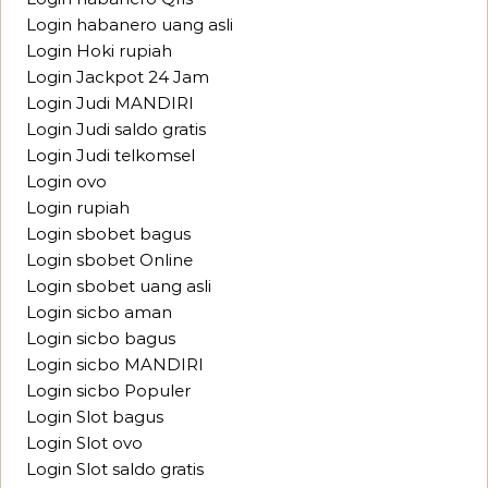
Login habanero uang asli
Login Hoki rupiah
Login Jackpot 24 Jam
Login Judi MANDIRI
Login Judi saldo gratis
Login Judi telkomsel
Login ovo
Login rupiah
Login sbobet bagus
Login sbobet Online
Login sbobet uang asli
Login sicbo aman
Login sicbo bagus
Login sicbo MANDIRI
Login sicbo Populer
Login Slot bagus
Login Slot ovo
Login Slot saldo gratis