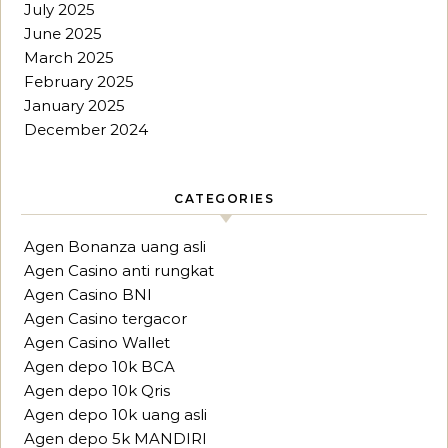
July 2025
June 2025
March 2025
February 2025
January 2025
December 2024
CATEGORIES
Agen Bonanza uang asli
Agen Casino anti rungkat
Agen Casino BNI
Agen Casino tergacor
Agen Casino Wallet
Agen depo 10k BCA
Agen depo 10k Qris
Agen depo 10k uang asli
Agen depo 5k MANDIRI