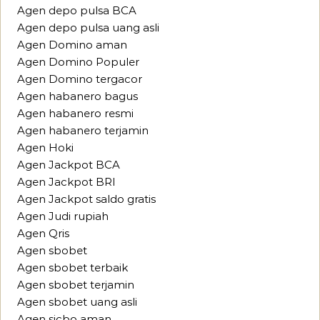
Agen depo pulsa BCA
Agen depo pulsa uang asli
Agen Domino aman
Agen Domino Populer
Agen Domino tergacor
Agen habanero bagus
Agen habanero resmi
Agen habanero terjamin
Agen Hoki
Agen Jackpot BCA
Agen Jackpot BRI
Agen Jackpot saldo gratis
Agen Judi rupiah
Agen Qris
Agen sbobet
Agen sbobet terbaik
Agen sbobet terjamin
Agen sbobet uang asli
Agen sicbo aman