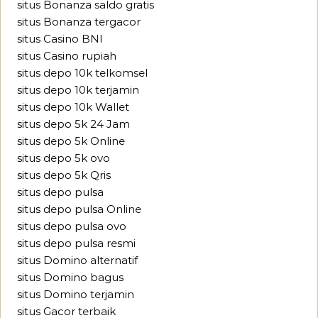
situs Bonanza saldo gratis
situs Bonanza tergacor
situs Casino BNI
situs Casino rupiah
situs depo 10k telkomsel
situs depo 10k terjamin
situs depo 10k Wallet
situs depo 5k 24 Jam
situs depo 5k Online
situs depo 5k ovo
situs depo 5k Qris
situs depo pulsa
situs depo pulsa Online
situs depo pulsa ovo
situs depo pulsa resmi
situs Domino alternatif
situs Domino bagus
situs Domino terjamin
situs Gacor terbaik