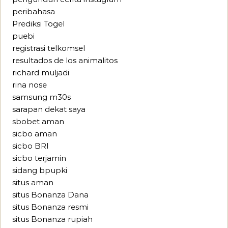
peribahasa
Prediksi Togel
puebi
registrasi telkomsel
resultados de los animalitos
richard muljadi
rina nose
samsung m30s
sarapan dekat saya
sbobet aman
sicbo aman
sicbo BRI
sicbo terjamin
sidang bpupki
situs aman
situs Bonanza Dana
situs Bonanza resmi
situs Bonanza rupiah