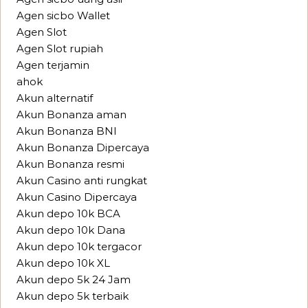
Agen sicbo Wallet
Agen Slot
Agen Slot rupiah
Agen terjamin
ahok
Akun alternatif
Akun Bonanza aman
Akun Bonanza BNI
Akun Bonanza Dipercaya
Akun Bonanza resmi
Akun Casino anti rungkat
Akun Casino Dipercaya
Akun depo 10k BCA
Akun depo 10k Dana
Akun depo 10k tergacor
Akun depo 10k XL
Akun depo 5k 24 Jam
Akun depo 5k terbaik