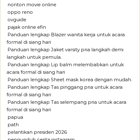
nonton movie online
oppo reno
ovguide
pajak online efin
Panduan lengkap Blazer wanita kerja untuk acara
formal di siang hari
Panduan lengkap Jaket varsity pria langkah demi
langkah untuk pemula.
Panduan lengkap Lip balm melembabkan untuk
acara formal di siang hari
Panduan lengkap Sheet mask korea dengan mudah.
Panduan lengkap Tas pinggang pria untuk acara
formal di siang hari
Panduan lengkap Tas selempang pria untuk acara
formal di siang hari
papua
path
pelantikan presiden 2026
pengunduh cerita instagram