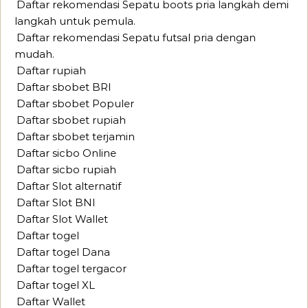
Daftar rekomendasi Sepatu boots pria langkah demi
langkah untuk pemula.
Daftar rekomendasi Sepatu futsal pria dengan
mudah.
Daftar rupiah
Daftar sbobet BRI
Daftar sbobet Populer
Daftar sbobet rupiah
Daftar sbobet terjamin
Daftar sicbo Online
Daftar sicbo rupiah
Daftar Slot alternatif
Daftar Slot BNI
Daftar Slot Wallet
Daftar togel
Daftar togel Dana
Daftar togel tergacor
Daftar togel XL
Daftar Wallet