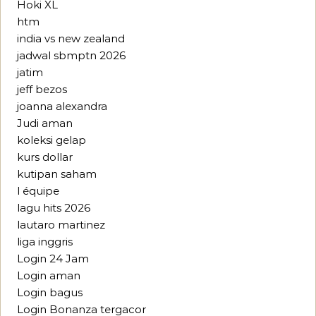
Hoki XL
htm
india vs new zealand
jadwal sbmptn 2026
jatim
jeff bezos
joanna alexandra
Judi aman
koleksi gelap
kurs dollar
kutipan saham
l équipe
lagu hits 2026
lautaro martinez
liga inggris
Login 24 Jam
Login aman
Login bagus
Login Bonanza tergacor