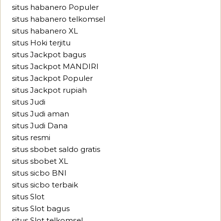
situs habanero Populer
situs habanero telkomsel
situs habanero XL
situs Hoki terjitu
situs Jackpot bagus
situs Jackpot MANDIRI
situs Jackpot Populer
situs Jackpot rupiah
situs Judi
situs Judi aman
situs Judi Dana
situs resmi
situs sbobet saldo gratis
situs sbobet XL
situs sicbo BNI
situs sicbo terbaik
situs Slot
situs Slot bagus
situs Slot telkomsel