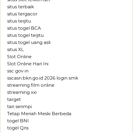
situs terbaik
situs tergacor
situs terjitu
situs togel BCA
situs togel terjitu
situs togel uang asli
situs XL
Slot Online
Slot Online Hari Ini
ssc gov in
sscasn.bkn.go.id 2026 login smk
streaming film online
streaming xxi
target
tari serimpi
Tetap Meriah Meski Berbeda
togel BNI
togel Qris