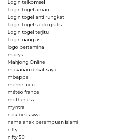
Login telkomsel
Login togel aman
Login togel anti rungkat
Login togel saldo gratis
Login togel terjitu
Login uang asli
logo pertamina
macys
Mahjong Online
makanan dekat saya
mbappe
meme lucu
météo france
motherless
myntra
naik beasiswa
nama anak perempuan islami
nifty
nifty 50