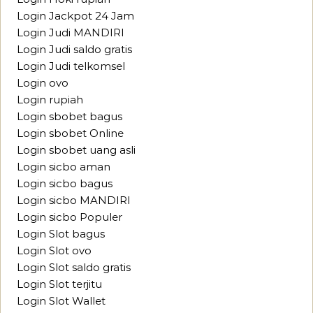
Login Jackpot 24 Jam
Login Judi MANDIRI
Login Judi saldo gratis
Login Judi telkomsel
Login ovo
Login rupiah
Login sbobet bagus
Login sbobet Online
Login sbobet uang asli
Login sicbo aman
Login sicbo bagus
Login sicbo MANDIRI
Login sicbo Populer
Login Slot bagus
Login Slot ovo
Login Slot saldo gratis
Login Slot terjitu
Login Slot Wallet