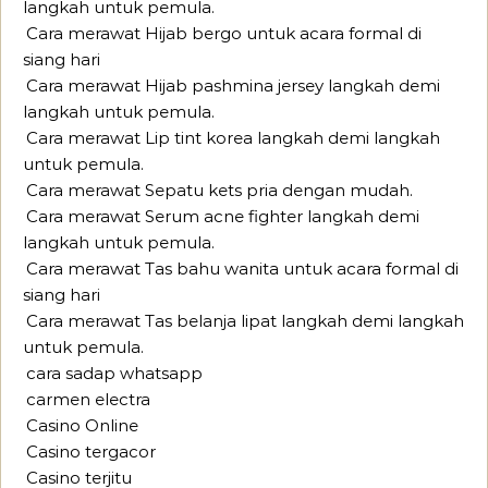
langkah untuk pemula.
Cara merawat Hijab bergo untuk acara formal di
siang hari
Cara merawat Hijab pashmina jersey langkah demi
langkah untuk pemula.
Cara merawat Lip tint korea langkah demi langkah
untuk pemula.
Cara merawat Sepatu kets pria dengan mudah.
Cara merawat Serum acne fighter langkah demi
langkah untuk pemula.
Cara merawat Tas bahu wanita untuk acara formal di
siang hari
Cara merawat Tas belanja lipat langkah demi langkah
untuk pemula.
cara sadap whatsapp
carmen electra
Casino Online
Casino tergacor
Casino terjitu