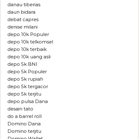
danau tiberias
daun bidara
debat capres
denise milani
depo 10k Populer
depo 10k telkomsel
depo 10k terbaik
depo 10k uang asli
depo 5k BNI
depo 5k Populer
depo 5k rupiah
depo 5k tergacor
depo 5k terjitu
depo pulsa Dana
desain tato
do a barrel roll
Domino Dana
Domino terjitu
Domino Wallet