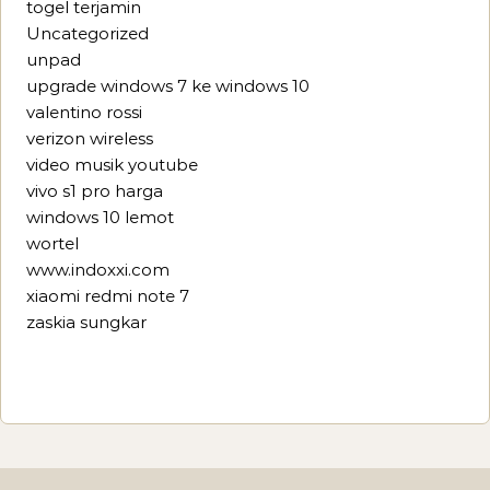
togel terjamin
Uncategorized
unpad
upgrade windows 7 ke windows 10
valentino rossi
verizon wireless
video musik youtube
vivo s1 pro harga
windows 10 lemot
wortel
www.indoxxi.com
xiaomi redmi note 7
zaskia sungkar