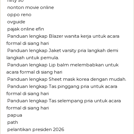
nifty 50
nonton movie online
oppo reno
ovguide
pajak online efin
Panduan lengkap Blazer wanita kerja untuk acara
formal di siang hari
Panduan lengkap Jaket varsity pria langkah demi
langkah untuk pemula.
Panduan lengkap Lip balm melembabkan untuk
acara formal di siang hari
Panduan lengkap Sheet mask korea dengan mudah.
Panduan lengkap Tas pinggang pria untuk acara
formal di siang hari
Panduan lengkap Tas selempang pria untuk acara
formal di siang hari
papua
path
pelantikan presiden 2026