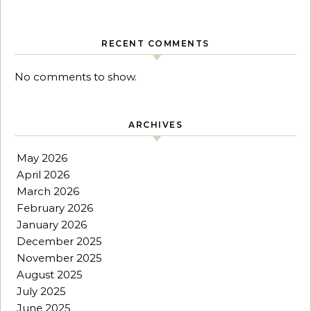
RECENT COMMENTS
No comments to show.
ARCHIVES
May 2026
April 2026
March 2026
February 2026
January 2026
December 2025
November 2025
August 2025
July 2025
June 2025