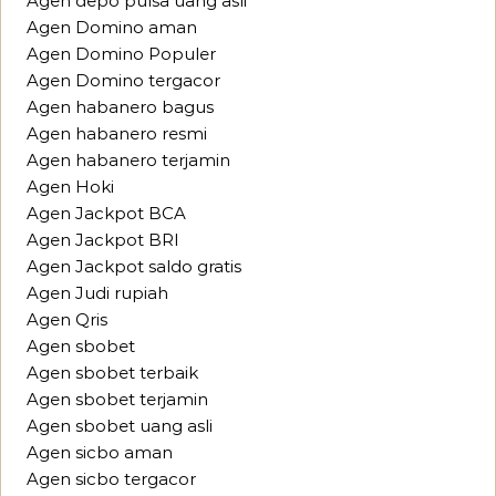
Agen depo pulsa uang asli
Agen Domino aman
Agen Domino Populer
Agen Domino tergacor
Agen habanero bagus
Agen habanero resmi
Agen habanero terjamin
Agen Hoki
Agen Jackpot BCA
Agen Jackpot BRI
Agen Jackpot saldo gratis
Agen Judi rupiah
Agen Qris
Agen sbobet
Agen sbobet terbaik
Agen sbobet terjamin
Agen sbobet uang asli
Agen sicbo aman
Agen sicbo tergacor