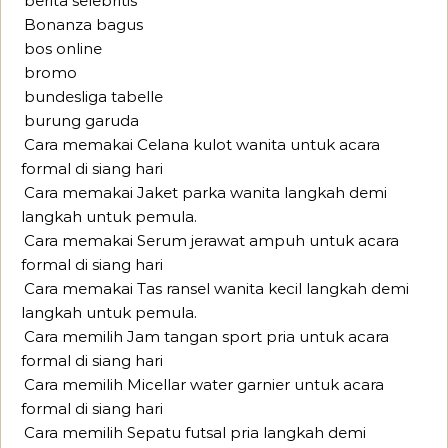
berita selebritis
Bonanza bagus
bos online
bromo
bundesliga tabelle
burung garuda
Cara memakai Celana kulot wanita untuk acara
formal di siang hari
Cara memakai Jaket parka wanita langkah demi
langkah untuk pemula.
Cara memakai Serum jerawat ampuh untuk acara
formal di siang hari
Cara memakai Tas ransel wanita kecil langkah demi
langkah untuk pemula.
Cara memilih Jam tangan sport pria untuk acara
formal di siang hari
Cara memilih Micellar water garnier untuk acara
formal di siang hari
Cara memilih Sepatu futsal pria langkah demi