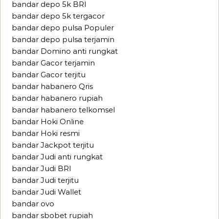
bandar depo 5k BRI
bandar depo 5k tergacor
bandar depo pulsa Populer
bandar depo pulsa terjamin
bandar Domino anti rungkat
bandar Gacor terjamin
bandar Gacor terjitu
bandar habanero Qris
bandar habanero rupiah
bandar habanero telkomsel
bandar Hoki Online
bandar Hoki resmi
bandar Jackpot terjitu
bandar Judi anti rungkat
bandar Judi BRI
bandar Judi terjitu
bandar Judi Wallet
bandar ovo
bandar sbobet rupiah