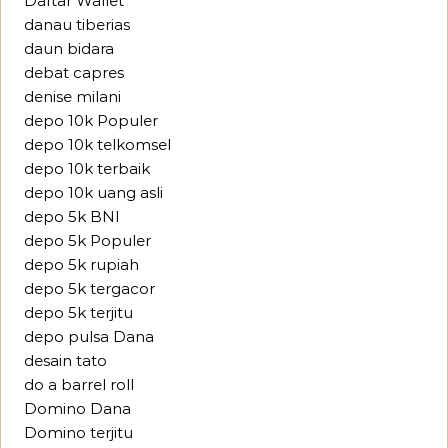
Daftar Wallet
danau tiberias
daun bidara
debat capres
denise milani
depo 10k Populer
depo 10k telkomsel
depo 10k terbaik
depo 10k uang asli
depo 5k BNI
depo 5k Populer
depo 5k rupiah
depo 5k tergacor
depo 5k terjitu
depo pulsa Dana
desain tato
do a barrel roll
Domino Dana
Domino terjitu