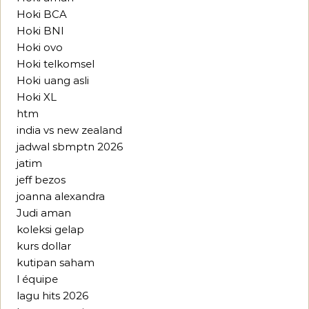
Hoki BCA
Hoki BNI
Hoki ovo
Hoki telkomsel
Hoki uang asli
Hoki XL
htm
india vs new zealand
jadwal sbmptn 2026
jatim
jeff bezos
joanna alexandra
Judi aman
koleksi gelap
kurs dollar
kutipan saham
l équipe
lagu hits 2026