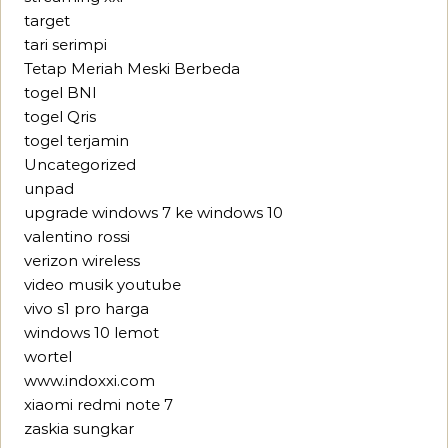
target
tari serimpi
Tetap Meriah Meski Berbeda
togel BNI
togel Qris
togel terjamin
Uncategorized
unpad
upgrade windows 7 ke windows 10
valentino rossi
verizon wireless
video musik youtube
vivo s1 pro harga
windows 10 lemot
wortel
www.indoxxi.com
xiaomi redmi note 7
zaskia sungkar