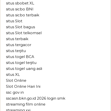
situs sbobet XL
situs sicbo BNI
situs sicbo terbaik
situs Slot
situs Slot bagus
situs Slot telkomsel
situs terbaik
situs tergacor
situs terjitu
situs togel BCA
situs togel terjitu
situs togel uang asli
situs XL
Slot Online
Slot Online Hari Ini
ssc gov in
sscasn.bkn.go.id 2026 login smk
streaming film online
streaming xxi