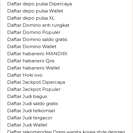
Daftar depo pulsa Dipercaya
Daftar depo pulsa Wallet
Daftar depo pulsa XL
Daftar Domino anti rungkat
Daftar Domino Populer
Daftar Domino saldo gratis
Daftar Domino Wallet
Daftar habanero MANDIRI
Daftar habanero Qris
Daftar habanero Wallet
Daftar Hoki ovo
Daftar Jackpot Dipercaya
Daftar Jackpot Populer
Daftar Judi bagus
Daftar Judi saldo gratis
Daftar Judi telkomsel
Daftar Judi tergacor
Daftar Judi Wallet
Daftar rekomendasi Dress wanita korea style dengan