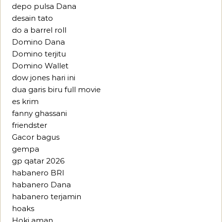
depo pulsa Dana
desain tato
do a barrel roll
Domino Dana
Domino terjitu
Domino Wallet
dow jones hari ini
dua garis biru full movie
es krim
fanny ghassani
friendster
Gacor bagus
gempa
gp qatar 2026
habanero BRI
habanero Dana
habanero terjamin
hoaks
Hoki aman