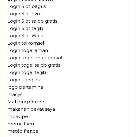
Login Slot bagus
Login Slot ovo
Login Slot saldo gratis
Login Slot terjitu
Login Slot Wallet
Login telkomsel
Login togel aman
Login togel anti rungkat
Login togel saldo gratis
Login togel terjitu
Login uang asli
logo pertamina
macys
Mahjong Online
makanan dekat saya
mbappe
meme lucu
météo france