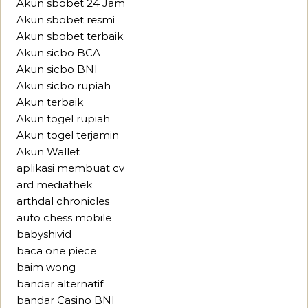
Akun sbobet 24 Jam
Akun sbobet resmi
Akun sbobet terbaik
Akun sicbo BCA
Akun sicbo BNI
Akun sicbo rupiah
Akun terbaik
Akun togel rupiah
Akun togel terjamin
Akun Wallet
aplikasi membuat cv
ard mediathek
arthdal chronicles
auto chess mobile
babyshivid
baca one piece
baim wong
bandar alternatif
bandar Casino BNI