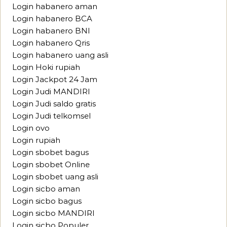
Login habanero aman
Login habanero BCA
Login habanero BNI
Login habanero Qris
Login habanero uang asli
Login Hoki rupiah
Login Jackpot 24 Jam
Login Judi MANDIRI
Login Judi saldo gratis
Login Judi telkomsel
Login ovo
Login rupiah
Login sbobet bagus
Login sbobet Online
Login sbobet uang asli
Login sicbo aman
Login sicbo bagus
Login sicbo MANDIRI
Login sicbo Populer