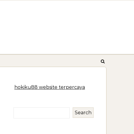
hokiku88 website terpercaya
Search