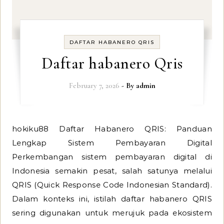
DAFTAR HABANERO QRIS
Daftar habanero Qris
February 7, 2026
- By
admin
hokiku88 Daftar Habanero QRIS: Panduan
Lengkap Sistem Pembayaran Digital
Perkembangan sistem pembayaran digital di
Indonesia semakin pesat, salah satunya melalui
QRIS (Quick Response Code Indonesian Standard).
Dalam konteks ini, istilah daftar habanero QRIS
sering digunakan untuk merujuk pada ekosistem