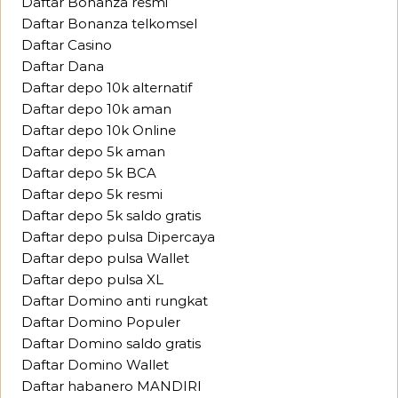
Daftar Bonanza resmi
Daftar Bonanza telkomsel
Daftar Casino
Daftar Dana
Daftar depo 10k alternatif
Daftar depo 10k aman
Daftar depo 10k Online
Daftar depo 5k aman
Daftar depo 5k BCA
Daftar depo 5k resmi
Daftar depo 5k saldo gratis
Daftar depo pulsa Dipercaya
Daftar depo pulsa Wallet
Daftar depo pulsa XL
Daftar Domino anti rungkat
Daftar Domino Populer
Daftar Domino saldo gratis
Daftar Domino Wallet
Daftar habanero MANDIRI