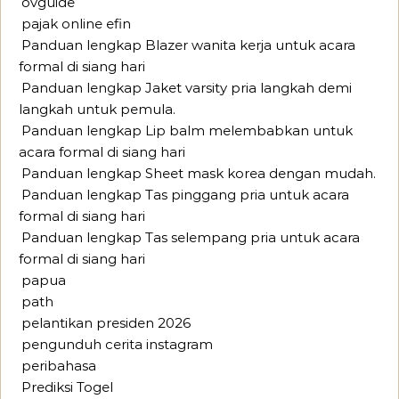
ovguide
pajak online efin
Panduan lengkap Blazer wanita kerja untuk acara
formal di siang hari
Panduan lengkap Jaket varsity pria langkah demi
langkah untuk pemula.
Panduan lengkap Lip balm melembabkan untuk
acara formal di siang hari
Panduan lengkap Sheet mask korea dengan mudah.
Panduan lengkap Tas pinggang pria untuk acara
formal di siang hari
Panduan lengkap Tas selempang pria untuk acara
formal di siang hari
papua
path
pelantikan presiden 2026
pengunduh cerita instagram
peribahasa
Prediksi Togel