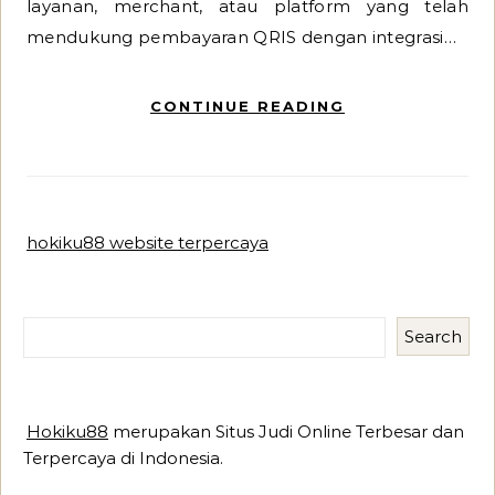
layanan, merchant, atau platform yang telah
mendukung pembayaran QRIS dengan integrasi…
CONTINUE READING
hokiku88 website terpercaya
Search
Hokiku88
merupakan Situs Judi Online Terbesar dan
Terpercaya di Indonesia.