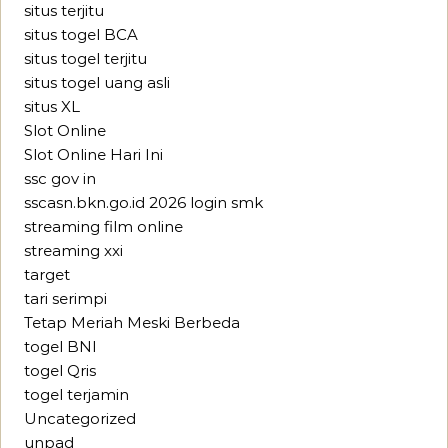
situs terjitu
situs togel BCA
situs togel terjitu
situs togel uang asli
situs XL
Slot Online
Slot Online Hari Ini
ssc gov in
sscasn.bkn.go.id 2026 login smk
streaming film online
streaming xxi
target
tari serimpi
Tetap Meriah Meski Berbeda
togel BNI
togel Qris
togel terjamin
Uncategorized
unpad