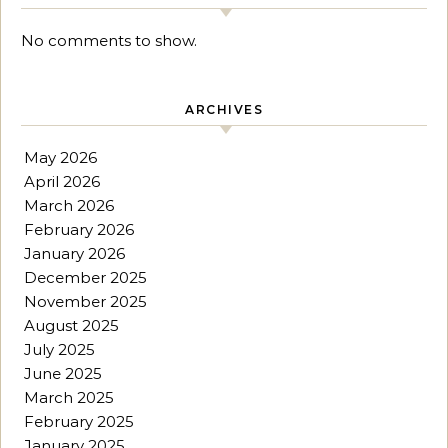
No comments to show.
ARCHIVES
May 2026
April 2026
March 2026
February 2026
January 2026
December 2025
November 2025
August 2025
July 2025
June 2025
March 2025
February 2025
January 2025