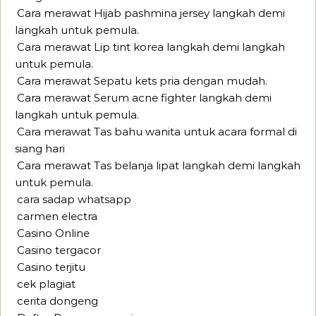
Cara merawat Hijab pashmina jersey langkah demi
langkah untuk pemula.
Cara merawat Lip tint korea langkah demi langkah
untuk pemula.
Cara merawat Sepatu kets pria dengan mudah.
Cara merawat Serum acne fighter langkah demi
langkah untuk pemula.
Cara merawat Tas bahu wanita untuk acara formal di
siang hari
Cara merawat Tas belanja lipat langkah demi langkah
untuk pemula.
cara sadap whatsapp
carmen electra
Casino Online
Casino tergacor
Casino terjitu
cek plagiat
cerita dongeng