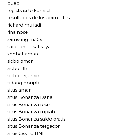
puebi
registrasi telkomsel
resultados de los animalitos
richard muljadi
rina nose
samsung m30s
sarapan dekat saya
sbobet aman
sicbo aman
sicbo BRI
sicbo terjamin
sidang bpupki
situs aman
situs Bonanza Dana
situs Bonanza resmi
situs Bonanza rupiah
situs Bonanza saldo gratis
situs Bonanza tergacor
situs Casino BNI