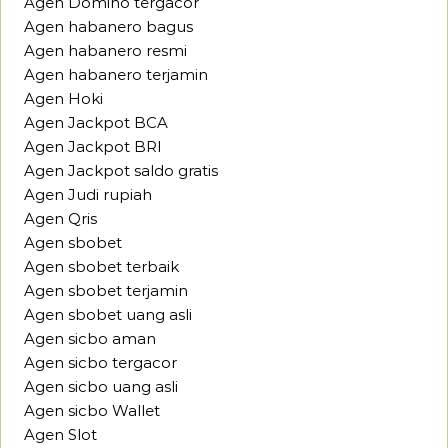
Agen Domino tergacor
Agen habanero bagus
Agen habanero resmi
Agen habanero terjamin
Agen Hoki
Agen Jackpot BCA
Agen Jackpot BRI
Agen Jackpot saldo gratis
Agen Judi rupiah
Agen Qris
Agen sbobet
Agen sbobet terbaik
Agen sbobet terjamin
Agen sbobet uang asli
Agen sicbo aman
Agen sicbo tergacor
Agen sicbo uang asli
Agen sicbo Wallet
Agen Slot