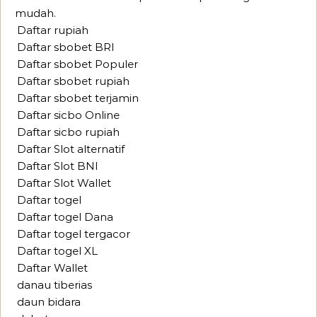
mudah.
Daftar rupiah
Daftar sbobet BRI
Daftar sbobet Populer
Daftar sbobet rupiah
Daftar sbobet terjamin
Daftar sicbo Online
Daftar sicbo rupiah
Daftar Slot alternatif
Daftar Slot BNI
Daftar Slot Wallet
Daftar togel
Daftar togel Dana
Daftar togel tergacor
Daftar togel XL
Daftar Wallet
danau tiberias
daun bidara