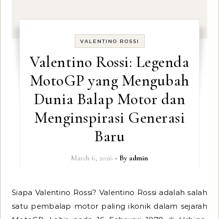
VALENTINO ROSSI
Valentino Rossi: Legenda
MotoGP yang Mengubah
Dunia Balap Motor dan
Menginspirasi Generasi
Baru
March 6, 2026
- By
admin
Siapa Valentino Rossi? Valentino Rossi adalah salah
satu pembalap motor paling ikonik dalam sejarah