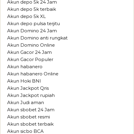
Akun depo 5k 24 Jam
Akun depo 5k terbaik
Akun depo 5k XL
Akun depo pulsa terjitu
Akun Domino 24 Jam
Akun Domino anti rungkat
Akun Domino Online
Akun Gacor 24 Jam
Akun Gacor Populer
Akun habanero
Akun habanero Online
Akun Hoki BNI
Akun Jackpot Qris
Akun Jackpot rupiah
Akun Judi aman
Akun sbobet 24 Jam
Akun sbobet resmi
Akun sbobet terbaik
Akun sicbo BCA