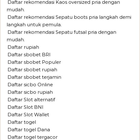
Daftar rekomendasi Kaos oversized pria dengan
mudah.
Daftar rekomendasi Sepatu boots pria langkah demi
langkah untuk pemula.
Daftar rekomendasi Sepatu futsal pria dengan
mudah.
Daftar rupiah
Daftar sbobet BRI
Daftar sbobet Populer
Daftar sbobet rupiah
Daftar sbobet terjamin
Daftar sicbo Online
Daftar sicbo rupiah
Daftar Slot alternatif
Daftar Slot BNI
Daftar Slot Wallet
Daftar togel
Daftar togel Dana
Daftar togel tergacor