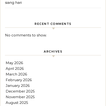
siang hari
RECENT COMMENTS
No comments to show.
ARCHIVES
May 2026
April 2026
March 2026
February 2026
January 2026
December 2025
November 2025
August 2025