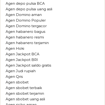
Agen depo pulsa BCA
Agen depo pulsa uang asli
Agen Domino aman
Agen Domino Populer
Agen Domino tergacor
Agen habanero bagus
Agen habanero resmi
Agen habanero terjamin
Agen Hoki
Agen Jackpot BCA
Agen Jackpot BRI
Agen Jackpot saldo gratis
Agen Judi rupiah
Agen Qris
Agen sbobet
Agen sbobet terbaik
Agen sbobet terjamin
Agen sbobet uang asli
Agen sicbo aman