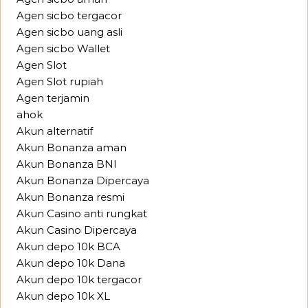
Agen sicbo tergacor
Agen sicbo uang asli
Agen sicbo Wallet
Agen Slot
Agen Slot rupiah
Agen terjamin
ahok
Akun alternatif
Akun Bonanza aman
Akun Bonanza BNI
Akun Bonanza Dipercaya
Akun Bonanza resmi
Akun Casino anti rungkat
Akun Casino Dipercaya
Akun depo 10k BCA
Akun depo 10k Dana
Akun depo 10k tergacor
Akun depo 10k XL