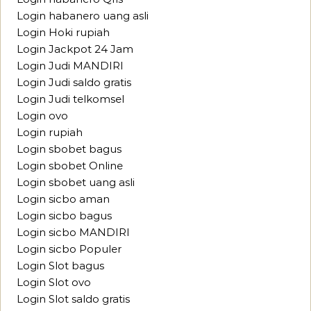
Login habanero uang asli
Login Hoki rupiah
Login Jackpot 24 Jam
Login Judi MANDIRI
Login Judi saldo gratis
Login Judi telkomsel
Login ovo
Login rupiah
Login sbobet bagus
Login sbobet Online
Login sbobet uang asli
Login sicbo aman
Login sicbo bagus
Login sicbo MANDIRI
Login sicbo Populer
Login Slot bagus
Login Slot ovo
Login Slot saldo gratis