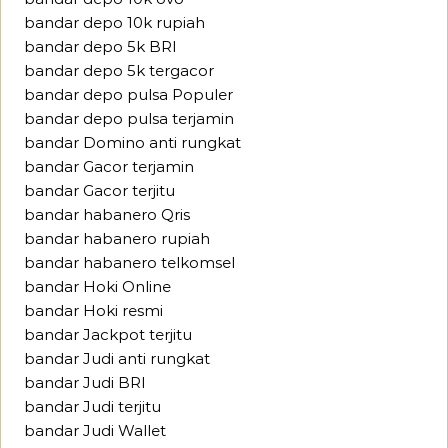
bandar depo 10k rupiah
bandar depo 5k BRI
bandar depo 5k tergacor
bandar depo pulsa Populer
bandar depo pulsa terjamin
bandar Domino anti rungkat
bandar Gacor terjamin
bandar Gacor terjitu
bandar habanero Qris
bandar habanero rupiah
bandar habanero telkomsel
bandar Hoki Online
bandar Hoki resmi
bandar Jackpot terjitu
bandar Judi anti rungkat
bandar Judi BRI
bandar Judi terjitu
bandar Judi Wallet