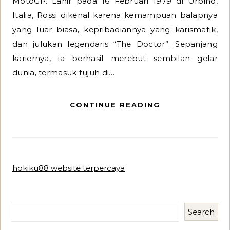
MotoGP. Lahir pada 16 Februari 1979 di Urbino,
Italia, Rossi dikenal karena kemampuan balapnya
yang luar biasa, kepribadiannya yang karismatik,
dan julukan legendaris “The Doctor”. Sepanjang
kariernya, ia berhasil merebut sembilan gelar
dunia, termasuk tujuh di…
CONTINUE READING
hokiku88 website terpercaya
Search