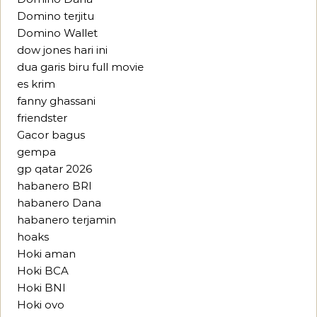
Domino terjitu
Domino Wallet
dow jones hari ini
dua garis biru full movie
es krim
fanny ghassani
friendster
Gacor bagus
gempa
gp qatar 2026
habanero BRI
habanero Dana
habanero terjamin
hoaks
Hoki aman
Hoki BCA
Hoki BNI
Hoki ovo