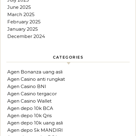
June 2025
March 2025
February 2025
January 2025
December 2024
CATEGORIES
Agen Bonanza uang asli
Agen Casino anti rungkat
Agen Casino BNI
Agen Casino tergacor
Agen Casino Wallet
Agen depo 10k BCA
Agen depo 10k Qris
Agen depo 10k uang asli
Agen depo 5k MANDIRI