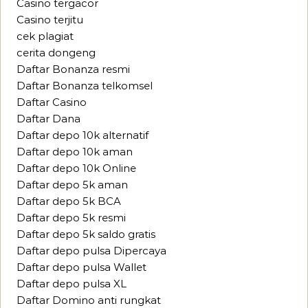
Casino tergacor
Casino terjitu
cek plagiat
cerita dongeng
Daftar Bonanza resmi
Daftar Bonanza telkomsel
Daftar Casino
Daftar Dana
Daftar depo 10k alternatif
Daftar depo 10k aman
Daftar depo 10k Online
Daftar depo 5k aman
Daftar depo 5k BCA
Daftar depo 5k resmi
Daftar depo 5k saldo gratis
Daftar depo pulsa Dipercaya
Daftar depo pulsa Wallet
Daftar depo pulsa XL
Daftar Domino anti rungkat