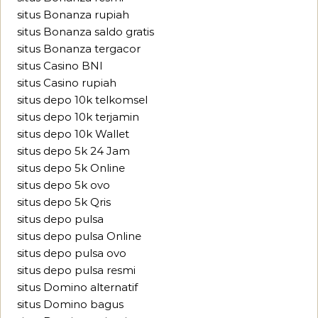
situs Bonanza rupiah
situs Bonanza saldo gratis
situs Bonanza tergacor
situs Casino BNI
situs Casino rupiah
situs depo 10k telkomsel
situs depo 10k terjamin
situs depo 10k Wallet
situs depo 5k 24 Jam
situs depo 5k Online
situs depo 5k ovo
situs depo 5k Qris
situs depo pulsa
situs depo pulsa Online
situs depo pulsa ovo
situs depo pulsa resmi
situs Domino alternatif
situs Domino bagus