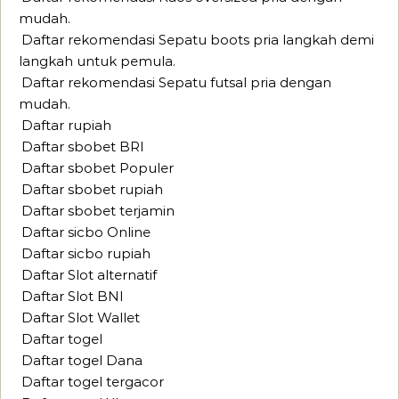
mudah.
Daftar rekomendasi Sepatu boots pria langkah demi
langkah untuk pemula.
Daftar rekomendasi Sepatu futsal pria dengan
mudah.
Daftar rupiah
Daftar sbobet BRI
Daftar sbobet Populer
Daftar sbobet rupiah
Daftar sbobet terjamin
Daftar sicbo Online
Daftar sicbo rupiah
Daftar Slot alternatif
Daftar Slot BNI
Daftar Slot Wallet
Daftar togel
Daftar togel Dana
Daftar togel tergacor