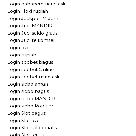
Login habanero uang asli
Login Hoki rupiah
Login Jackpot 24 Jam
Login Judi MANDIRI
Login Judi saldo gratis
Login Judi telkomsel
Login ovo
Login rupiah
Login sbobet bagus
Login sbobet Online
Login sbobet uang asli
Login sicbo aman
Login sicbo bagus
Login sicbo MANDIRI
Login sicbo Populer
Login Slot bagus
Login Slot ovo
Login Slot saldo gratis
Login Slot terjitu