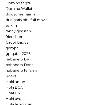
Domino terjitu
Domino Wallet
dow jones hari ini
dua garis biru full movie
es krim
fanny ghassani
friendster
Gacor bagus
gempa
gp qatar 2026
habanero BRI
habanero Dana
habanero terjamin
hoaks
Hoki aman
Hoki BCA
Hoki BNI
Hoki ovo
Hoki telkomsel