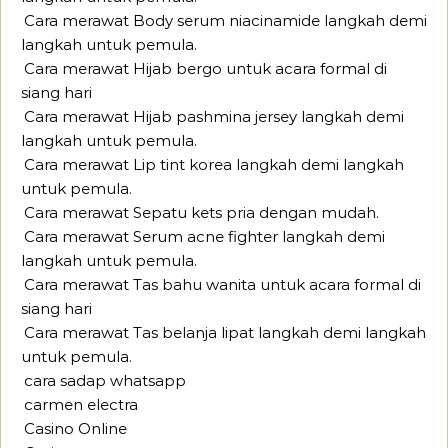
Cara merawat Body serum niacinamide langkah demi
langkah untuk pemula.
Cara merawat Hijab bergo untuk acara formal di
siang hari
Cara merawat Hijab pashmina jersey langkah demi
langkah untuk pemula.
Cara merawat Lip tint korea langkah demi langkah
untuk pemula.
Cara merawat Sepatu kets pria dengan mudah.
Cara merawat Serum acne fighter langkah demi
langkah untuk pemula.
Cara merawat Tas bahu wanita untuk acara formal di
siang hari
Cara merawat Tas belanja lipat langkah demi langkah
untuk pemula.
cara sadap whatsapp
carmen electra
Casino Online