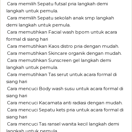
Cara memilih Sepatu futsal pria langkah demi
langkah untuk pemula.
Cara memilih Sepatu sekolah anak smp langkah
demi langkah untuk pemula.
Cara memutihkan Facial wash bpom untuk acara
formal di siang hari
Cara memutihkan Kaos distro pria dengan mudah.
Cara memutihkan Skincare organik dengan mudah.
Cara memutihkan Sunscreen gel langkah demi
langkah untuk pemula.
Cara memutihkan Tas serut untuk acara formal di
siang hari
Cara mencuci Body wash susu untuk acara formal di
siang hari
Cara mencuci Kacamata anti radiasi dengan mudah.
Cara mencuci Sepatu kets pria untuk acara formal di
siang hari
Cara mencuci Tas ransel wanita kecil langkah demi
langkah untuk pemula.