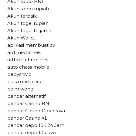
Akun sicbo BNI
Akun sicbo rupiah
Akun terbaik
Akun togel rupiah
Akun togel terjamin
Akun Wallet
aplikasi membuat cv
ard mediathek
arthdal chronicles
auto chess mobile
babyshivid
baca one piece
baim wong
bandar alternatif
bandar Casino BNI
bandar Casino Dipercaya
bandar Casino XL
bandar depo 10k 24 Jam
bandar depo 10k ovo