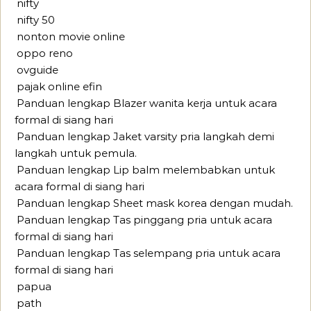
nifty
nifty 50
nonton movie online
oppo reno
ovguide
pajak online efin
Panduan lengkap Blazer wanita kerja untuk acara
formal di siang hari
Panduan lengkap Jaket varsity pria langkah demi
langkah untuk pemula.
Panduan lengkap Lip balm melembabkan untuk
acara formal di siang hari
Panduan lengkap Sheet mask korea dengan mudah.
Panduan lengkap Tas pinggang pria untuk acara
formal di siang hari
Panduan lengkap Tas selempang pria untuk acara
formal di siang hari
papua
path