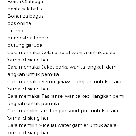
Berita Olahraga
berita selebritis
Bonanza bagus
bos online
bromo
bundesliga tabelle
burung garuda
Cara memakai Celana kulot wanita untuk acara
formal di siang hari
Cara memakai Jaket parka wanita langkah demi
langkah untuk pemula.
Cara memakai Serum jerawat ampuh untuk acara
formal di siang hari
Cara memakai Tas ransel wanita kecil langkah demi
langkah untuk pemula.
Cara memilih Jam tangan sport pria untuk acara
formal di siang hari
Cara memilih Micellar water garnier untuk acara
formal di siang hari