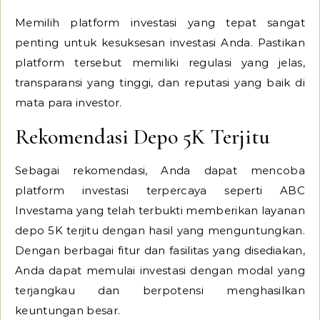
Memilih platform investasi yang tepat sangat
penting untuk kesuksesan investasi Anda. Pastikan
platform tersebut memiliki regulasi yang jelas,
transparansi yang tinggi, dan reputasi yang baik di
mata para investor.
Rekomendasi Depo 5K Terjitu
Sebagai rekomendasi, Anda dapat mencoba
platform investasi terpercaya seperti ABC
Investama yang telah terbukti memberikan layanan
depo 5K terjitu dengan hasil yang menguntungkan.
Dengan berbagai fitur dan fasilitas yang disediakan,
Anda dapat memulai investasi dengan modal yang
terjangkau dan berpotensi menghasilkan
keuntungan besar.