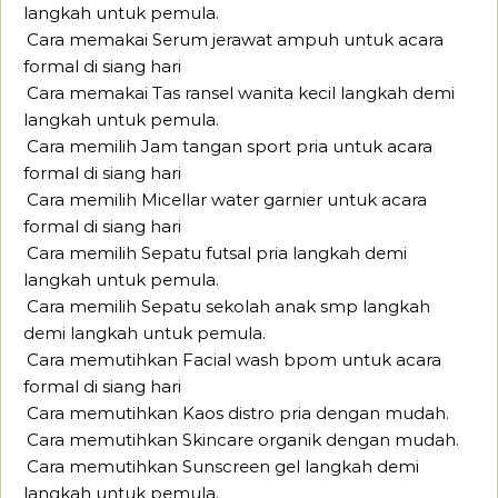
langkah untuk pemula.
Cara memakai Serum jerawat ampuh untuk acara
formal di siang hari
Cara memakai Tas ransel wanita kecil langkah demi
langkah untuk pemula.
Cara memilih Jam tangan sport pria untuk acara
formal di siang hari
Cara memilih Micellar water garnier untuk acara
formal di siang hari
Cara memilih Sepatu futsal pria langkah demi
langkah untuk pemula.
Cara memilih Sepatu sekolah anak smp langkah
demi langkah untuk pemula.
Cara memutihkan Facial wash bpom untuk acara
formal di siang hari
Cara memutihkan Kaos distro pria dengan mudah.
Cara memutihkan Skincare organik dengan mudah.
Cara memutihkan Sunscreen gel langkah demi
langkah untuk pemula.