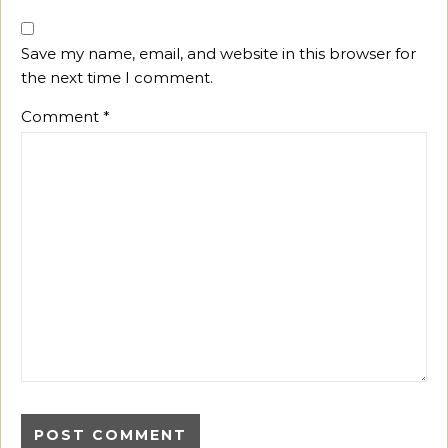
Save my name, email, and website in this browser for
the next time I comment.
Comment
*