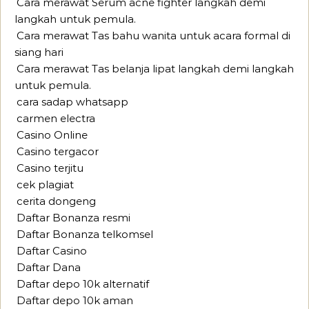
Cara merawat Serum acne fighter langkah demi
langkah untuk pemula.
Cara merawat Tas bahu wanita untuk acara formal di
siang hari
Cara merawat Tas belanja lipat langkah demi langkah
untuk pemula.
cara sadap whatsapp
carmen electra
Casino Online
Casino tergacor
Casino terjitu
cek plagiat
cerita dongeng
Daftar Bonanza resmi
Daftar Bonanza telkomsel
Daftar Casino
Daftar Dana
Daftar depo 10k alternatif
Daftar depo 10k aman