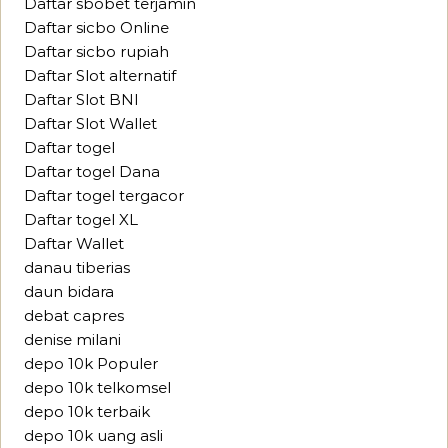
Daftar sbobet terjamin
Daftar sicbo Online
Daftar sicbo rupiah
Daftar Slot alternatif
Daftar Slot BNI
Daftar Slot Wallet
Daftar togel
Daftar togel Dana
Daftar togel tergacor
Daftar togel XL
Daftar Wallet
danau tiberias
daun bidara
debat capres
denise milani
depo 10k Populer
depo 10k telkomsel
depo 10k terbaik
depo 10k uang asli