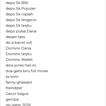
depo 5k BNI
depo 5k Populer
depo 5k rupiah
depo 5k tergacor
depo 5k terjitu
depo pulsa Dana
desain tato
do a barrel roll
Domino Dana
Domino terjitu
Domino Wallet
dow jones hari ini
dua garis biru full movie
es krim
fanny ghassani
friendster
Gacor bagus
gempa
gp qatar 2026