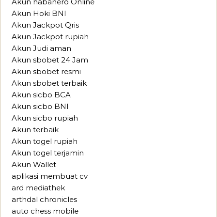
Akun habanero Online
Akun Hoki BNI
Akun Jackpot Qris
Akun Jackpot rupiah
Akun Judi aman
Akun sbobet 24 Jam
Akun sbobet resmi
Akun sbobet terbaik
Akun sicbo BCA
Akun sicbo BNI
Akun sicbo rupiah
Akun terbaik
Akun togel rupiah
Akun togel terjamin
Akun Wallet
aplikasi membuat cv
ard mediathek
arthdal chronicles
auto chess mobile