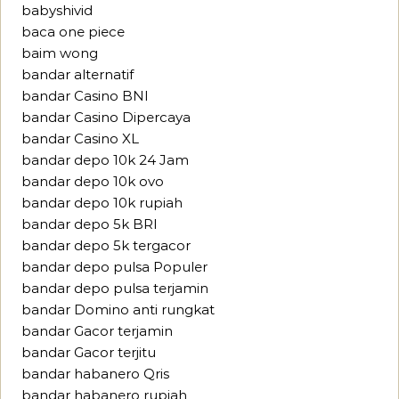
babyshivid
baca one piece
baim wong
bandar alternatif
bandar Casino BNI
bandar Casino Dipercaya
bandar Casino XL
bandar depo 10k 24 Jam
bandar depo 10k ovo
bandar depo 10k rupiah
bandar depo 5k BRI
bandar depo 5k tergacor
bandar depo pulsa Populer
bandar depo pulsa terjamin
bandar Domino anti rungkat
bandar Gacor terjamin
bandar Gacor terjitu
bandar habanero Qris
bandar habanero rupiah