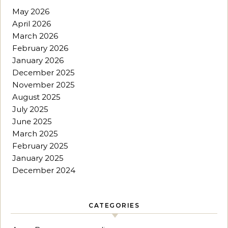
May 2026
April 2026
March 2026
February 2026
January 2026
December 2025
November 2025
August 2025
July 2025
June 2025
March 2025
February 2025
January 2025
December 2024
CATEGORIES