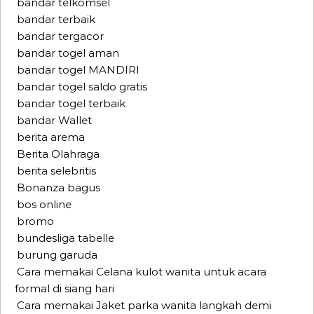
bandar telkomsel
bandar terbaik
bandar tergacor
bandar togel aman
bandar togel MANDIRI
bandar togel saldo gratis
bandar togel terbaik
bandar Wallet
berita arema
Berita Olahraga
berita selebritis
Bonanza bagus
bos online
bromo
bundesliga tabelle
burung garuda
Cara memakai Celana kulot wanita untuk acara
formal di siang hari
Cara memakai Jaket parka wanita langkah demi