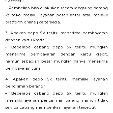
5k terjitu?
– Pembelian bisa dilakukan secara langsung datang
ke toko, melalui layanan pesan antar, atau melalui
platform online jika tersedia.
3. Apakah depo 5k terjitu menerima pembayaran
dengan kartu kredit?
– Beberapa cabang depo 5k terjitu mungkin
menerima pembayaran dengan kartu kredit,
namun sebagian besar mungkin hanya menerima
pembayaran tunai.
4. Apakah depo 5k terjitu memiliki layanan
pengiriman barang?
– Beberapa cabang depo 5k terjitu mungkin
memiliki layanan pengiriman barang, namun tidak
semua cabang memberikan layanan tersebut.