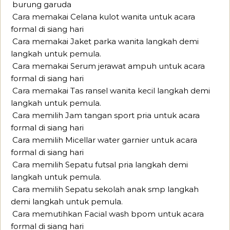
burung garuda
Cara memakai Celana kulot wanita untuk acara
formal di siang hari
Cara memakai Jaket parka wanita langkah demi
langkah untuk pemula.
Cara memakai Serum jerawat ampuh untuk acara
formal di siang hari
Cara memakai Tas ransel wanita kecil langkah demi
langkah untuk pemula.
Cara memilih Jam tangan sport pria untuk acara
formal di siang hari
Cara memilih Micellar water garnier untuk acara
formal di siang hari
Cara memilih Sepatu futsal pria langkah demi
langkah untuk pemula.
Cara memilih Sepatu sekolah anak smp langkah
demi langkah untuk pemula.
Cara memutihkan Facial wash bpom untuk acara
formal di siang hari