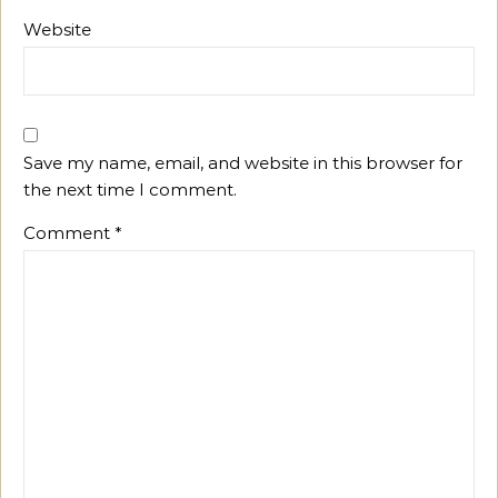
Website
Save my name, email, and website in this browser for
the next time I comment.
Comment
*