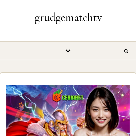
Skip to content
grudgematchtv