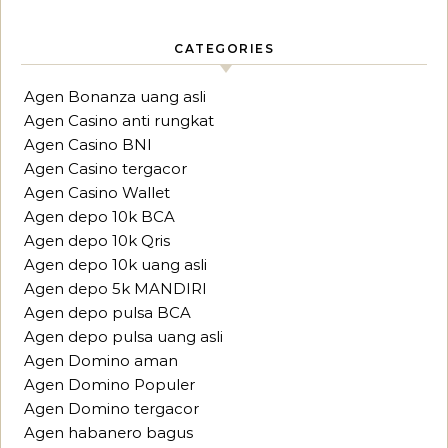
CATEGORIES
Agen Bonanza uang asli
Agen Casino anti rungkat
Agen Casino BNI
Agen Casino tergacor
Agen Casino Wallet
Agen depo 10k BCA
Agen depo 10k Qris
Agen depo 10k uang asli
Agen depo 5k MANDIRI
Agen depo pulsa BCA
Agen depo pulsa uang asli
Agen Domino aman
Agen Domino Populer
Agen Domino tergacor
Agen habanero bagus