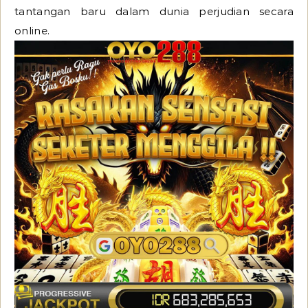
tantangan baru dalam dunia perjudian secara
online.