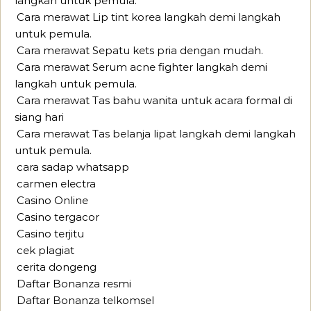
langkah untuk pemula.
Cara merawat Lip tint korea langkah demi langkah
untuk pemula.
Cara merawat Sepatu kets pria dengan mudah.
Cara merawat Serum acne fighter langkah demi
langkah untuk pemula.
Cara merawat Tas bahu wanita untuk acara formal di
siang hari
Cara merawat Tas belanja lipat langkah demi langkah
untuk pemula.
cara sadap whatsapp
carmen electra
Casino Online
Casino tergacor
Casino terjitu
cek plagiat
cerita dongeng
Daftar Bonanza resmi
Daftar Bonanza telkomsel