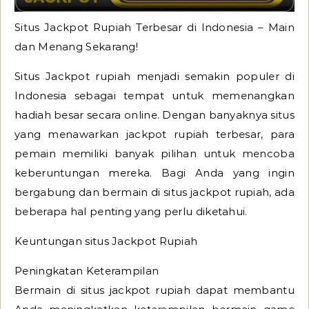
Situs Jackpot Rupiah Terbesar di Indonesia – Main
dan Menang Sekarang!
Situs Jackpot rupiah menjadi semakin populer di
Indonesia sebagai tempat untuk memenangkan
hadiah besar secara online. Dengan banyaknya situs
yang menawarkan jackpot rupiah terbesar, para
pemain memiliki banyak pilihan untuk mencoba
keberuntungan mereka. Bagi Anda yang ingin
bergabung dan bermain di situs jackpot rupiah, ada
beberapa hal penting yang perlu diketahui.
Keuntungan situs Jackpot Rupiah
Peningkatan Keterampilan
Bermain di situs jackpot rupiah dapat membantu