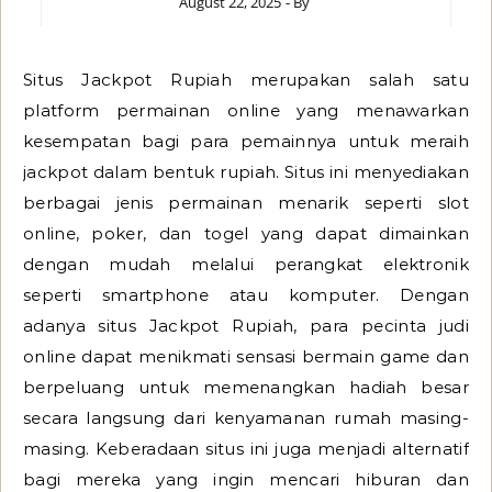
August 22, 2025
- By
Situs Jackpot Rupiah merupakan salah satu
platform permainan online yang menawarkan
kesempatan bagi para pemainnya untuk meraih
jackpot dalam bentuk rupiah. Situs ini menyediakan
berbagai jenis permainan menarik seperti slot
online, poker, dan togel yang dapat dimainkan
dengan mudah melalui perangkat elektronik
seperti smartphone atau komputer. Dengan
adanya situs Jackpot Rupiah, para pecinta judi
online dapat menikmati sensasi bermain game dan
berpeluang untuk memenangkan hadiah besar
secara langsung dari kenyamanan rumah masing-
masing. Keberadaan situs ini juga menjadi alternatif
bagi mereka yang ingin mencari hiburan dan