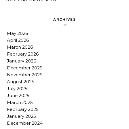
ARCHIVES
May 2026
April 2026
March 2026
February 2026
January 2026
December 2025
November 2025
August 2025
July 2025
June 2025
March 2025
February 2025
January 2025
December 2024