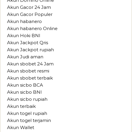
Akun Domino Online
Akun Gacor 24 Jam
Akun Gacor Populer
Akun habanero
Akun habanero Online
Akun Hoki BNI
Akun Jackpot Qris
Akun Jackpot rupiah
Akun Judi aman
Akun sbobet 24 Jam
Akun sbobet resmi
Akun sbobet terbaik
Akun sicbo BCA
Akun sicbo BNI
Akun sicbo rupiah
Akun terbaik
Akun togel rupiah
Akun togel terjamin
Akun Wallet