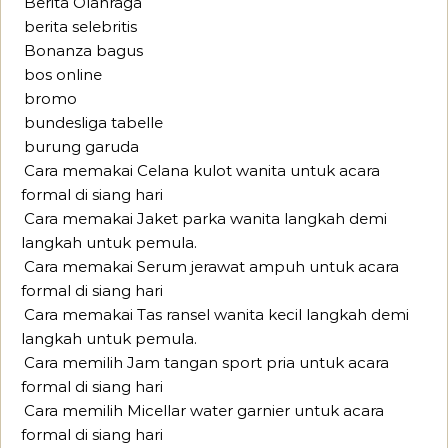
Berita Olahraga
berita selebritis
Bonanza bagus
bos online
bromo
bundesliga tabelle
burung garuda
Cara memakai Celana kulot wanita untuk acara
formal di siang hari
Cara memakai Jaket parka wanita langkah demi
langkah untuk pemula.
Cara memakai Serum jerawat ampuh untuk acara
formal di siang hari
Cara memakai Tas ransel wanita kecil langkah demi
langkah untuk pemula.
Cara memilih Jam tangan sport pria untuk acara
formal di siang hari
Cara memilih Micellar water garnier untuk acara
formal di siang hari