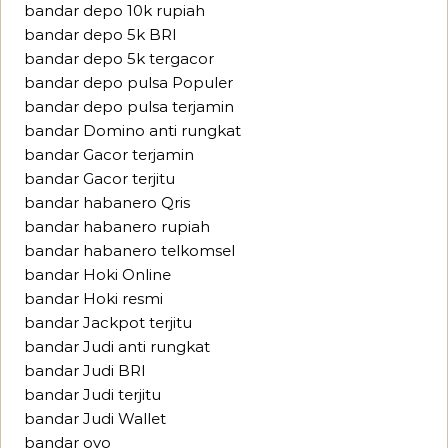
bandar depo 10k rupiah
bandar depo 5k BRI
bandar depo 5k tergacor
bandar depo pulsa Populer
bandar depo pulsa terjamin
bandar Domino anti rungkat
bandar Gacor terjamin
bandar Gacor terjitu
bandar habanero Qris
bandar habanero rupiah
bandar habanero telkomsel
bandar Hoki Online
bandar Hoki resmi
bandar Jackpot terjitu
bandar Judi anti rungkat
bandar Judi BRI
bandar Judi terjitu
bandar Judi Wallet
bandar ovo