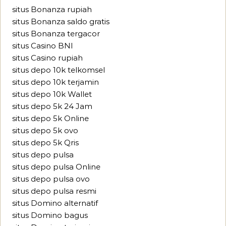
situs Bonanza rupiah
situs Bonanza saldo gratis
situs Bonanza tergacor
situs Casino BNI
situs Casino rupiah
situs depo 10k telkomsel
situs depo 10k terjamin
situs depo 10k Wallet
situs depo 5k 24 Jam
situs depo 5k Online
situs depo 5k ovo
situs depo 5k Qris
situs depo pulsa
situs depo pulsa Online
situs depo pulsa ovo
situs depo pulsa resmi
situs Domino alternatif
situs Domino bagus