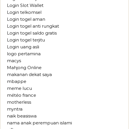
Login Slot Wallet
Login telkomsel
Login togel aman
Login togel anti rungkat
Login togel saldo gratis
Login togel terjitu
Login uang asli
logo pertamina
macys
Mahjong Online
makanan dekat saya
mbappe
meme lucu
météo france
motherless
myntra
naik beasiswa
nama anak perempuan islami