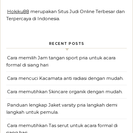
Hokiku88
merupakan Situs Judi Online Terbesar dan
Terpercaya di Indonesia.
RECENT POSTS
Cara memilih Jam tangan sport pria untuk acara
formal di siang hari
Cara mencuci Kacamata anti radiasi dengan mudah.
Cara memutihkan Skincare organik dengan mudah.
Panduan lengkap Jaket varsity pria langkah demi
langkah untuk pemula.
Cara memutihkan Tas serut untuk acara formal di
siang hari