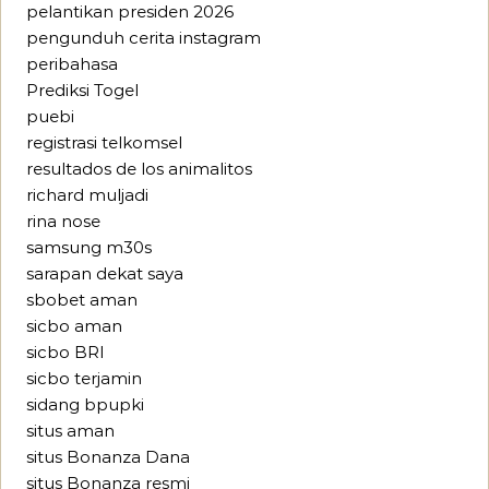
pelantikan presiden 2026
pengunduh cerita instagram
peribahasa
Prediksi Togel
puebi
registrasi telkomsel
resultados de los animalitos
richard muljadi
rina nose
samsung m30s
sarapan dekat saya
sbobet aman
sicbo aman
sicbo BRI
sicbo terjamin
sidang bpupki
situs aman
situs Bonanza Dana
situs Bonanza resmi