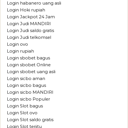
Login habanero uang asli
Login Hoki rupiah
Login Jackpot 24 Jam
Login Judi MANDIRI
Login Judi saldo gratis
Login Judi telkomsel
Login ovo
Login rupiah
Login sbobet bagus
Login sbobet Online
Login sbobet uang asli
Login sicbo aman
Login sicbo bagus
Login sicbo MANDIRI
Login sicbo Populer
Login Slot bagus
Login Slot ovo
Login Slot saldo gratis
Login Slot terjitu