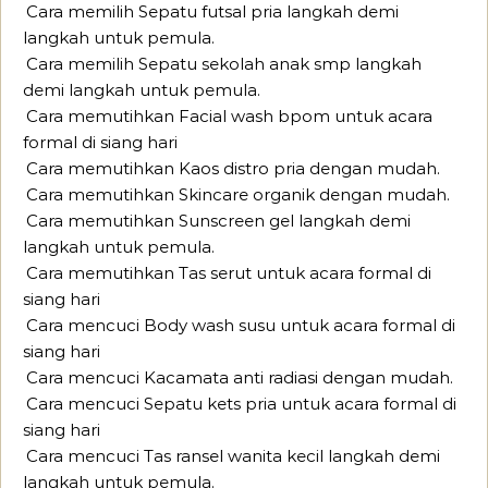
Cara memilih Sepatu futsal pria langkah demi
langkah untuk pemula.
Cara memilih Sepatu sekolah anak smp langkah
demi langkah untuk pemula.
Cara memutihkan Facial wash bpom untuk acara
formal di siang hari
Cara memutihkan Kaos distro pria dengan mudah.
Cara memutihkan Skincare organik dengan mudah.
Cara memutihkan Sunscreen gel langkah demi
langkah untuk pemula.
Cara memutihkan Tas serut untuk acara formal di
siang hari
Cara mencuci Body wash susu untuk acara formal di
siang hari
Cara mencuci Kacamata anti radiasi dengan mudah.
Cara mencuci Sepatu kets pria untuk acara formal di
siang hari
Cara mencuci Tas ransel wanita kecil langkah demi
langkah untuk pemula.