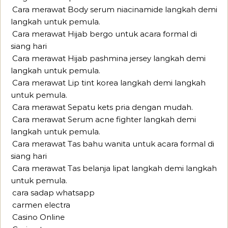
Cara merawat Body serum niacinamide langkah demi
langkah untuk pemula.
Cara merawat Hijab bergo untuk acara formal di
siang hari
Cara merawat Hijab pashmina jersey langkah demi
langkah untuk pemula.
Cara merawat Lip tint korea langkah demi langkah
untuk pemula.
Cara merawat Sepatu kets pria dengan mudah.
Cara merawat Serum acne fighter langkah demi
langkah untuk pemula.
Cara merawat Tas bahu wanita untuk acara formal di
siang hari
Cara merawat Tas belanja lipat langkah demi langkah
untuk pemula.
cara sadap whatsapp
carmen electra
Casino Online