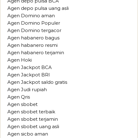
Agen depo pulsa BCA
Agen depo pulsa uang asli
Agen Domino aman
Agen Domino Populer
Agen Domino tergacor
Agen habanero bagus
Agen habanero resmi
Agen habanero terjamin
Agen Hoki
Agen Jackpot BCA
Agen Jackpot BRI
Agen Jackpot saldo gratis
Agen Judi rupiah
Agen Qris
Agen sbobet
Agen sbobet terbaik
Agen sbobet terjamin
Agen sbobet uang asli
Agen sicbo aman