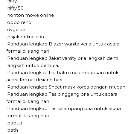
nifty
nifty 50
nonton movie online
oppo reno
ovguide
pajak online efin
Panduan lengkap Blazer wanita kerja untuk acara
formal di siang hari
Panduan lengkap Jaket varsity pria langkah demi
langkah untuk pemula.
Panduan lengkap Lip balm melembabkan untuk
acara formal di siang hari
Panduan lengkap Sheet mask korea dengan mudah.
Panduan lengkap Tas pinggang pria untuk acara
formal di siang hari
Panduan lengkap Tas selempang pria untuk acara
formal di siang hari
papua
path