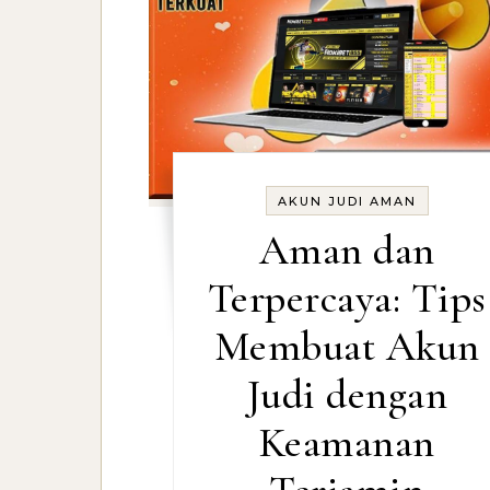
AKUN JUDI AMAN
Aman dan
Terpercaya: Tips
Membuat Akun
Judi dengan
Keamanan