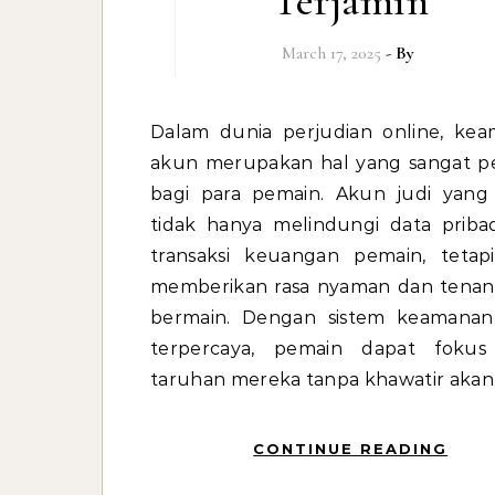
Terjamin
March 17, 2025
- By
Dalam dunia perjudian online, keamanan
akun merupakan hal yang sangat p
bagi para pemain. Akun judi yan
tidak hanya melindungi data priba
transaksi keuangan pemain, tetap
memberikan rasa nyaman dan tenan
bermain. Dengan sistem keamana
terpercaya, pemain dapat fokus
taruhan mereka tanpa khawatir aka
CONTINUE READING