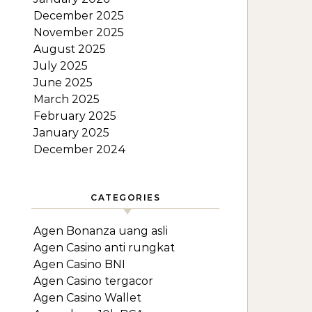
December 2025
November 2025
August 2025
July 2025
June 2025
March 2025
February 2025
January 2025
December 2024
CATEGORIES
Agen Bonanza uang asli
Agen Casino anti rungkat
Agen Casino BNI
Agen Casino tergacor
Agen Casino Wallet