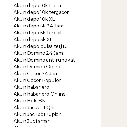
Akun depo 10k Dana
Akun depo 10k tergacor
Akun depo 10k XL
Akun depo 5k 24 Jam
Akun depo 5k terbaik
Akun depo 5k XL
Akun depo pulsa terjitu
Akun Domino 24 Jam
Akun Domino anti rungkat
Akun Domino Online
Akun Gacor 24 Jam
Akun Gacor Populer
Akun habanero
Akun habanero Online
Akun Hoki BNI
Akun Jackpot Qris
Akun Jackpot rupiah
Akun Judi aman