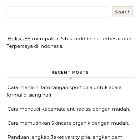
Search
Hokiku88
merupakan Situs Judi Online Terbesar dan
Terpercaya di Indonesia.
RECENT POSTS
Cara memilih Jam tangan sport pria untuk acara
formal di siang hari
Cara mencuci Kacamata anti radiasi dengan mudah.
Cara memutihkan Skincare organik dengan mudah.
Panduan lengkap Jaket varsity pria langkah demi