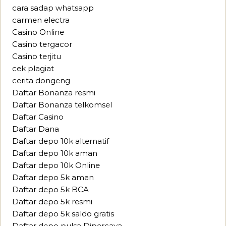
cara sadap whatsapp
carmen electra
Casino Online
Casino tergacor
Casino terjitu
cek plagiat
cerita dongeng
Daftar Bonanza resmi
Daftar Bonanza telkomsel
Daftar Casino
Daftar Dana
Daftar depo 10k alternatif
Daftar depo 10k aman
Daftar depo 10k Online
Daftar depo 5k aman
Daftar depo 5k BCA
Daftar depo 5k resmi
Daftar depo 5k saldo gratis
Daftar depo pulsa Dipercaya