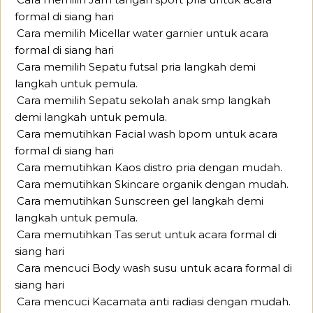
formal di siang hari
Cara memilih Micellar water garnier untuk acara
formal di siang hari
Cara memilih Sepatu futsal pria langkah demi
langkah untuk pemula.
Cara memilih Sepatu sekolah anak smp langkah
demi langkah untuk pemula.
Cara memutihkan Facial wash bpom untuk acara
formal di siang hari
Cara memutihkan Kaos distro pria dengan mudah.
Cara memutihkan Skincare organik dengan mudah.
Cara memutihkan Sunscreen gel langkah demi
langkah untuk pemula.
Cara memutihkan Tas serut untuk acara formal di
siang hari
Cara mencuci Body wash susu untuk acara formal di
siang hari
Cara mencuci Kacamata anti radiasi dengan mudah.