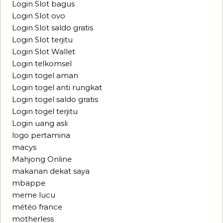
Login Slot bagus
Login Slot ovo
Login Slot saldo gratis
Login Slot terjitu
Login Slot Wallet
Login telkomsel
Login togel aman
Login togel anti rungkat
Login togel saldo gratis
Login togel terjitu
Login uang asli
logo pertamina
macys
Mahjong Online
makanan dekat saya
mbappe
meme lucu
météo france
motherless