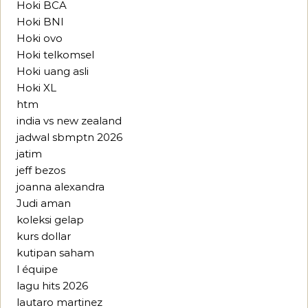
Hoki BCA
Hoki BNI
Hoki ovo
Hoki telkomsel
Hoki uang asli
Hoki XL
htm
india vs new zealand
jadwal sbmptn 2026
jatim
jeff bezos
joanna alexandra
Judi aman
koleksi gelap
kurs dollar
kutipan saham
l équipe
lagu hits 2026
lautaro martinez