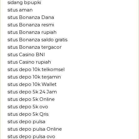
sidang bpupki
situs aman
situs Bonanza Dana
situs Bonanza resmi
situs Bonanza rupiah
situs Bonanza saldo gratis
situs Bonanza tergacor
situs Casino BNI
situs Casino rupiah
situs depo 10k telkomsel
situs depo 10k terjamin
situs depo 10k Wallet
situs depo 5k 24 Jam
situs depo 5k Online
situs depo 5k ovo
situs depo 5k Qris
situs depo pulsa
situs depo pulsa Online
situs depo pulsa ovo