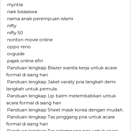
myntra
naik beasiswa
nama anak perempuan islami
nifty
nifty 50
nonton movie online
oppo reno
ovguide
pajak online efin
Panduan lengkap Blazer wanita kerja untuk acara
formal di siang hari
Panduan lengkap Jaket varsity pria langkah demi
langkah untuk pemula.
Panduan lengkap Lip balm melembabkan untuk
acara formal di siang hari
Panduan lengkap Sheet mask korea dengan mudah.
Panduan lengkap Tas pinggang pria untuk acara
formal di siang hari
Panduan lengkap Tas selempang pria untuk acara