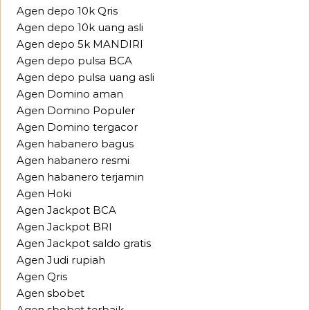
Agen depo 10k Qris
Agen depo 10k uang asli
Agen depo 5k MANDIRI
Agen depo pulsa BCA
Agen depo pulsa uang asli
Agen Domino aman
Agen Domino Populer
Agen Domino tergacor
Agen habanero bagus
Agen habanero resmi
Agen habanero terjamin
Agen Hoki
Agen Jackpot BCA
Agen Jackpot BRI
Agen Jackpot saldo gratis
Agen Judi rupiah
Agen Qris
Agen sbobet
Agen sbobet terbaik