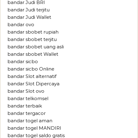
bandar Judi BRI
bandar Judi terjitu
bandar Judi Wallet
bandar ovo
bandar sbobet rupiah
bandar sbobet terjitu
bandar sbobet uang asli
bandar sbobet Wallet
bandar sicbo
bandar sicbo Online
bandar Slot alternatif
bandar Slot Dipercaya
bandar Slot ovo
bandar telkomsel
bandar terbaik
bandar tergacor
bandar togel aman
bandar togel MANDIRI
bandar togel saldo gratis