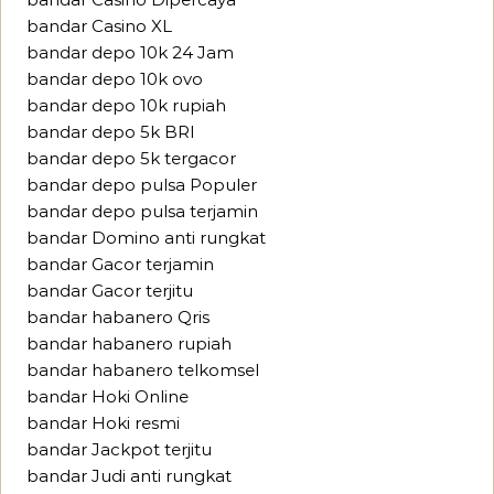
bandar Casino XL
bandar depo 10k 24 Jam
bandar depo 10k ovo
bandar depo 10k rupiah
bandar depo 5k BRI
bandar depo 5k tergacor
bandar depo pulsa Populer
bandar depo pulsa terjamin
bandar Domino anti rungkat
bandar Gacor terjamin
bandar Gacor terjitu
bandar habanero Qris
bandar habanero rupiah
bandar habanero telkomsel
bandar Hoki Online
bandar Hoki resmi
bandar Jackpot terjitu
bandar Judi anti rungkat