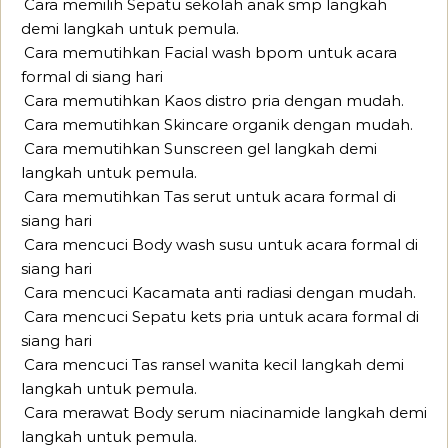
Cara memilih Sepatu sekolah anak smp langkah
demi langkah untuk pemula.
Cara memutihkan Facial wash bpom untuk acara
formal di siang hari
Cara memutihkan Kaos distro pria dengan mudah.
Cara memutihkan Skincare organik dengan mudah.
Cara memutihkan Sunscreen gel langkah demi
langkah untuk pemula.
Cara memutihkan Tas serut untuk acara formal di
siang hari
Cara mencuci Body wash susu untuk acara formal di
siang hari
Cara mencuci Kacamata anti radiasi dengan mudah.
Cara mencuci Sepatu kets pria untuk acara formal di
siang hari
Cara mencuci Tas ransel wanita kecil langkah demi
langkah untuk pemula.
Cara merawat Body serum niacinamide langkah demi
langkah untuk pemula.