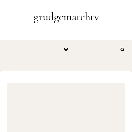
Skip to content
grudgematchtv