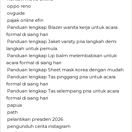
oppo reno
ovguide
pajak online efin
Panduan lengkap Blazer wanita kerja untuk acara
formal di siang hari
Panduan lengkap Jaket varsity pria langkah demi
langkah untuk pemula.
Panduan lengkap Lip balm melembabkan untuk
acara formal di siang hari
Panduan lengkap Sheet mask korea dengan mudah.
Panduan lengkap Tas pinggang pria untuk acara
formal di siang hari
Panduan lengkap Tas selempang pria untuk acara
formal di siang hari
papua
path
pelantikan presiden 2026
pengunduh cerita instagram