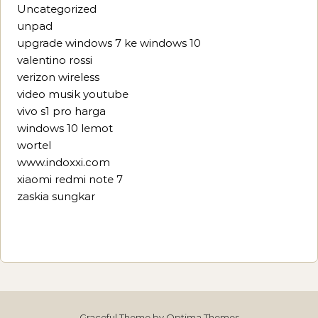
Uncategorized
unpad
upgrade windows 7 ke windows 10
valentino rossi
verizon wireless
video musik youtube
vivo s1 pro harga
windows 10 lemot
wortel
www.indoxxi.com
xiaomi redmi note 7
zaskia sungkar
Graceful Theme by
Optima Themes