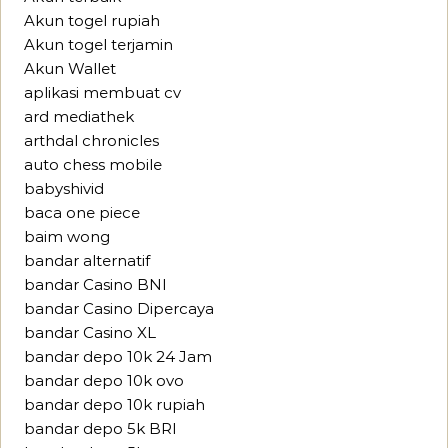
Akun togel rupiah
Akun togel terjamin
Akun Wallet
aplikasi membuat cv
ard mediathek
arthdal chronicles
auto chess mobile
babyshivid
baca one piece
baim wong
bandar alternatif
bandar Casino BNI
bandar Casino Dipercaya
bandar Casino XL
bandar depo 10k 24 Jam
bandar depo 10k ovo
bandar depo 10k rupiah
bandar depo 5k BRI