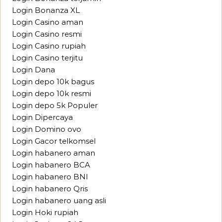
Login Bonanza XL
Login Casino aman
Login Casino resmi
Login Casino rupiah
Login Casino terjitu
Login Dana
Login depo 10k bagus
Login depo 10k resmi
Login depo 5k Populer
Login Dipercaya
Login Domino ovo
Login Gacor telkomsel
Login habanero aman
Login habanero BCA
Login habanero BNI
Login habanero Qris
Login habanero uang asli
Login Hoki rupiah