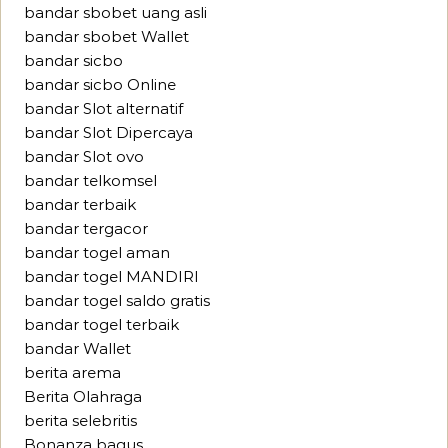
bandar sbobet uang asli
bandar sbobet Wallet
bandar sicbo
bandar sicbo Online
bandar Slot alternatif
bandar Slot Dipercaya
bandar Slot ovo
bandar telkomsel
bandar terbaik
bandar tergacor
bandar togel aman
bandar togel MANDIRI
bandar togel saldo gratis
bandar togel terbaik
bandar Wallet
berita arema
Berita Olahraga
berita selebritis
Bonanza bagus