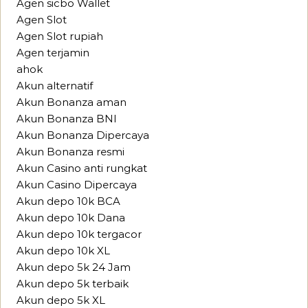
Agen sicbo Wallet
Agen Slot
Agen Slot rupiah
Agen terjamin
ahok
Akun alternatif
Akun Bonanza aman
Akun Bonanza BNI
Akun Bonanza Dipercaya
Akun Bonanza resmi
Akun Casino anti rungkat
Akun Casino Dipercaya
Akun depo 10k BCA
Akun depo 10k Dana
Akun depo 10k tergacor
Akun depo 10k XL
Akun depo 5k 24 Jam
Akun depo 5k terbaik
Akun depo 5k XL