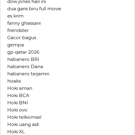
dow jones hari ini
dua garis biru full movie
es krim
fanny ghassani
friendster
Gacor bagus
gempa
gp qatar 2026
habanero BRI
habanero Dana
habanero terjamin
hoaks
Hoki aman
Hoki BCA
Hoki BNI
Hoki ovo
Hoki telkomsel
Hoki uang asli
Hoki XL