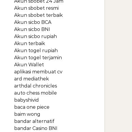
Akun sbobet 24 Jam
Akun sbobet resmi
Akun sbobet terbaik
Akun sicbo BCA
Akun sicbo BNI
Akun sicbo rupiah
Akun terbaik
Akun togel rupiah
Akun togel terjamin
Akun Wallet
aplikasi membuat cv
ard mediathek
arthdal chronicles
auto chess mobile
babyshivid
baca one piece
baim wong
bandar alternatif
bandar Casino BNI