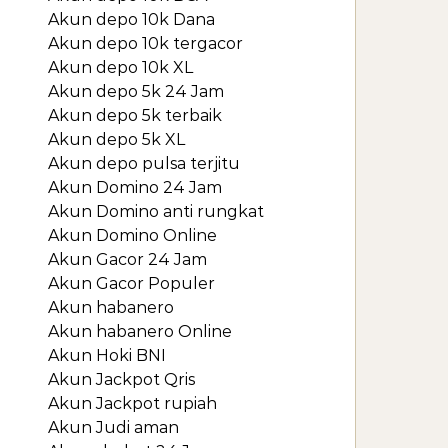
Akun depo 10k Dana
Akun depo 10k tergacor
Akun depo 10k XL
Akun depo 5k 24 Jam
Akun depo 5k terbaik
Akun depo 5k XL
Akun depo pulsa terjitu
Akun Domino 24 Jam
Akun Domino anti rungkat
Akun Domino Online
Akun Gacor 24 Jam
Akun Gacor Populer
Akun habanero
Akun habanero Online
Akun Hoki BNI
Akun Jackpot Qris
Akun Jackpot rupiah
Akun Judi aman