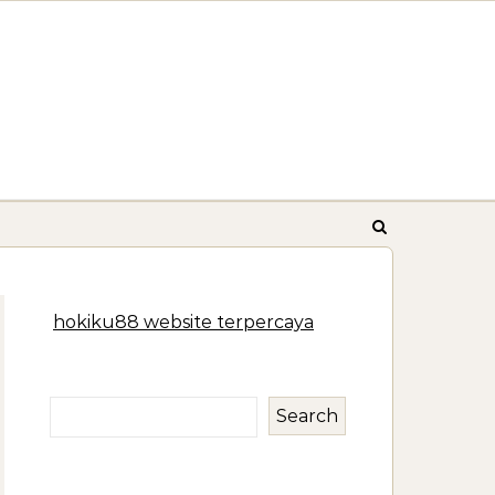
hokiku88 website terpercaya
Search