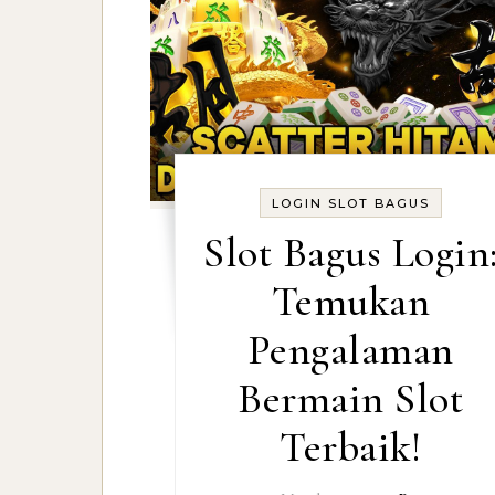
LOGIN SLOT BAGUS
Slot Bagus Login
Temukan
Pengalaman
Bermain Slot
Terbaik!