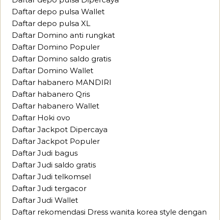
Daftar depo pulsa Wallet
Daftar depo pulsa XL
Daftar Domino anti rungkat
Daftar Domino Populer
Daftar Domino saldo gratis
Daftar Domino Wallet
Daftar habanero MANDIRI
Daftar habanero Qris
Daftar habanero Wallet
Daftar Hoki ovo
Daftar Jackpot Dipercaya
Daftar Jackpot Populer
Daftar Judi bagus
Daftar Judi saldo gratis
Daftar Judi telkomsel
Daftar Judi tergacor
Daftar Judi Wallet
Daftar rekomendasi Dress wanita korea style dengan