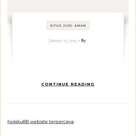
SITUS JUDI AMAN
January 17, 2025
- By
CONTINUE READING
hokiku88 website terpercaya