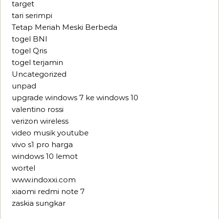
target
tari serimpi
Tetap Meriah Meski Berbeda
togel BNI
togel Qris
togel terjamin
Uncategorized
unpad
upgrade windows 7 ke windows 10
valentino rossi
verizon wireless
video musik youtube
vivo s1 pro harga
windows 10 lemot
wortel
www.indoxxi.com
xiaomi redmi note 7
zaskia sungkar