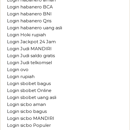
Login habanero BCA
Login habanero BNI
Login habanero Qris
Login habanero uang asli
Login Hoki rupiah
Login Jackpot 24 Jam
Login Judi MANDIRI
Login Judi saldo gratis
Login Judi telkomsel
Login ovo
Login rupiah
Login sbobet bagus
Login sbobet Online
Login sbobet uang asli
Login sicbo aman
Login sicbo bagus
Login sicbo MANDIRI
Login sicbo Populer