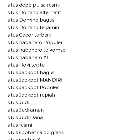
situs depo pulsa resmi
situs Domino alternatif
situs Domino bagus
situs Domino terjamin
situs Gacor terbaik
situs habanero Populer
situs habanero telkomsel
situs habanero XL
situs Hoki terjitu
situs Jackpot bagus
situs Jackpot MANDIRI
situs Jackpot Populer
situs Jackpot rupiah
situs Judi
situs Judi aman
situs Judi Dana
situs resmi
situs sbobet saldo gratis
situs sbobet XL