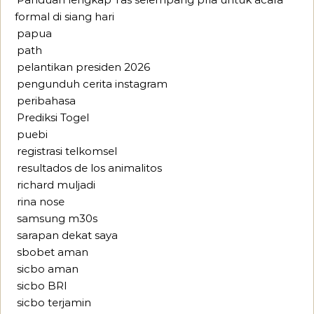
formal di siang hari
papua
path
pelantikan presiden 2026
pengunduh cerita instagram
peribahasa
Prediksi Togel
puebi
registrasi telkomsel
resultados de los animalitos
richard muljadi
rina nose
samsung m30s
sarapan dekat saya
sbobet aman
sicbo aman
sicbo BRI
sicbo terjamin