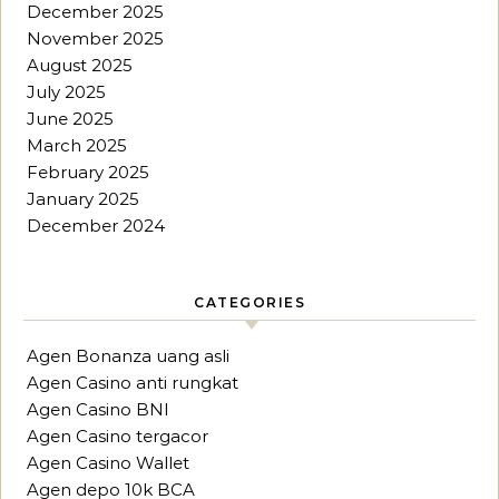
December 2025
November 2025
August 2025
July 2025
June 2025
March 2025
February 2025
January 2025
December 2024
CATEGORIES
Agen Bonanza uang asli
Agen Casino anti rungkat
Agen Casino BNI
Agen Casino tergacor
Agen Casino Wallet
Agen depo 10k BCA