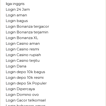
liga inggris
Login 24 Jam
Login aman
Login bagus
Login Bonanza tergacor
Login Bonanza terjamin
Login Bonanza XL
Login Casino aman
Login Casino resmi
Login Casino rupiah
Login Casino terjitu
Login Dana
Login depo 10k bagus
Login depo 10k resmi
Login depo 5k Populer
Login Dipercaya
Login Domino ovo
Login Gacor telkomsel
Login habanero aman