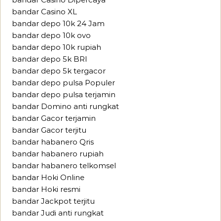
bandar Casino XL
bandar depo 10k 24 Jam
bandar depo 10k ovo
bandar depo 10k rupiah
bandar depo 5k BRI
bandar depo 5k tergacor
bandar depo pulsa Populer
bandar depo pulsa terjamin
bandar Domino anti rungkat
bandar Gacor terjamin
bandar Gacor terjitu
bandar habanero Qris
bandar habanero rupiah
bandar habanero telkomsel
bandar Hoki Online
bandar Hoki resmi
bandar Jackpot terjitu
bandar Judi anti rungkat