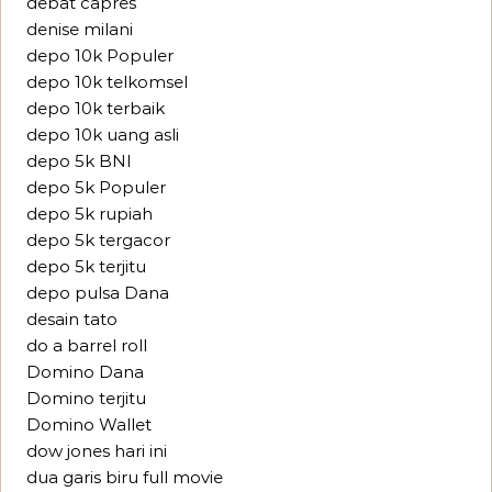
debat capres
denise milani
depo 10k Populer
depo 10k telkomsel
depo 10k terbaik
depo 10k uang asli
depo 5k BNI
depo 5k Populer
depo 5k rupiah
depo 5k tergacor
depo 5k terjitu
depo pulsa Dana
desain tato
do a barrel roll
Domino Dana
Domino terjitu
Domino Wallet
dow jones hari ini
dua garis biru full movie