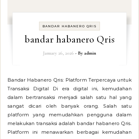
BANDAR HABANERO QRIS
bandar habanero Qris
January 26, 2026
- By
admin
Bandar Habanero Qris: Platform Terpercaya untuk
Transaksi Digital Di era digital ini, kemudahan
dalam bertransaksi menjadi salah satu hal yang
sangat dicari oleh banyak orang. Salah satu
platform yang memudahkan pengguna dalam
melakukan transaksi adalah bandar habanero Qris.
Platform ini menawarkan berbagai kemudahan