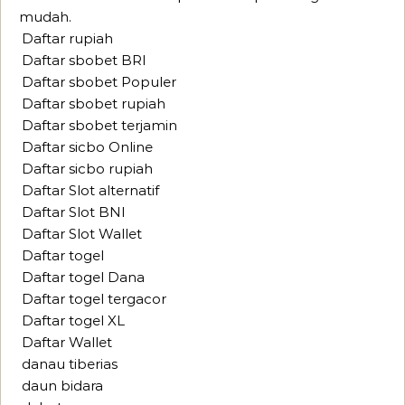
mudah.
Daftar rupiah
Daftar sbobet BRI
Daftar sbobet Populer
Daftar sbobet rupiah
Daftar sbobet terjamin
Daftar sicbo Online
Daftar sicbo rupiah
Daftar Slot alternatif
Daftar Slot BNI
Daftar Slot Wallet
Daftar togel
Daftar togel Dana
Daftar togel tergacor
Daftar togel XL
Daftar Wallet
danau tiberias
daun bidara