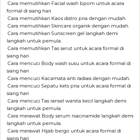
Cara memutihkan Facial wash bpom untuk acara
formal di siang hari
Cara memutihkan Kaos distro pria dengan mudah.
Cara memutihkan Skincare organik dengan mudah.
Cara memutihkan Sunscreen gel langkah demi
langkah untuk pemula.
Cara memutihkan Tas serut untuk acara formal di
siang hari
Cara mencuci Body wash susu untuk acara formal di
siang hari
Cara mencuci Kacamata anti radiasi dengan mudah.
Cara mencuci Sepatu kets pria untuk acara formal di
siang hari
Cara mencuci Tas ransel wanita kecil langkah demi
langkah untuk pemula.
Cara merawat Body serum niacinamide langkah demi
langkah untuk pemula.
Cara merawat Hijab bergo untuk acara formal di
siang hari