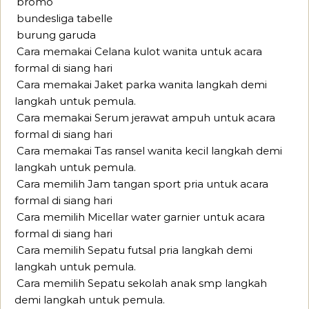
bromo
bundesliga tabelle
burung garuda
Cara memakai Celana kulot wanita untuk acara
formal di siang hari
Cara memakai Jaket parka wanita langkah demi
langkah untuk pemula.
Cara memakai Serum jerawat ampuh untuk acara
formal di siang hari
Cara memakai Tas ransel wanita kecil langkah demi
langkah untuk pemula.
Cara memilih Jam tangan sport pria untuk acara
formal di siang hari
Cara memilih Micellar water garnier untuk acara
formal di siang hari
Cara memilih Sepatu futsal pria langkah demi
langkah untuk pemula.
Cara memilih Sepatu sekolah anak smp langkah
demi langkah untuk pemula.