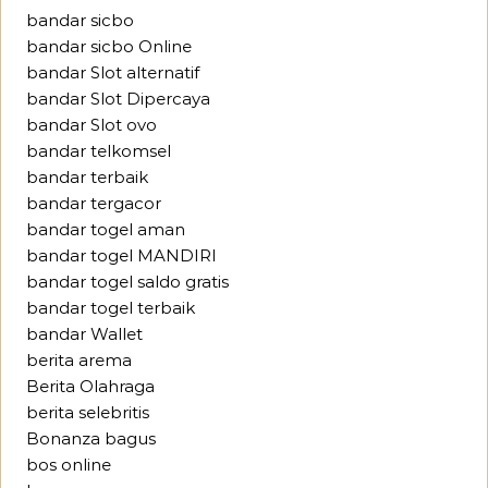
bandar sicbo
bandar sicbo Online
bandar Slot alternatif
bandar Slot Dipercaya
bandar Slot ovo
bandar telkomsel
bandar terbaik
bandar tergacor
bandar togel aman
bandar togel MANDIRI
bandar togel saldo gratis
bandar togel terbaik
bandar Wallet
berita arema
Berita Olahraga
berita selebritis
Bonanza bagus
bos online