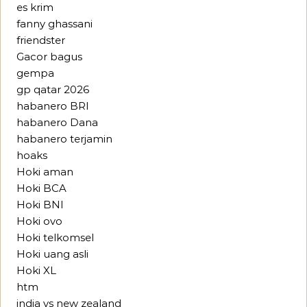
es krim
fanny ghassani
friendster
Gacor bagus
gempa
gp qatar 2026
habanero BRI
habanero Dana
habanero terjamin
hoaks
Hoki aman
Hoki BCA
Hoki BNI
Hoki ovo
Hoki telkomsel
Hoki uang asli
Hoki XL
htm
india vs new zealand