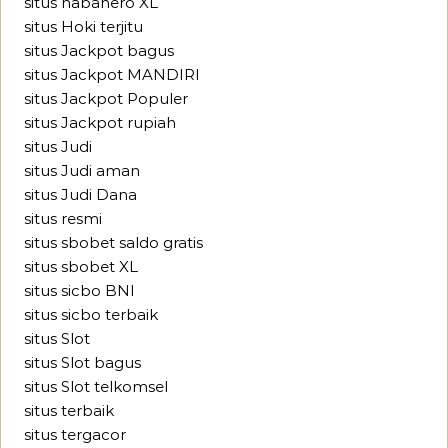
situs habanero XL
situs Hoki terjitu
situs Jackpot bagus
situs Jackpot MANDIRI
situs Jackpot Populer
situs Jackpot rupiah
situs Judi
situs Judi aman
situs Judi Dana
situs resmi
situs sbobet saldo gratis
situs sbobet XL
situs sicbo BNI
situs sicbo terbaik
situs Slot
situs Slot bagus
situs Slot telkomsel
situs terbaik
situs tergacor