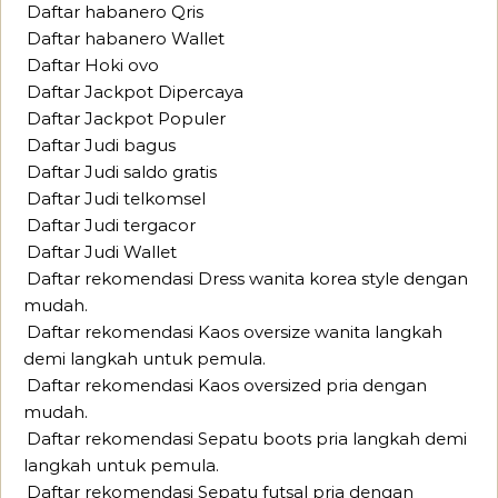
Daftar habanero Qris
Daftar habanero Wallet
Daftar Hoki ovo
Daftar Jackpot Dipercaya
Daftar Jackpot Populer
Daftar Judi bagus
Daftar Judi saldo gratis
Daftar Judi telkomsel
Daftar Judi tergacor
Daftar Judi Wallet
Daftar rekomendasi Dress wanita korea style dengan
mudah.
Daftar rekomendasi Kaos oversize wanita langkah
demi langkah untuk pemula.
Daftar rekomendasi Kaos oversized pria dengan
mudah.
Daftar rekomendasi Sepatu boots pria langkah demi
langkah untuk pemula.
Daftar rekomendasi Sepatu futsal pria dengan