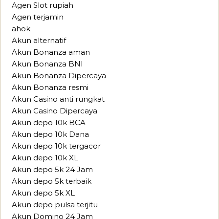
Agen Slot rupiah
Agen terjamin
ahok
Akun alternatif
Akun Bonanza aman
Akun Bonanza BNI
Akun Bonanza Dipercaya
Akun Bonanza resmi
Akun Casino anti rungkat
Akun Casino Dipercaya
Akun depo 10k BCA
Akun depo 10k Dana
Akun depo 10k tergacor
Akun depo 10k XL
Akun depo 5k 24 Jam
Akun depo 5k terbaik
Akun depo 5k XL
Akun depo pulsa terjitu
Akun Domino 24 Jam