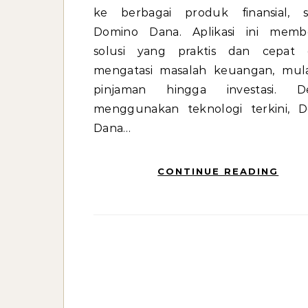
ke berbagai produk finansial, s
Domino Dana. Aplikasi ini memb
solusi yang praktis dan cepat 
mengatasi masalah keuangan, mula
pinjaman hingga investasi. D
menggunakan teknologi terkini, 
Dana…
CONTINUE READING