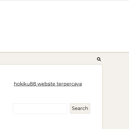
hokiku88 website terpercaya
Search