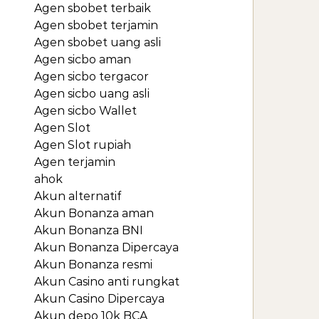
Agen sbobet terbaik
Agen sbobet terjamin
Agen sbobet uang asli
Agen sicbo aman
Agen sicbo tergacor
Agen sicbo uang asli
Agen sicbo Wallet
Agen Slot
Agen Slot rupiah
Agen terjamin
ahok
Akun alternatif
Akun Bonanza aman
Akun Bonanza BNI
Akun Bonanza Dipercaya
Akun Bonanza resmi
Akun Casino anti rungkat
Akun Casino Dipercaya
Akun depo 10k BCA