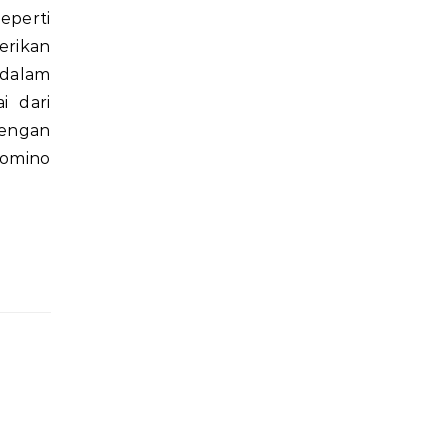
eperti
erikan
dalam
i dari
engan
Domino