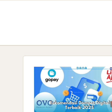
Skip to content