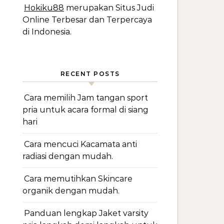
Hokiku88
merupakan Situs Judi
Online Terbesar dan Terpercaya
di Indonesia.
RECENT POSTS
Cara memilih Jam tangan sport
pria untuk acara formal di siang
hari
Cara mencuci Kacamata anti
radiasi dengan mudah.
Cara memutihkan Skincare
organik dengan mudah.
Panduan lengkap Jaket varsity