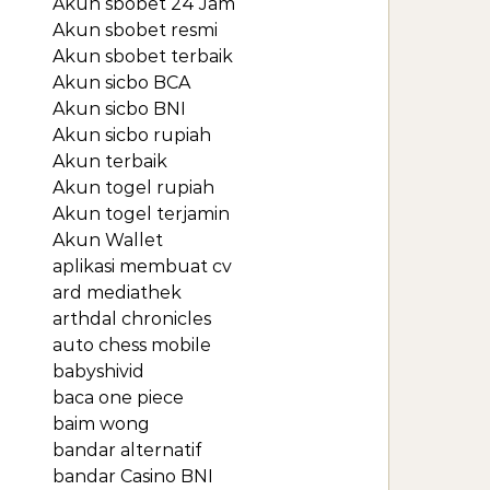
Akun sbobet 24 Jam
Akun sbobet resmi
Akun sbobet terbaik
Akun sicbo BCA
Akun sicbo BNI
Akun sicbo rupiah
Akun terbaik
Akun togel rupiah
Akun togel terjamin
Akun Wallet
aplikasi membuat cv
ard mediathek
arthdal chronicles
auto chess mobile
babyshivid
baca one piece
baim wong
bandar alternatif
bandar Casino BNI