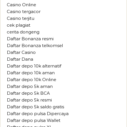
Casino Online
Casino tergacor
Casino terjitu
cek plagiat
cerita dongeng
Daftar Bonanza resmi
Daftar Bonanza telkomsel
Daftar Casino
Daftar Dana
Daftar depo 10k alternatif
Daftar depo 10k aman
Daftar depo 10k Online
Daftar depo 5k aman
Daftar depo 5k BCA
Daftar depo 5k resmi
Daftar depo 5k saldo gratis
Daftar depo pulsa Dipercaya
Daftar depo pulsa Wallet