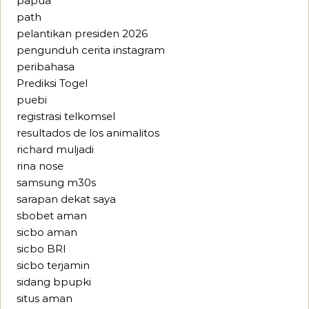
papua
path
pelantikan presiden 2026
pengunduh cerita instagram
peribahasa
Prediksi Togel
puebi
registrasi telkomsel
resultados de los animalitos
richard muljadi
rina nose
samsung m30s
sarapan dekat saya
sbobet aman
sicbo aman
sicbo BRI
sicbo terjamin
sidang bpupki
situs aman