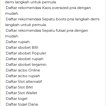
demi langkah untuk pemula.
Daftar rekomendasi Kaos oversized pria dengan
mudah.
Daftar rekomendasi Sepatu boots pria langkah demi
langkah untuk pemula.
Daftar rekomendasi Sepatu futsal pria dengan
mudah.
Daftar rupiah
Daftar sbobet BRI
Daftar sbobet Populer
Daftar sbobet rupiah
Daftar sbobet terjamin
Daftar sicbo Online
Daftar sicbo rupiah
Daftar Slot alternatif
Daftar Slot BNI
Daftar Slot Wallet
Daftar togel
Daftar togel Dana