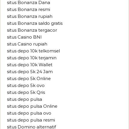
situs Bonanza Dana
situs Bonanza resmi
situs Bonanza rupiah
situs Bonanza saldo gratis
situs Bonanza tergacor
situs Casino BNI
situs Casino rupiah
situs depo 10k telkomsel
situs depo 10k terjamin
situs depo 10k Wallet
situs depo 5k 24 Jam
situs depo 5k Online
situs depo 5k ovo
situs depo 5k Qris
situs depo pulsa
situs depo pulsa Online
situs depo pulsa ovo
situs depo pulsa resmi
situs Domino alternatif