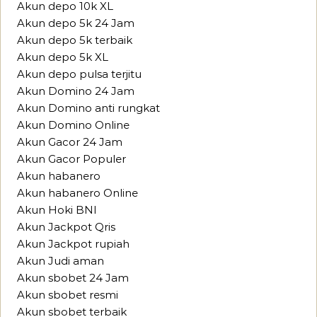
Akun depo 10k XL
Akun depo 5k 24 Jam
Akun depo 5k terbaik
Akun depo 5k XL
Akun depo pulsa terjitu
Akun Domino 24 Jam
Akun Domino anti rungkat
Akun Domino Online
Akun Gacor 24 Jam
Akun Gacor Populer
Akun habanero
Akun habanero Online
Akun Hoki BNI
Akun Jackpot Qris
Akun Jackpot rupiah
Akun Judi aman
Akun sbobet 24 Jam
Akun sbobet resmi
Akun sbobet terbaik