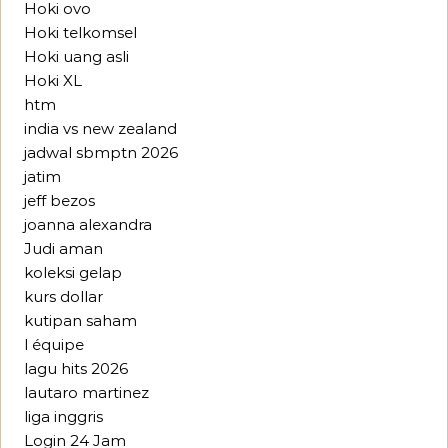
Hoki ovo
Hoki telkomsel
Hoki uang asli
Hoki XL
htm
india vs new zealand
jadwal sbmptn 2026
jatim
jeff bezos
joanna alexandra
Judi aman
koleksi gelap
kurs dollar
kutipan saham
l équipe
lagu hits 2026
lautaro martinez
liga inggris
Login 24 Jam