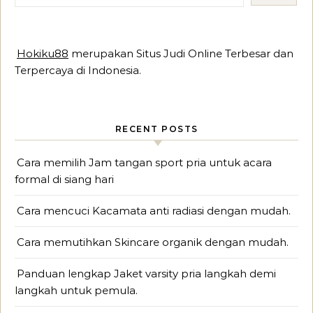
Hokiku88
merupakan Situs Judi Online Terbesar dan
Terpercaya di Indonesia.
RECENT POSTS
Cara memilih Jam tangan sport pria untuk acara
formal di siang hari
Cara mencuci Kacamata anti radiasi dengan mudah.
Cara memutihkan Skincare organik dengan mudah.
Panduan lengkap Jaket varsity pria langkah demi
langkah untuk pemula.