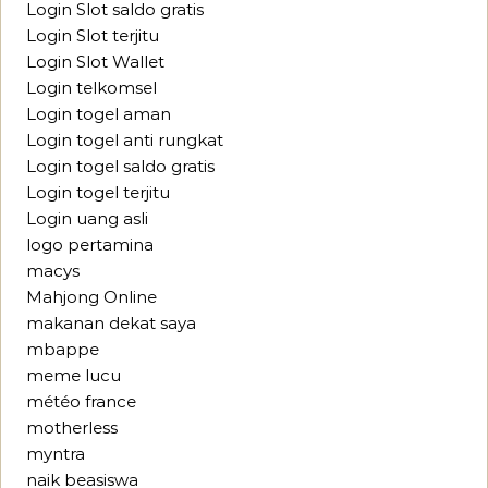
Login Slot saldo gratis
Login Slot terjitu
Login Slot Wallet
Login telkomsel
Login togel aman
Login togel anti rungkat
Login togel saldo gratis
Login togel terjitu
Login uang asli
logo pertamina
macys
Mahjong Online
makanan dekat saya
mbappe
meme lucu
météo france
motherless
myntra
naik beasiswa