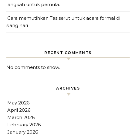
langkah untuk pemula.
Cara memutihkan Tas serut untuk acara formal di
siang hari
RECENT COMMENTS
No comments to show.
ARCHIVES
May 2026
April 2026
March 2026
February 2026
January 2026