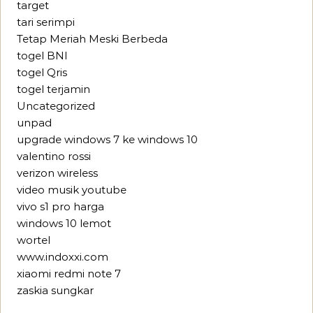
target
tari serimpi
Tetap Meriah Meski Berbeda
togel BNI
togel Qris
togel terjamin
Uncategorized
unpad
upgrade windows 7 ke windows 10
valentino rossi
verizon wireless
video musik youtube
vivo s1 pro harga
windows 10 lemot
wortel
www.indoxxi.com
xiaomi redmi note 7
zaskia sungkar