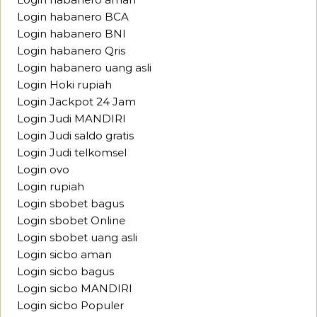
Login habanero BCA
Login habanero BNI
Login habanero Qris
Login habanero uang asli
Login Hoki rupiah
Login Jackpot 24 Jam
Login Judi MANDIRI
Login Judi saldo gratis
Login Judi telkomsel
Login ovo
Login rupiah
Login sbobet bagus
Login sbobet Online
Login sbobet uang asli
Login sicbo aman
Login sicbo bagus
Login sicbo MANDIRI
Login sicbo Populer