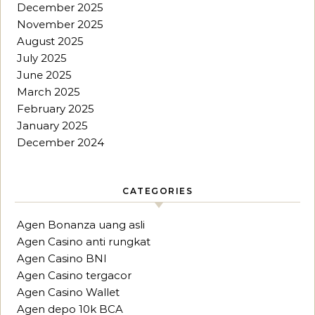
December 2025
November 2025
August 2025
July 2025
June 2025
March 2025
February 2025
January 2025
December 2024
CATEGORIES
Agen Bonanza uang asli
Agen Casino anti rungkat
Agen Casino BNI
Agen Casino tergacor
Agen Casino Wallet
Agen depo 10k BCA