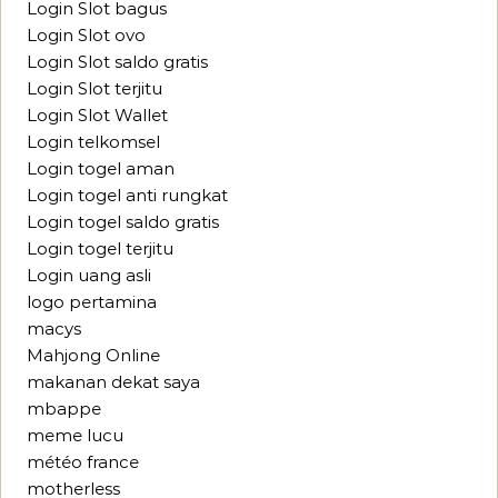
Login Slot bagus
Login Slot ovo
Login Slot saldo gratis
Login Slot terjitu
Login Slot Wallet
Login telkomsel
Login togel aman
Login togel anti rungkat
Login togel saldo gratis
Login togel terjitu
Login uang asli
logo pertamina
macys
Mahjong Online
makanan dekat saya
mbappe
meme lucu
météo france
motherless