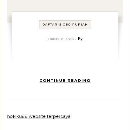
DAFTAR SICBO RUPIAH
January 11, 2026
- By
CONTINUE READING
hokiku88 website terpercaya