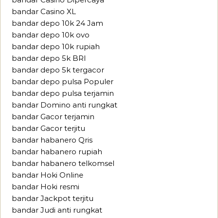
bandar Casino XL
bandar depo 10k 24 Jam
bandar depo 10k ovo
bandar depo 10k rupiah
bandar depo 5k BRI
bandar depo 5k tergacor
bandar depo pulsa Populer
bandar depo pulsa terjamin
bandar Domino anti rungkat
bandar Gacor terjamin
bandar Gacor terjitu
bandar habanero Qris
bandar habanero rupiah
bandar habanero telkomsel
bandar Hoki Online
bandar Hoki resmi
bandar Jackpot terjitu
bandar Judi anti rungkat