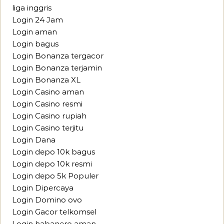
liga inggris
Login 24 Jam
Login aman
Login bagus
Login Bonanza tergacor
Login Bonanza terjamin
Login Bonanza XL
Login Casino aman
Login Casino resmi
Login Casino rupiah
Login Casino terjitu
Login Dana
Login depo 10k bagus
Login depo 10k resmi
Login depo 5k Populer
Login Dipercaya
Login Domino ovo
Login Gacor telkomsel
Login habanero aman